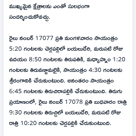
ముఖ్యమైన క్షేత్రాలను ఎంతో సులభంగా
సందర్శించుకోవచ్చు.
రైలు నంబర్ 17077 ప్రతి మంగళవారం సాయంత్రం
5:20 గంటలకు చెర్లపల్లిలో బయలుదేరి, మరుసటి రోజు
ఉదయం 8:50 గంటలకు తిరుపతికి, మధ్యాహ్నం 1:20
గంటలకు తిరువణ్ణామలైకి, సాయంత్రం 4:30 గంటలకు
శ్రీరంగానికి చేరుకుంటుంది. అనంతరం సాయంత్రం
6:45 గంటలకు తిరుచిరాపల్లికి చేరుకుంటుంది. తిరుగు
ప్రయాణంలో, రైలు నంబర్ 17078 ప్రతి బుధవారం రాత్రి
9:30 గంటలకు తిరుచ్చిలో బయలుదేరి, మరుసటి రోజు
రాత్రి 10:20 గంటలకు చెర్లపల్లికి చేరుకుంటుంది.