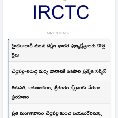
ADVERTISEMENT
హైదరాబాద్ నుంచి దక్షిణ భారత పుణ్యక్షేత్రాలకు కొత్త
రైలు
చెర్లపల్లి-తిరుచ్చి మధ్య వారానికి ఒకసారి ప్రత్యేక సర్వీస్
తిరుపతి, అరుణాచలం, శ్రీరంగం క్షేత్రాలకు నేరుగా
ప్రయాణం
ప్రతి మంగళవారం చెర్లపల్లి నుంచి బయలుదేరనున్న