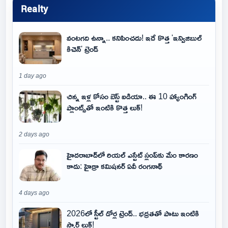
Realty
వంటగది ఉన్నా.. కనిపించదు! ఇదే కొత్త 'ఇన్విజిబుల్
కిచెన్' ట్రెండ్
1 day ago
చిన్న ఇళ్ల కోసం బెస్ట్ ఐడియా.. ఈ 10 హ్యాంగింగ్
ప్లాంట్స్‌తో ఇంటికి కొత్త లుక్!
2 days ago
హైదరాబాద్‌లో రియల్ ఎస్టేట్ స్లంప్‌కు మేం కారణం
కాదు: హైడ్రా కమిషనర్ ఏవీ రంగనాథ్
4 days ago
2026లో స్టీల్ డోర్ల ట్రెండ్.. భద్రతతో పాటు ఇంటికి
స్మార్ట్ లుక్!