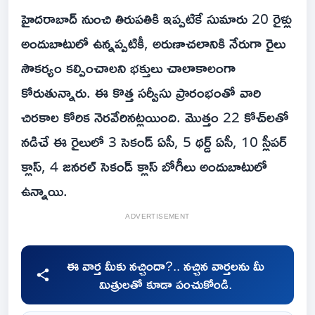
హైదరాబాద్ నుంచి తిరుపతికి ఇప్పటికే సుమారు 20 రైళ్లు
అందుబాటులో ఉన్నప్పటికీ, అరుణాచలానికి నేరుగా రైలు
సౌకర్యం కల్పించాలని భక్తులు చాలాకాలంగా
కోరుతున్నారు. ఈ కొత్త సర్వీసు ప్రారంభంతో వారి
చిరకాల కోరిక నెరవేరినట్లయింది. మొత్తం 22 కోచ్‌లతో
నడిచే ఈ రైలులో 3 సెకండ్ ఏసీ, 5 థర్డ్ ఏసీ, 10 స్లీపర్
క్లాస్, 4 జనరల్ సెకండ్ క్లాస్ బోగీలు అందుబాటులో
ఉన్నాయి.
ADVERTISEMENT
ఈ వార్త మీకు నచ్చిందా?.. నచ్చిన వార్తలను మీ
మిత్రులతో కూడా పంచుకోండి.