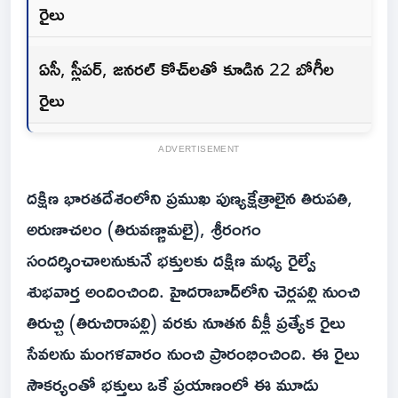
రైలు
ఏసీ, స్లీపర్, జనరల్ కోచ్‌లతో కూడిన 22 బోగీల
రైలు
ADVERTISEMENT
దక్షిణ భారతదేశంలోని ప్రముఖ పుణ్యక్షేత్రాలైన తిరుపతి,
అరుణాచలం (తిరువణ్ణామలై), శ్రీరంగం
సందర్శించాలనుకునే భక్తులకు దక్షిణ మధ్య రైల్వే
శుభవార్త అందించింది. హైదరాబాద్‌లోని చెర్లపల్లి నుంచి
తిరుచ్చి (తిరుచిరాపల్లి) వరకు నూతన వీక్లీ ప్రత్యేక రైలు
సేవలను మంగళవారం నుంచి ప్రారంభించింది. ఈ రైలు
సౌకర్యంతో భక్తులు ఒకే ప్రయాణంలో ఈ మూడు