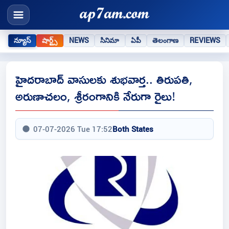
న్యూస్
షార్ట్స్
NEWS
సినిమా
ఏపీ
తెలంగాణ
REVIEWS
హైదరాబాద్ వాసులకు శుభవార్త.. తిరుపతి,
అరుణాచలం, శ్రీరంగానికి నేరుగా రైలు!
07-07-2026 Tue 17:52
Both States