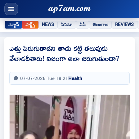
న్యూస్
షార్ట్స్
NEWS
సినిమా
ఏపీ
తెలంగాణ
REVIEWS
ఎత్తు పెరుగుతాడని తాడు కట్టి తలుపుకు
వేలాడదీశారు! నిజంగా అలా జరుగుతుందా?
07-07-2026 Tue 18:21
Health