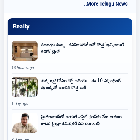
..More Telugu News
Realty
వంటగది ఉన్నా.. కనిపించదు! ఇదే కొత్త 'ఇన్విజిబుల్
కిచెన్' ట్రెండ్
16 hours ago
చిన్న ఇళ్ల కోసం బెస్ట్ ఐడియా.. ఈ 10 హ్యాంగింగ్
ప్లాంట్స్‌తో ఇంటికి కొత్త లుక్!
1 day ago
హైదరాబాద్‌లో రియల్ ఎస్టేట్ స్లంప్‌కు మేం కారణం
కాదు: హైడ్రా కమిషనర్ ఏవీ రంగనాథ్
3 days ago