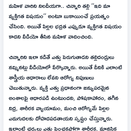
మహిళ వారిని నిలదీయగా.. చిన్నారి తల్లి ‘‘ఇది మా
వ్యక్తిగత విషయం’’ అంటూ బుకాయించే ప్రయత్నం
చేసింది. అయితే పిల్లల భద్రత ఎప్పుడూ వ్యక్తిగత విషయం
కాదని వీడియో తీసిన మహిళ వాదించింది.
చిన్నారిని ఇలా కడితే ఎత్తు పెరుగుతాడని తల్లిదండ్రులు
నమ్మినట్లు వీడియోలో పేర్కొన్నారు. అయితే దీనికి ఎలాంటి
శాస్త్రీయ ఆధారాలు లేవని ఆరోగ్య నిపుణులు
చెబుతున్నారు. వ్యక్తి ఎత్తు ప్రధానంగా జన్యుపరమైన
అంశాలపై ఆధారపడి ఉంటుందని, పోషకాహారం, తగిన
నిద్ర, శారీరక వ్యాయామం, మంచి ఆరోగ్యమే పిల్లల
ఎదుగుదలకు దోహదపడతాయని స్పష్టం చేస్తున్నారు.
ఇలాంటి చర్యలు ఎత్తు పెంచకపోగా శారీరక, మానసిక