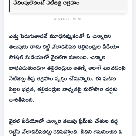
వేధింపులేనంటే నెటిజన్ల ఆగ్రహం
ADVERTISEMENT
ఎత్తు పెరుగుతాడనే మూఢనమ్మకంతో ఓ చిన్నారిని
తలుపుకు తాడు కట్టి వేలాడదీసిన తల్లిదండ్రుల వీడియో
సోషల్‌ మీడియాలో వైరల్‌గా మారింది. చిన్నారి
బాధపడుతుండగా తల్లిదండ్రులు అతణ్ని అలాగే ఉంచడంపై
నెటిజన్లు తీవ్ర ఆగ్రహం వ్యక్తం చేస్తున్నారు. ఈ ఘటన
పిల్లల భద్రత, తల్లిదండ్రుల బాధ్యతపై మరోసారి చర్చకు
దారితీసింది.
వైరల్‌ వీడియోలో చిన్నారి తలుపు ఫ్రేమ్‌కు చేతుల వద్ద
కట్టేసి వేలాడదీసినట్లు కనిపిస్తోంది. దీనిని గమనించిన ఓ