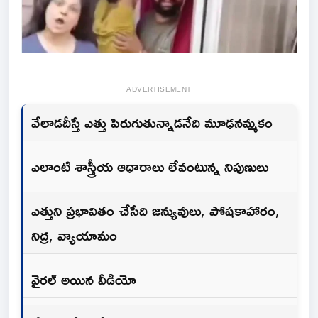
ADVERTISEMENT
వేలాడదీస్తే ఎత్తు పెరుగుతున్నాడనేది మూఢనమ్మకం
ఎలాంటి శాస్త్రీయ ఆధారాలు లేవంటున్న నిపుణులు
ఎత్తుని ప్రభావితం చేసేది జన్యువులు, పోషకాహారం,
నిద్ర, వ్యాయామం
వైరల్‌ అయిన వీడియో