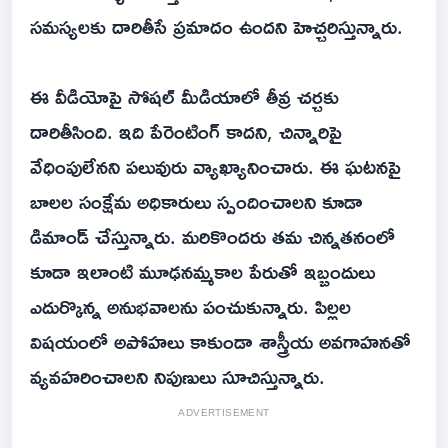
సమస్యలకు దారితీసే ప్రమాదం ఉందని హెచ్చరిస్తున్నారు.
ఈ వీడియోపై సోషల్‌ మీడియాలో తీవ్ర చర్చకు
దారితీసింది. ఇది పేరెంటింగ్‌ కాదని, చిన్నారిపై
వేధింపులేనని పలువురు వ్యాఖ్యానించారు. ఈ ఘటనపై
బాలల సంక్షేమ అధికారులు స్పందించాలని కూడా
డిమాండ్‌ చేస్తున్నారు. మరికొందరు తమ చిన్నతనంలో
కూడా ఇలాంటి మూఢనమ్మకాల పేరుతో ఇబ్బందులు
ఎదుర్కొన్న అనుభవాలను పంచుకున్నారు. పిల్లల
విషయంలో అపోహలు కాకుండా శాస్త్రీయ అవగాహనతో
వ్యవహరించాలని నిపుణులు సూచిస్తున్నారు.
ADVERTISEMENT