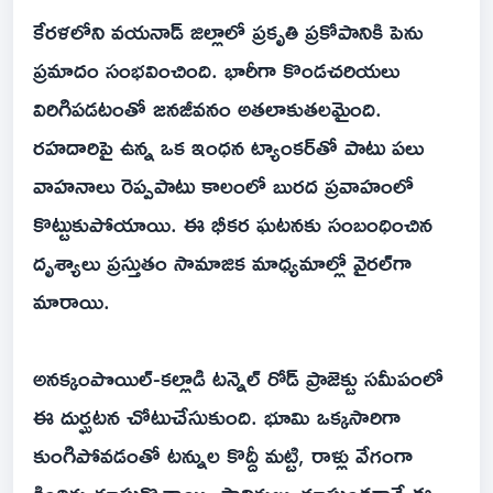
కేరళలోని వయనాడ్ జిల్లాలో ప్రకృతి ప్రకోపానికి పెను
ప్రమాదం సంభవించింది. భారీగా కొండచరియలు
విరిగిపడటంతో జనజీవనం అతలాకుతలమైంది.
రహదారిపై ఉన్న ఒక ఇంధన ట్యాంకర్‌తో పాటు పలు
వాహనాలు రెప్పపాటు కాలంలో బురద ప్రవాహంలో
కొట్టుకుపోయాయి. ఈ భీకర ఘటనకు సంబంధించిన
దృశ్యాలు ప్రస్తుతం సామాజిక మాధ్యమాల్లో వైరల్‌గా
మారాయి.
అనక్కంపొయిల్-కల్లాడి టన్నెల్ రోడ్ ప్రాజెక్టు సమీపంలో
ఈ దుర్ఘటన చోటుచేసుకుంది. భూమి ఒక్కసారిగా
కుంగిపోవడంతో టన్నుల కొద్దీ మట్టి, రాళ్లు వేగంగా