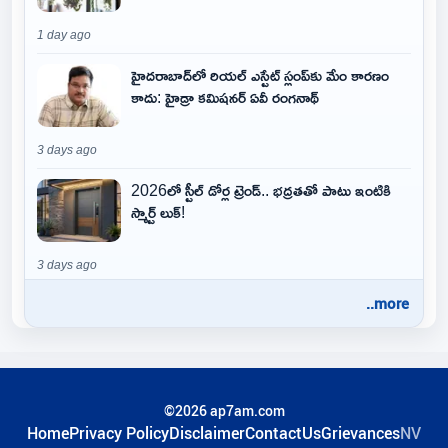
1 day ago
హైదరాబాద్‌లో రియల్ ఎస్టేట్ స్లంప్‌కు మేం కారణం
కాదు: హైడ్రా కమిషనర్ ఏవీ రంగనాథ్
3 days ago
2026లో స్టీల్ డోర్ల ట్రెండ్.. భద్రతతో పాటు ఇంటికి
స్మార్ట్ లుక్!
3 days ago
..more
©2026 ap7am.com
Home
Privacy Policy
Disclaimer
ContactUs
Grievances
NV