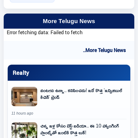
More Telugu News
Error fetching data: Failed to fetch
..More Telugu News
Realty
వంటగది ఉన్నా.. కనిపించదు! ఇదే కొత్త 'ఇన్విజిబుల్
కిచెన్' ట్రెండ్
11 hours ago
చిన్న ఇళ్ల కోసం బెస్ట్ ఐడియా.. ఈ 10 హ్యాంగింగ్
ప్లాంట్స్‌తో ఇంటికి కొత్త లుక్!