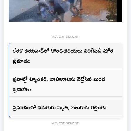
ADVERTISEMENT
కేరళ వయనాడ్‌లో కొండచరియలు విరిగిపడి ఘోర
ప్రమాదం
క్షణాల్లో ట్యాంకర్, వాహనాలను నెట్టేసిన బురద
ప్రవాహం
ప్రమాదంలో ఐదుగురు మృతి, నలుగురు గల్లంతు
ADVERTISEMENT