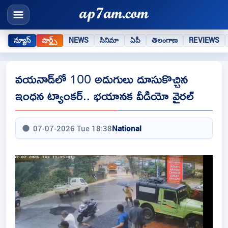
న్యూస్
షార్ట్స్
NEWS
సినిమా
ఏపీ
తెలంగాణ
REVIEWS
వయనాడ్‌లో 100 అడుగులు దూసుకొచ్చిన
ఇంధన ట్యాంకర్.. భయానక వీడియో వైరల్
07-07-2026 Tue 18:38
National