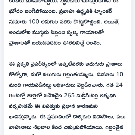
కిందికు దూసుకొచ్చాయి. స్థానికులు చూస్తుండగానే ఈ
ఘోరం జరిగిపోయింది. ప్రవాహ ఉద్ధృతికి ట్యాంకర్
సుమారు 100 అడుగుల వరకు కొట్టుకొచ్చింది. అయితే,
అందులోని ముగ్గురు సిబ్బంది స్వల్ప గాయాలతో
ప్రాణాలతో బయటపడటం ఊరటనిచ్చే అంశం.
ఈ ప్రకృతి వైపరీత్యంలో ఇప్పటివరకు ఐదుగురు ప్రాణాలు
కోల్పోగా, మరో నలుగురు గల్లంతయ్యారు. సుమారు 10
మంది గాయపడినట్లు అధికారులు వెల్లడించారు. గత 24
గంటల్లో జిల్లాలో నమోదైన 265 మిల్లీమీటర్ల అత్యధిక
వర్షపాతమే ఈ విపత్తుకు ప్రధాన కారణమని
భావిస్తున్నారు. ఈ ప్రమాదంలో కార్మికుల నివాసాలు, పలు
వాహనాలు శిథిలాల కింద చిక్కుకుపోయాయి. గల్లంతైన