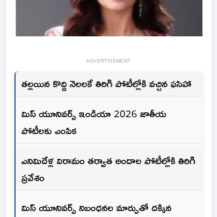
ADVERTISEMENT
తల్లయిన కొద్ది నెలలకే తిరిగి పోటీల్లోకి వచ్చిన ఫసిహా
మిస్ యూనివర్స్ ఇండియా 2026 జాతీయ
పోటీలకు ఎంపిక
ఎనిమిదేళ్ల విరామం తర్వాత అందాల పోటీల్లోకి తిరిగి
ప్రవేశం
మిస్ యూనివర్స్ నిబంధనల మార్పుతో దక్కిన