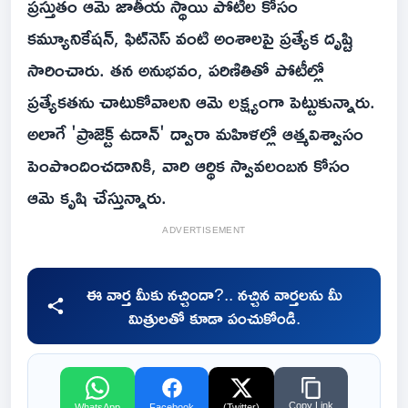
ప్రస్తుతం ఆమె జాతీయ స్థాయి పోటీల కోసం
కమ్యూనికేషన్, ఫిట్‌నెస్ వంటి అంశాలపై ప్రత్యేక దృష్టి
సారించారు. తన అనుభవం, పరిణితితో పోటీల్లో
ప్రత్యేకతను చాటుకోవాలని ఆమె లక్ష్యంగా పెట్టుకున్నారు.
అలాగే 'ప్రాజెక్ట్ ఉడాన్' ద్వారా మహిళల్లో ఆత్మవిశ్వాసం
పెంపొందించడానికి, వారి ఆర్థిక స్వావలంబన కోసం
ఆమె కృషి చేస్తున్నారు.
ADVERTISEMENT
ఈ వార్త మీకు నచ్చిందా?.. నచ్చిన వార్తలను మీ
మిత్రులతో కూడా పంచుకోండి.
Copy Link
WhatsApp
Facebook
(Twitter)