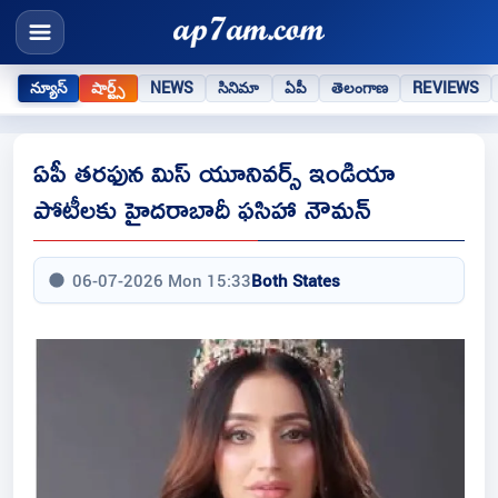
న్యూస్
షార్ట్స్
NEWS
సినిమా
ఏపీ
తెలంగాణ
REVIEWS
ఏపీ తరఫున మిస్ యూనివర్స్ ఇండియా
పోటీలకు హైదరాబాదీ ఫసిహా నౌమన్
06-07-2026 Mon 15:33
Both States