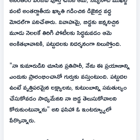
వంటి అంతర్జాతీయ ఖ్యాతి గడించిన డిజైనర్ల వద్ద
మోడల్‌గా పనిచేశారు. వివాహమై, బిడ్డకు జన్మనిచ్చిన
మూడు నెలలకే తిరిగి పోటీలకు సిద్ధమవడం ఆమె
అంకితభావానికి, పట్టుదలకు నిదర్శనంగా నిలుస్తోంది.
"నా కుమారుడిని చూసిన ప్రతిసారీ, నేను ఈ ప్రయాణాన్ని
ఎందుకు ప్రారంభించానో గుర్తుకు వస్తుంటుంది. పట్టుదల
ఉంటే వృత్తిపరమైన లక్ష్యాలను, కుటుంబాన్ని సమతుల్యం
చేసుకోవడం సాధ్యమేనని నా బిడ్డ తెలుసుకోవాలని
కోరుకుంటున్నాను" అని ఫసిహా ఓ ఇంటర్వ్యూలో
పేర్కొన్నారు.