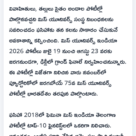
వివాహితులు, తల్లులు సైతం అందాల పోటీల్లో
పాల్గొనవచ్చని మిస్ యూనివర్స్ సంస్థ నిబంధనలను
సవరించడం ఫసిహాకు తన కలను సాకారం చేసుకునే
అవకాశాన్ని కల్పించింది. మిస్ యూనివర్స్ ఇండియా
2026 పోటీలు జులై 19 నుంచి ఆగస్టు 23 వరకు
జరగనుండగా, ఢిల్లీలో గ్రాండ్ ఫినాలే నిర్వహించనున్నారు.
ఈ పోటీల్లో విజేతగా నిలిచిన వారు నవంబర్‌లో
ప్యూర్టోరికోలో జరగబోయే 75వ మిస్ యూనివర్స్
పోటీల్లో భారతదేశం తరఫున పాల్గొంటారు.
ఫసిహా 2018లో ఫెమినా మిస్ ఇండియా తెలంగాణ
పోటీల్లో టాప్-10 ఫైనలిస్ట్‌లలో ఒకరిగా నిలిచారు.
అనంతరం ఎంబీఏ పూర్తి చేసిన ఆమె, సబ్యసాచి ముఖర్జీ