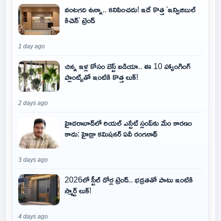
వంటగది ఉన్నా.. కనిపించదు! ఇదే కొత్త 'ఇన్విజిబుల్
కిచెన్' ట్రెండ్
1 day ago
చిన్న ఇళ్ల కోసం బెస్ట్ ఐడియా.. ఈ 10 హ్యాంగింగ్
ప్లాంట్స్‌తో ఇంటికి కొత్త లుక్!
2 days ago
హైదరాబాద్‌లో రియల్ ఎస్టేట్ స్లంప్‌కు మేం కారణం
కాదు: హైడ్రా కమిషనర్ ఏవీ రంగనాథ్
3 days ago
2026లో స్టీల్ డోర్ల ట్రెండ్.. భద్రతతో పాటు ఇంటికి
స్మార్ట్ లుక్!
4 days ago