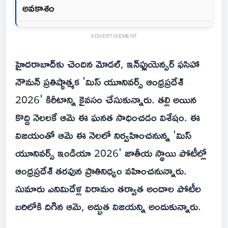
అవకాశం
ADVERTISEMENT
హైదరాబాద్‌కు చెందిన మోడల్, ఇన్‌ఫ్లుయెన్సర్ ఫసిహా
నౌమన్ ప్రతిష్ఠాత్మక 'మిస్ యూనివర్స్ ఆంధ్రప్రదేశ్
2026' కిరీటాన్ని కైవసం చేసుకున్నారు. తల్లి అయిన
కొద్ది నెలలకే ఆమె ఈ ఘనత సాధించడం విశేషం. ఈ
విజయంతో ఆమె ఈ నెలలో నిర్వహించనున్న 'మిస్
యూనివర్స్ ఇండియా 2026' జాతీయ స్థాయి పోటీల్లో
ఆంధ్రప్రదేశ్ తరఫున ప్రాతినిధ్యం వహించనున్నారు.
సుమారు ఎనిమిదేళ్ల విరామం తర్వాత అందాల పోటీల
బరిలోకి దిగిన ఆమె, అద్భుత విజయన్ని అందుకున్నారు.