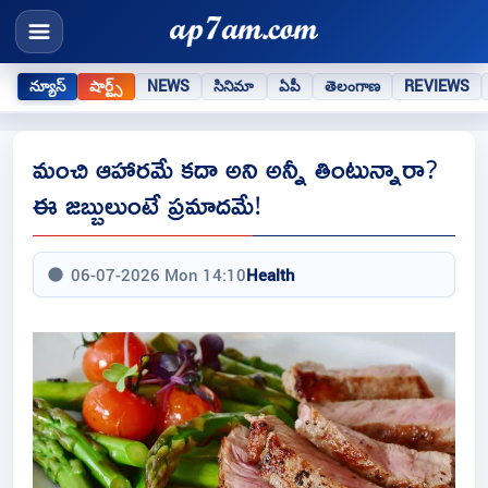
న్యూస్
షార్ట్స్
NEWS
సినిమా
ఏపీ
తెలంగాణ
REVIEWS
మంచి ఆహారమే కదా అని అన్నీ తింటున్నారా?
ఈ జబ్బులుంటే ప్రమాదమే!
06-07-2026 Mon 14:10
Health