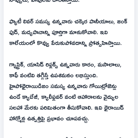
ఫ్యాటీ లివర్ సమస్య ఉన్నవారు చక్కెర పానీయాలు, జంక్
ఫుడ్, మద్యపానాన్ని పూర్తిగా మానుకోవాలి. ఇవి
కాలేయంలో కొవ్వు పేరుకుపోవడాన్ని ప్రోత్సహిస్తాయి.
గ్యాస్ట్రిక్, యాసిడ్ రిఫ్లక్స్ ఉన్నవారు కారం, మసాలాలు,
కాఫీ వంటివి తగ్గిస్తే ఉపశమనం లభిస్తుంది.
హైపోథైరాయిడిజం సమస్య ఉన్నవారు గోయిట్రోజెన్లు
ఉండే క్యాబేజీ, క్యాలీఫ్లవర్ వంటి ఆహారాలను వైద్యుల
సలహా మేరకు పరిమితంగా తీసుకోవాలి. ఇవి థైరాయిడ్
హార్మోన్ల ఉత్పత్తిపై ప్రభావం చూపవచ్చు.