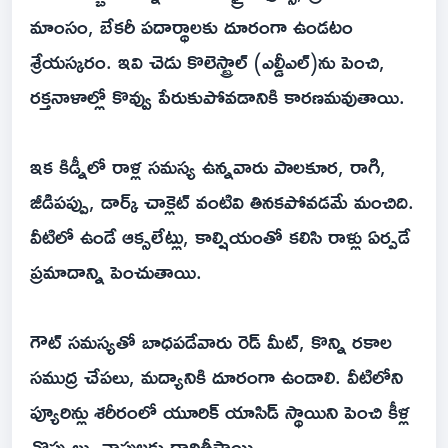
మాంసం, బేకరీ పదార్థాలకు దూరంగా ఉండటం
శ్రేయస్కరం. ఇవి చెడు కొలెస్ట్రాల్ (ఎల్డీఎల్)ను పెంచి,
రక్తనాళాల్లో కొవ్వు పేరుకుపోవడానికి కారణమవుతాయి.
ఇక కిడ్నీలో రాళ్ల సమస్య ఉన్నవారు పాలకూర, రాగి,
జీడిపప్పు, డార్క్ చాక్లెట్ వంటివి తినకపోవడమే మంచిది.
వీటిలో ఉండే ఆక్సలేట్లు, కాల్షియంతో కలిసి రాళ్లు ఏర్పడే
ప్రమాదాన్ని పెంచుతాయి.
గౌట్ సమస్యతో బాధపడేవారు రెడ్ మీట్, కొన్ని రకాల
సముద్ర చేపలు, మద్యానికి దూరంగా ఉండాలి. వీటిలోని
ప్యూరిన్లు శరీరంలో యూరిక్ యాసిడ్ స్థాయిని పెంచి కీళ్ల
నొప్పులు, వాపులకు దారితీస్తాయి.