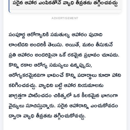
సరైన ఆహార ఎంపికతోనే వ్యాధి తీవ్రతను తగ్గించవచ్చు
ADVERTISEMENT
సంపూర్ణ ఆరోగ్యానికి సమతుల్య ఆహారం పునాది
లాంటిదని అందరికీ తెలుసు. అయితే, మనం తీసుకునే
ప్రతి ఆహారం అందరిపైనా ఒకే రకమైన ప్రభావం చూపదు.
కొన్ని రకాల ఆరోగ్య సమస్యలు ఉన్నప్పుడు,
ఆరోగ్యకరమైనవిగా భావించే కొన్ని పదార్థాలు కూడా హాని
కలిగించవచ్చు. వ్యాధిని బట్టి ఆహార నియమాలను
జాగ్రత్తగా పాటించడం చికిత్సలో ఒక కీలకమైన భాగంగా
వైద్యులు సూచిస్తున్నారు. సరైన ఆహారాన్ని ఎంచుకోవడం
ద్వారా వ్యాధి తీవ్రతను తగ్గించుకోవచ్చు.