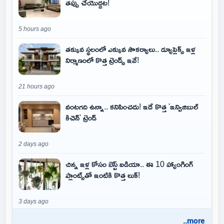
తప్పు చేయొద్దట!
5 hours ago
తక్కువ స్థలంలో ఎక్కువ సౌకర్యాలు.. డ్యూప్లెక్స్ ఇళ్ల
నిర్మాణంలో కొత్త ట్రెండ్స్ ఇవే!
21 hours ago
వంటగది ఉన్నా.. కనిపించదు! ఇదే కొత్త 'ఇన్విజిబుల్
కిచెన్' ట్రెండ్
2 days ago
చిన్న ఇళ్ల కోసం బెస్ట్ ఐడియా.. ఈ 10 హ్యాంగింగ్
ప్లాంట్స్‌తో ఇంటికి కొత్త లుక్!
3 days ago
..more