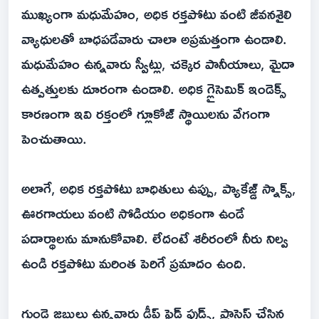
ముఖ్యంగా మధుమేహం, అధిక రక్తపోటు వంటి జీవనశైలి
వ్యాధులతో బాధపడేవారు చాలా అప్రమత్తంగా ఉండాలి.
మధుమేహం ఉన్నవారు స్వీట్లు, చక్కెర పానీయాలు, మైదా
ఉత్పత్తులకు దూరంగా ఉండాలి. అధిక గ్లైసెమిక్ ఇండెక్స్
కారణంగా ఇవి రక్తంలో గ్లూకోజ్ స్థాయిలను వేగంగా
పెంచుతాయి.
అలాగే, అధిక రక్తపోటు బాధితులు ఉప్పు, ప్యాకేజ్డ్ స్నాక్స్,
ఊరగాయలు వంటి సోడియం అధికంగా ఉండే
పదార్థాలను మానుకోవాలి. లేదంటే శరీరంలో నీరు నిల్వ
ఉండి రక్తపోటు మరింత పెరిగే ప్రమాదం ఉంది.
గుండె జబ్బులు ఉన్నవారు డీప్ ఫ్రైడ్ ఫుడ్స్, ప్రాసెస్ చేసిన