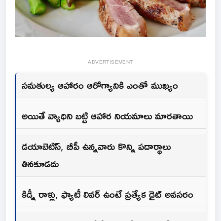
ADVERTISEMENT
సమతుల్య ఆహారం ఆరోగ్యానికి ఎంతో ముఖ్యం
అయితే వ్యాధిని బట్టి ఆహార నియమాలు మారతాయి
డయాబెటిస్, బీపీ ఉన్నవారు కొన్ని పదార్థాలు
తినకూడదు
కిడ్నీ రాళ్లు, ఫ్యాటీ లివర్ ఉంటే ప్రత్యేక డైట్ అవసరం