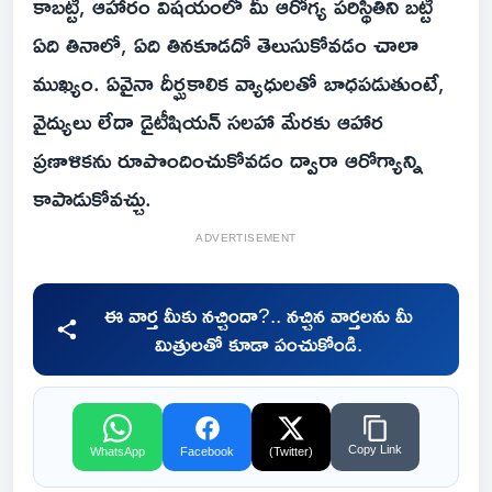
కాబట్టి, ఆహారం విషయంలో మీ ఆరోగ్య పరిస్థితిని బట్టి
ఏది తినాలో, ఏది తినకూడదో తెలుసుకోవడం చాలా
ముఖ్యం. ఏవైనా దీర్ఘకాలిక వ్యాధులతో బాధపడుతుంటే,
వైద్యులు లేదా డైటీషియన్ సలహా మేరకు ఆహార
ప్రణాళికను రూపొందించుకోవడం ద్వారా ఆరోగ్యాన్ని
కాపాడుకోవచ్చు.
ADVERTISEMENT
ఈ వార్త మీకు నచ్చిందా?.. నచ్చిన వార్తలను మీ
మిత్రులతో కూడా పంచుకోండి.
Copy Link
WhatsApp
Facebook
(Twitter)