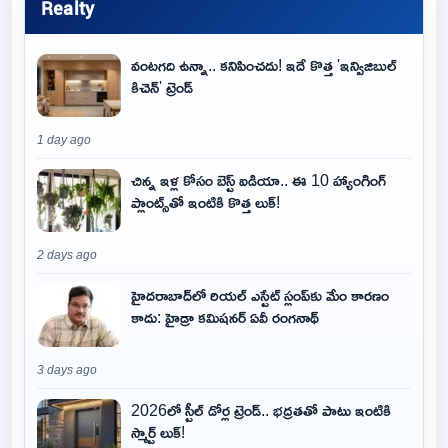
Realty
వంటగది ఉన్నా.. కనిపించదు! ఇదే కొత్త 'ఇన్విజిబుల్
కిచెన్' ట్రెండ్
1 day ago
చిన్న ఇళ్ల కోసం బెస్ట్ ఐడియా.. ఈ 10 హ్యాంగింగ్
ప్లాంట్స్‌తో ఇంటికి కొత్త లుక్!
2 days ago
హైదరాబాద్‌లో రియల్ ఎస్టేట్ స్లంప్‌కు మేం కారణం
కాదు: హైడ్రా కమిషనర్ ఏవీ రంగనాథ్
3 days ago
2026లో స్టీల్ డోర్ల ట్రెండ్.. భద్రతతో పాటు ఇంటికి
స్మార్ట్ లుక్!