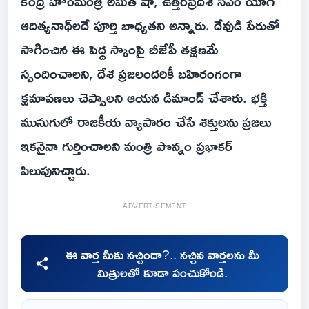
కేంద్ర హోంమంత్రి అమిత్ షా, ఉత్తరప్రదేశ్ సీఎం యోగి
ఆదిత్యనాథ్‌లదే పూర్తి బాధ్యతని అన్నారు. దేవుడి పేరుతో
సాగించిన ఈ పెద్ద స్కాంపై బీజేపీ తక్షణమే
స్పందించాలని, దేశ ప్రజలందరికీ బహిరంగంగా
క్షమాపణలు చెప్పాలని ఆయన డిమాండ్ చేశారు. భక్తి
ముసుగులో రాజకీయ వ్యాపారం చేసే శక్తులను ప్రజలు
ఇకనైనా గుర్తించాలని మంత్రి పొన్నం ప్రభాకర్
పిలుపునిచ్చారు.
ADVERTISEMENT
ఈ వార్త మీకు నచ్చిందా?.. నచ్చిన వార్తలను మీ
మిత్రులతో కూడా పంచుకోండి.