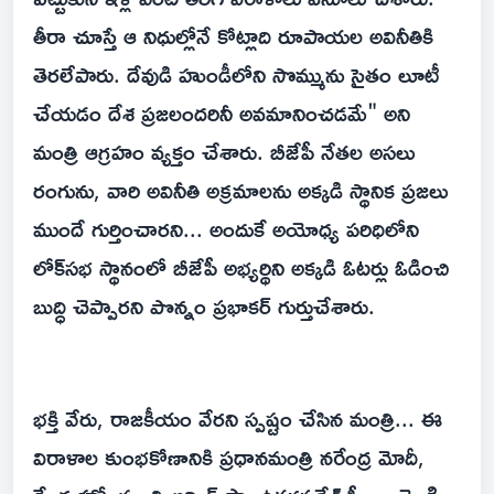
తీరా చూస్తే ఆ నిధుల్లోనే కోట్లాది రూపాయల అవినీతికి
తెరలేపారు. దేవుడి హుండీలోని సొమ్మును సైతం లూటీ
చేయడం దేశ ప్రజలందరినీ అవమానించడమే" అని
మంత్రి ఆగ్రహం వ్యక్తం చేశారు. బీజేపీ నేతల అసలు
రంగును, వారి అవినీతి అక్రమాలను అక్కడి స్థానిక ప్రజలు
ముందే గుర్తించారని... అందుకే అయోధ్య పరిధిలోని
లోక్‌సభ స్థానంలో బీజేపీ అభ్యర్థిని అక్కడి ఓటర్లు ఓడించి
బుద్ధి చెప్పారని పొన్నం ప్రభాకర్ గుర్తుచేశారు.
భక్తి వేరు, రాజకీయం వేరని స్పష్టం చేసిన మంత్రి... ఈ
విరాళాల కుంభకోణానికి ప్రధానమంత్రి నరేంద్ర మోదీ,