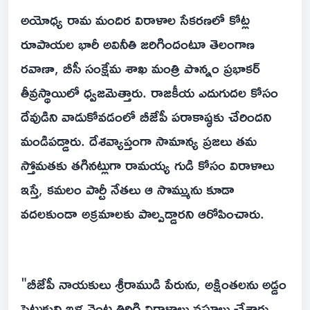
అయోధ్య రామ మందిర విరాళాల సేకరణలో కోట్ల
రూపాయల భారీ అవినీతి జరిగిందంటూ తెలంగాణ
రవాణా, బీసీ సంక్షేమ శాఖ మంత్రి పొన్నం ప్రభాకర్
తీవ్రస్థాయిలో ధ్వజమెత్తారు. రాజకీయ ఎదుగుదల కోసం
దేవుడిని వాడుకోవడంలో బీజేపీ పరాకాష్ఠకు చేరిందని
మండిపడ్డారు. దేశవ్యాప్తంగా సామాన్య ప్రజలు తమ
స్తోమతకు తగినట్లుగా రామయ్య గుడి కోసం విరాళాలు
ఇస్తే, కమలం పార్టీ నేతలు ఆ సొమ్మును కూడా
వదలకుండా అక్రమాలకు పాల్పడ్డారని ఆరోపించారు.
"బీజేపీ నాయకులు శ్రీరాముడి పేరును, అక్షింతలను అడ్డం
పెట్టుకుని ఇళ్ల వెంట తిరిగి విరాళాలు వసూలు చేశారు.