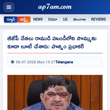
న్యూస్
షార్ట్స్
NEWS
సినిమా
ఏపీ
తెలంగాణ
REVIEWS
బీజేపీ నేతలు రాముడి హుండీలోని సొమ్మును
కూడా లూటీ చేశారు: పొన్నం ప్రభాకర్
06-07-2026 Mon 15:37
Telangana