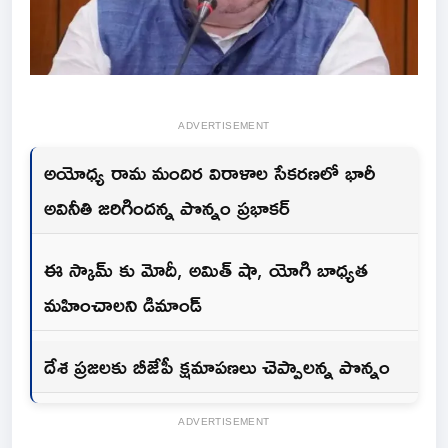
ADVERTISEMENT
అయోధ్య రామ మందిర విరాళాల సేకరణలో భారీ
అవినీతి జరిగిందన్న పొన్నం ప్రభాకర్
ఈ స్కామ్ కు మోదీ, అమిత్ షా, యోగి బాధ్యత
మహించాలని డిమాండ్
దేశ ప్రజలకు బీజేపీ క్షమాపణలు చెప్పాలన్న పొన్నం
ADVERTISEMENT