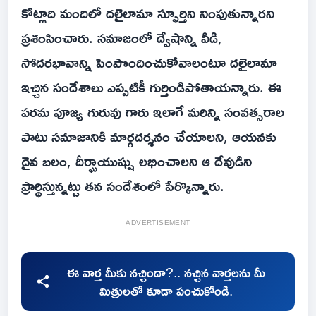
కోట్లాది మందిలో దలైలామా స్ఫూర్తిని నింపుతున్నారని
ప్రశంసించారు. సమాజంలో ద్వేషాన్ని వీడి,
సోదరభావాన్ని పెంపొందించుకోవాలంటూ దలైలామా
ఇచ్చిన సందేశాలు ఎప్పటికీ గుర్తిండిపోతాయన్నారు. ఈ
పరమ పూజ్య గురువు గారు ఇలాగే మరిన్ని సంవత్సరాల
పాటు సమాజానికి మార్గదర్శనం చేయాలని, ఆయనకు
దైవ బలం, దీర్ఘాయుష్షు లభించాలని ఆ దేవుడిని
ప్రార్థిస్తున్నట్టు తన సందేశంలో పేర్కొన్నారు.
ADVERTISEMENT
ఈ వార్త మీకు నచ్చిందా?.. నచ్చిన వార్తలను మీ
మిత్రులతో కూడా పంచుకోండి.