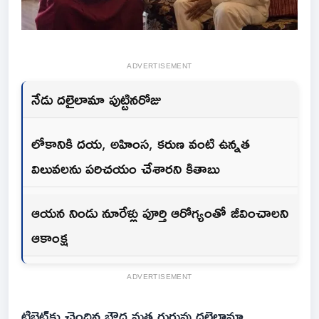
ADVERTISEMENT
నేడు దలైలామా పుట్టినరోజు
లోకానికి దయ, అహింస, కరుణ వంటి ఉన్నత
విలువలను పరిచయం చేశారని కితాబు
ఆయన నిండు నూరేళ్లు పూర్తి ఆరోగ్యంతో జీవించాలని
ఆకాంక్ష
ADVERTISEMENT
టిబెట్‌కు చెందిన బౌద్ధ మత గురువు దలైలామా