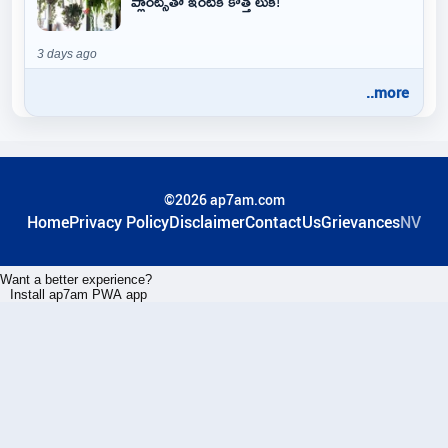
ప్లాంట్స్‌తో ఇంటికి కొత్త లుక్!
3 days ago
..more
©2026 ap7am.com
Home
Privacy Policy
Disclaimer
ContactUs
Grievances
NV
Want a better experience?
Install ap7am PWA app