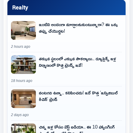
Realty
ఇంటిని అందంగా మార్చాలనుకుంటున్నారా? ఈ ఒక్క
తప్పు చేయొద్దట!
2 hours ago
తక్కువ స్థలంలో ఎక్కువ సౌకర్యాలు.. డ్యూప్లెక్స్ ఇళ్ల
నిర్మాణంలో కొత్త ట్రెండ్స్ ఇవే!
18 hours ago
వంటగది ఉన్నా.. కనిపించదు! ఇదే కొత్త 'ఇన్విజిబుల్
కిచెన్' ట్రెండ్
2 days ago
చిన్న ఇళ్ల కోసం బెస్ట్ ఐడియా.. ఈ 10 హ్యాంగింగ్