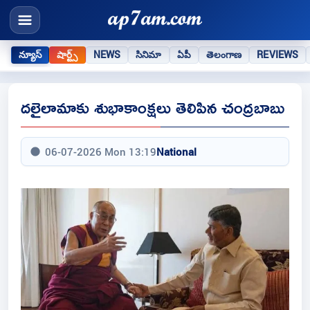
న్యూస్
షార్ట్స్
NEWS
సినిమా
ఏపీ
తెలంగాణ
REVIEWS
దలైలామాకు శుభాకాంక్షలు తెలిపిన చంద్రబాబు
06-07-2026 Mon 13:19
National