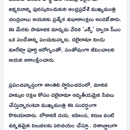
జన్మదినాన్ని పురస్కరించుకుని ఆంధ్రప్రదేశ్ ముఖ్యమంత్రి
చంద్రబాబు ఆయనకు ప్రత్యేక శుభాకాంక్షలు అందజేశారు.
ఈ మేరకు సామాజిక మాధ్యమ వేదిక 'ఎక్స్' ద్వారా సీఎం
ఒక సందేశాన్ని పంచుకున్నారు. దలైలామా నిండు
నూరేళ్లూ పూర్తి ఆరోగ్యంతో, సంతోషంగా జీవించాలని
ఆయన ఆకాంక్షించారు.
ప్రపంచవ్యాప్తంగా శాంతిని స్థాపించడంలో, మానవ
హక్కుల రక్షణ కోసం దలైలామా అద్వితీయమైన సేవలు
చేస్తున్నారంటూ ముఖ్యమంత్రి ఈ సందర్భంగా
కొనియాడారు. లోకానికి దయ, అహింస, కరుణ వంటి
ఉన్నతమైన విలువలను పరిచయం చేస్తూ.. దశాబ్దాలుగా