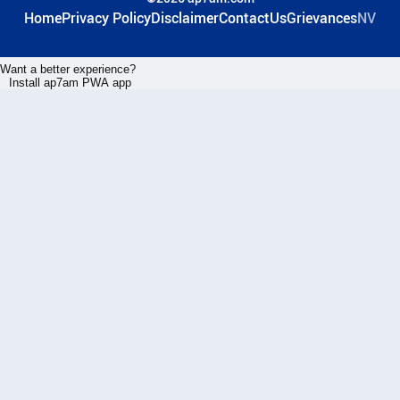
Home
Privacy Policy
Disclaimer
ContactUs
Grievances
NV
Want a better experience?
Install ap7am PWA app