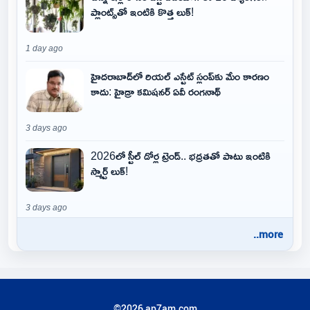
ప్లాంట్స్‌తో ఇంటికి కొత్త లుక్!
1 day ago
హైదరాబాద్‌లో రియల్ ఎస్టేట్ స్లంప్‌కు మేం కారణం
కాదు: హైడ్రా కమిషనర్ ఏవీ రంగనాథ్
3 days ago
2026లో స్టీల్ డోర్ల ట్రెండ్.. భద్రతతో పాటు ఇంటికి
స్మార్ట్ లుక్!
3 days ago
..more
©2026 ap7am.com