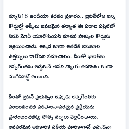
న్యూస్‌18 ఇండియా కథనం ప్రకారం.. బ్రిటన్‌లోని అన్ని
కోర్టుల్లో అప్పీలు విఫలమైన తర్వాత ఈ ఏడాది ఏప్రిల్‌లో
నీరవ్‌ మోదీ యూరోపియన్‌ మానవ హక్కుల కోర్టును
ఆశ్రయించాడు. అక్కడ కూడా అతడికి అనుకూల
ఉత్తర్వులు రాలేదని సమాచారం. దీంతో భారత్‌కు
అప్పగింతను అడ్డుకునే చివరి న్యాయ అవకాశం కూడా
ముగిసినట్టే అయింది.
దీంతో బ్రిటన్‌ ప్రభుత్వం ఇప్పుడు అప్పగింతకు
సంబంధించిన పరిపాలనాపరమైన ప్రక్రియను
ప్రారంభించినట్లు దౌత్య వర్గాలు వెల్లడించాయి.
అవసరమైన అధికారిక ప్రక్రియ పూర్తికాగానే ఎప్పుడైనా