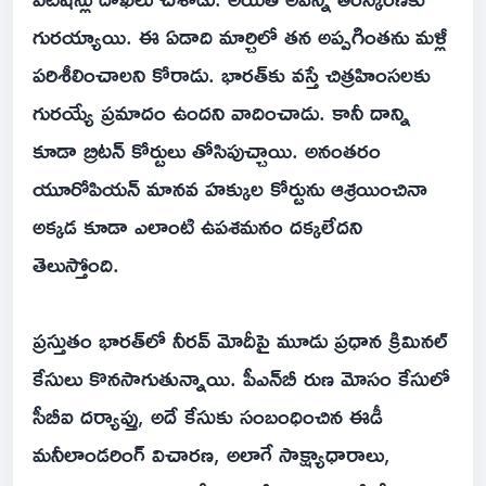
గురయ్యాయి. ఈ ఏడాది మార్చిలో తన అప్పగింతను మళ్లీ
పరిశీలించాలని కోరాడు. భారత్‌కు వస్తే చిత్రహింసలకు
గురయ్యే ప్రమాదం ఉందని వాదించాడు. కానీ దాన్ని
కూడా బ్రిటన్‌ కోర్టులు తోసిపుచ్చాయి. అనంతరం
యూరోపియన్‌ మానవ హక్కుల కోర్టును ఆశ్రయించినా
అక్కడ కూడా ఎలాంటి ఉపశమనం దక్కలేదని
తెలుస్తోంది.
ప్రస్తుతం భారత్‌లో నీరవ్‌ మోదీపై మూడు ప్రధాన క్రిమినల్‌
కేసులు కొనసాగుతున్నాయి. పీఎన్‌బీ రుణ మోసం కేసులో
సీబీఐ దర్యాప్తు, అదే కేసుకు సంబంధించిన ఈడీ
మనీలాండరింగ్‌ విచారణ, అలాగే సాక్ష్యాధారాలు,