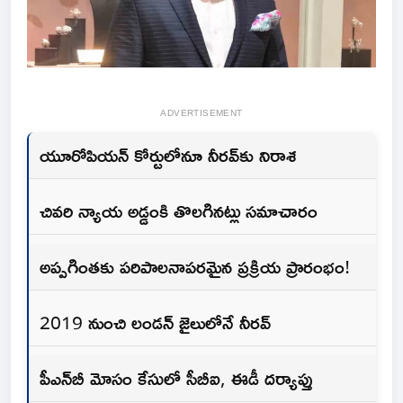
ADVERTISEMENT
యూరోపియన్‌ కోర్టులోనూ నీరవ్‌కు నిరాశ
చివరి న్యాయ అడ్డంకి తొలగినట్లు సమాచారం
అప్పగింతకు పరిపాలనాపరమైన ప్రక్రియ ప్రారంభం!
2019 నుంచి లండన్‌ జైలులోనే నీరవ్‌
పీఎన్‌బీ మోసం కేసులో సీబీఐ, ఈడీ దర్యాప్తు