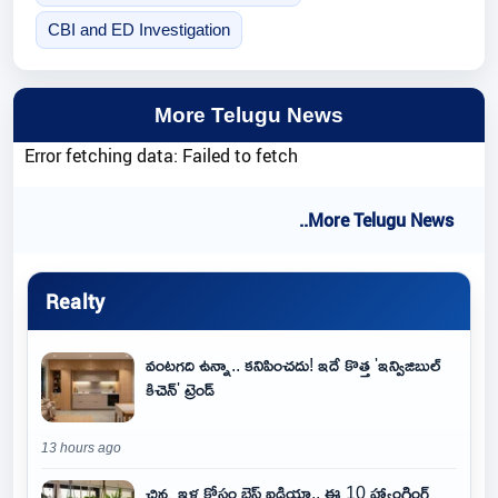
CBI and ED Investigation
More Telugu News
Error fetching data: Failed to fetch
..More Telugu News
Realty
వంటగది ఉన్నా.. కనిపించదు! ఇదే కొత్త 'ఇన్విజిబుల్
కిచెన్' ట్రెండ్
13 hours ago
చిన్న ఇళ్ల కోసం బెస్ట్ ఐడియా.. ఈ 10 హ్యాంగింగ్