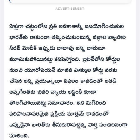
ADVERTISEMENT
ఏళ్లుగా చట్టంలోని ప్రతి అవకాశాన్నీ వినియోగించుకుని
భారత్‌కు రాకుండా తప్పించుకుంటున్న వజ్రాల వ్యాపారి
నీరవ్‌ మోదీకి ఇప్పుడు దాదాపు అన్ని దారులూ
మూసుకుపోయినట్లు కనిపిస్తోంది. బ్రిటన్‌లోని కోర్టుల
నుంచి యూరోపియన్‌ మానవ హక్కుల కోర్టు వరకు
చేసిన అన్ని ప్రయత్నాలూ విఫలం కావడంతో అతడి
అప్పగింతకు చివరి న్యాయ అడ్డంకి కూడా
తొలగిపోయినట్లు సమాచారం. ఇక మిగిలింది
పరిపాలనాపరమైన ప్రక్రియ మాత్రమే కావడంతో
ఎప్పుడైనా భారత్‌కు తీసుకురావచ్చన్న వార్త సంచలనంగా
మారింది.