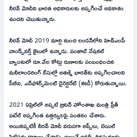
నీరవ్‌ మోదీని భారత అధికారులకు అప్పగించే అవకాశం
ఉందని చెబుతున్నారు.
నీరవ్‌ మోదీ 2019 మార్చి నుంచి లండన్‌లోని హెచ్‌ఎంపీ
వాండ్స్‌వర్త్‌ జైలులో ఉన్నాడు. పంజాబ్‌ నేషనల్‌
బ్యాంకులో రూ.వేల కోట్లు రుణాలకు సంబంధించిన
మనీలాండరింగ్‌ కేసుల్లో అతణ్ని భారత్‌కు అప్పగించాలని
సీబీఐ, ఎన్‌ఫోర్స్‌మెంట్‌ డైరెక్టరేట్‌ (ఈడీ) కోరుతున్నాయి.
2021 ఏప్రిల్‌లో అప్పటి బ్రిటన్‌ హోంశాఖ మంత్రి ప్రీతీ
పటేల్‌ అప్పగింత ఉత్తర్వులపై సంతకం చేశారు.
అయినప్పటికీ నీరవ్‌ మోదీ వరుసగా అప్పీలు, బెయిల్‌
పిటిషన్లు దాఖలు చేశాడు. అయితే అవన్నీ తిరస్కరణకు