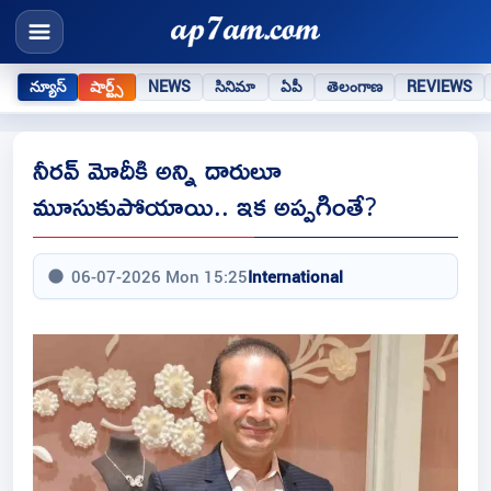
న్యూస్
షార్ట్స్
NEWS
సినిమా
ఏపీ
తెలంగాణ
REVIEWS
నీరవ్‌ మోదీకి అన్ని దారులూ
మూసుకుపోయాయి.. ఇక అప్పగింతే?
06-07-2026 Mon 15:25
International