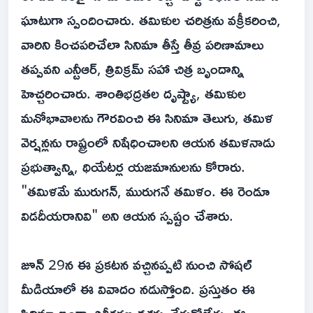
ఘాటుగా స్పందించారు. తమిళుల చరిత్రను వక్రీకరించి,
వారిని కించపరిచేలా సినిమా తీస్తే తీవ్ర పరిణామాలు
తప్పవని ఎన్టీఆర్, త్రివిక్రమ్ సహా చిత్ర బృందాన్ని
హెచ్చరించారు. శాంతిభద్రతల దృష్ట్యా, తమిళుల
మనోభావాలను గౌరవించి ఈ సినిమా తెలుగు, తమిళ
వెర్షన్లను రాష్ట్రంలో నిషేధించాలని ఆయన తమిళనాడు
ప్రభుత్వాన్ని, థియేటర్ల యజమానులను కోరారు.
"తమిళమే మురుగన్, మురుగనే తమిళం. ఈ రెండూ
విడదీయరానివి" అని ఆయన స్పష్టం చేశారు.
జూన్ 29న ఈ ప్రకటన వచ్చినప్పటి నుంచి సోషల్
మీడియాలో ఈ వివాదం నడుస్తోంది. ప్రస్తుతం ఈ