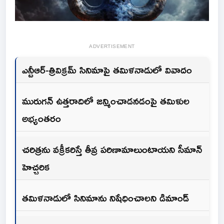
ADVERTISEMENT
ఎన్టీఆర్-త్రివిక్రమ్ సినిమాపై తమిళనాడులో వివాదం
మురుగన్ ఉత్తరాదిలో జన్మించాడనడంపై తమిళుల
అభ్యంతరం
చరిత్రను వక్రీకరిస్తే తీవ్ర పరిణామాలుంటాయని సీమాన్
హెచ్చరిక
తమిళనాడులో సినిమాను నిషేధించాలని డిమాండ్