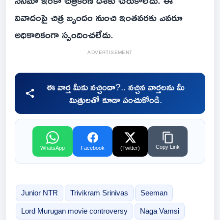
సినిమా ఇంకా చిత్రీకరణ దశకు చేరుకోలేదు. ఈ
వివాదంపై చిత్ర బృందం నుంచి ఇంతవరకు ఎవరూ
అధికారికంగా స్పందించలేదు.
ADVERTISEMENT
ఈ వార్త మీకు నచ్చిందా?.. నచ్చిన వార్తలను మీ
మిత్రులతో కూడా పంచుకోండి.
Copy Link
WhatsApp
Facebook
(Twitter)
Junior NTR
Trivikram Srinivas
Seeman
Lord Murugan movie controversy
Naga Vamsi