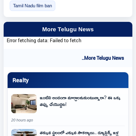
Tamil Nadu film ban
More Telugu News
Error fetching data: Failed to fetch
..More Telugu News
Realty
ఇంటిని అందంగా మార్చాలనుకుంటున్నారా? ఈ ఒక్క
తప్పు చేయొద్దట!
20 hours ago
తక్కువ స్థలంలో ఎక్కువ సౌకర్యాలు.. డ్యూప్లెక్స్ ఇళ్ల