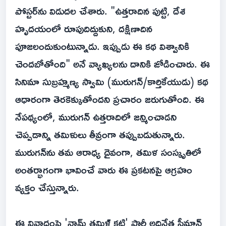
పోస్టర్‌ను విడుదల చేశారు. "ఉత్తరాదిన పుట్టి, దేశ
హృదయంలో రూపుదిద్దుకుని, దక్షిణాదిన
పూజలందుకుంటున్నాడు. ఇప్పుడు ఈ కథ విశ్వానికి
చెందబోతోంది" అనే వ్యాఖ్యలను దానికి జోడించారు. ఈ
సినిమా సుబ్రహ్మణ్య స్వామి (మురుగన్/కార్తికేయుడు) కథ
ఆధారంగా తెరకెక్కుతోందని ప్రచారం జరుగుతోంది. ఈ
నేపథ్యంలో, మురుగన్ ఉత్తరాదిలో జన్మించాడని
చెప్పడాన్ని తమిళులు తీవ్రంగా తప్పుబడుతున్నారు.
మురుగన్‌ను తమ ఆరాధ్య దైవంగా, తమిళ సంస్కృతిలో
అంతర్భాగంగా భావించే వారు ఈ ప్రకటనపై ఆగ్రహం
వ్యక్తం చేస్తున్నారు.
ఈ వివాదంపై 'నామ్ తమిళ్ కట్చి' పార్టీ అధినేత సీమాన్