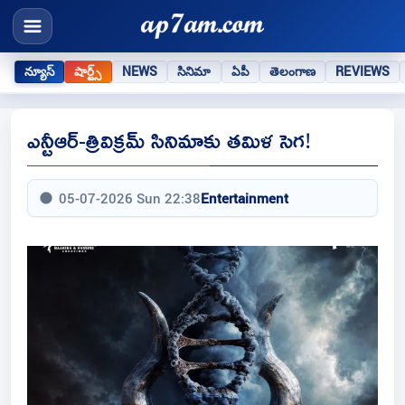
న్యూస్
షార్ట్స్
NEWS
సినిమా
ఏపీ
తెలంగాణ
REVIEWS
ఎన్టీఆర్-త్రివిక్రమ్ సినిమాకు తమిళ సెగ!
05-07-2026 Sun 22:38
Entertainment