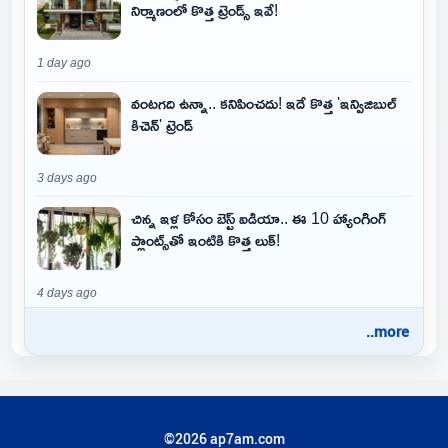
నిర్మాణంలో కొత్త ట్రెండ్స్ ఇవే!
1 day ago
వంటగది ఉన్నా.. కనిపించదు! ఇదే కొత్త 'ఇన్విజిబుల్
కిచెన్' ట్రెండ్
3 days ago
చిన్న ఇళ్ల కోసం బెస్ట్ ఐడియా.. ఈ 10 హ్యాంగింగ్
ప్లాంట్స్‌తో ఇంటికి కొత్త లుక్!
4 days ago
..more
©2026 ap7am.com