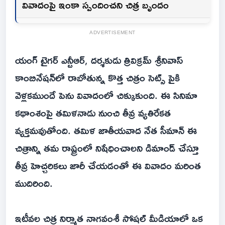
వివాదంపై ఇంకా స్పందించని చిత్ర బృందం
ADVERTISEMENT
యంగ్ టైగర్ ఎన్టీఆర్, దర్శకుడు త్రివిక్రమ్ శ్రీనివాస్
కాంబినేషన్‌లో రాబోతున్న కొత్త చిత్రం సెట్స్ పైకి
వెళ్లకముందే పెను వివాదంలో చిక్కుకుంది. ఈ సినిమా
కథాంశంపై తమిళనాడు నుంచి తీవ్ర వ్యతిరేకత
వ్యక్తమవుతోంది. తమిళ జాతీయవాద నేత సీమాన్ ఈ
చిత్రాన్ని తమ రాష్ట్రంలో నిషేధించాలని డిమాండ్ చేస్తూ
తీవ్ర హెచ్చరికలు జారీ చేయడంతో ఈ వివాదం మరింత
ముదిరింది.
ఇటీవల చిత్ర నిర్మాత నాగవంశీ సోషల్ మీడియాలో ఒక