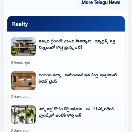
..More Telugu News
Realty
తక్కువ స్థలంలో ఎక్కువ సౌకర్యాలు.. డ్యూప్లెక్స్ ఇళ్ల
నిర్మాణంలో కొత్త ట్రెండ్స్ ఇవే!
8 hours ago
వంటగది ఉన్నా.. కనిపించదు! ఇదే కొత్త 'ఇన్విజిబుల్
కిచెన్' ట్రెండ్
2 days ago
చిన్న ఇళ్ల కోసం బెస్ట్ ఐడియా.. ఈ 10 హ్యాంగింగ్
ప్లాంట్స్‌తో ఇంటికి కొత్త లుక్!
3 days ago