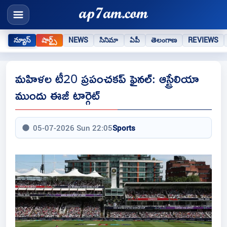
న్యూస్
షార్ట్స్
NEWS
సినిమా
ఏపీ
తెలంగాణ
REVIEWS
మహిళల టీ20 ప్రపంచకప్ ఫైనల్: ఆస్ట్రేలియా
ముందు ఈజీ టార్గెట్
05-07-2026 Sun 22:05
Sports