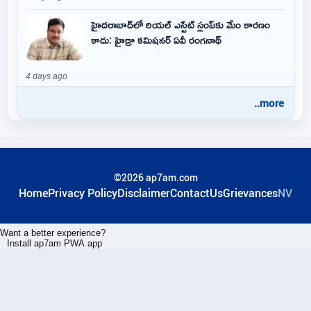
హైదరాబాద్‌లో రియల్ ఎస్టేట్ స్లంప్‌కు మేం కారణం
కాదు: హైడ్రా కమిషనర్ ఏవీ రంగనాథ్
4 days ago
..more
©2026 ap7am.com
Home
Privacy Policy
Disclaimer
ContactUs
Grievances
NV
Want a better experience?
Install ap7am PWA app