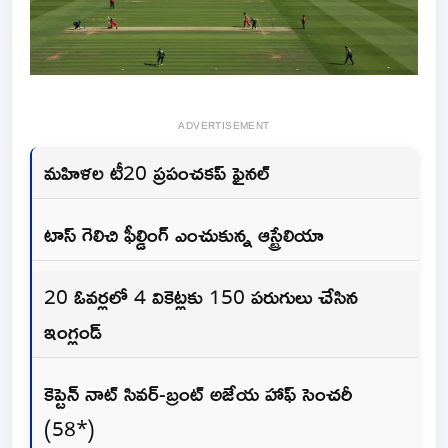
ADVERTISEMENT
మహిళల టీ20 ప్రపంచకప్ ఫైనల్
టాస్ గెలిచి ఫీల్డింగ్ ఎంచుకున్న ఆస్ట్రేలియా
20 ఓవర్లలో 4 వికెట్లకు 150 పరుగులు చేసిన
ఇంగ్లండ్
కెప్టెన్ నాట్ సివర్-బ్రంట్ అజేయ హాఫ్ సెంచరీ
(58*)