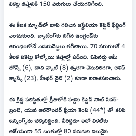
వికెట్ల నష్టానికి 150 పరుగులు చేయగలిగింది.
ఈ కీలక మ్యాచ్‌లో టాస్ గెలిచిన ఆస్ట్రేలియా కెప్టెన్ ఫీల్డింగ్
ఎంచుకుంది. బ్యాటింగ్‌కు దిగిన ఇంగ్లండ్‌కు
ఆరంభంలోనే ఎదురుదెబ్బలు తగిలాయి. 70 పరుగులకే 4
కీలక వికెట్లు కోల్పోయి కష్టాల్లో పడింది. ఓపెనర్లు అమీ
జోన్స్ (6), డాని వ్యాట్ (8) త్వరగా వెనుదిరిగగా, అలిస్
క్యాప్సే (23), హీథర్ నైట్ (2) కూడా నిరాశపరిచారు.
ఈ క్లిష్ట పరిస్థితుల్లో క్రీజులోకి వచ్చిన కెప్టెన్ నాట్ సివర్-
బ్రంట్, యువ ఆల్‌రౌండర్ ఫ్రేయా కెంప్ (44*) తో కలిసి
ఇన్నింగ్స్‌ను చక్కదిద్దింది. వీరిద్దరూ ఐదో వికెట్‌కు
అజేయంగా 55 బంతుల్లో 80 పరుగుల విలువైన