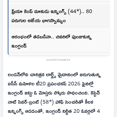
ఫ్రేయా కెంప్ దూకుడు ఇన్నింగ్స్ (44*).. 80
పరుగుల అజేయ భాగస్వామ్యం
ఆరంభంలో తడబడినా.. చివరిలో పుంజుకున్న
ఇంగ్లండ్
ADVERTISEMENT
లండన్‌లోని చారిత్రక లార్డ్స్ మైదానంలో జరుగుతున్న
ఐసీసీ మహిళల టీ20 ప్రపంచకప్ 2026 ఫైనల్లో
ఇంగ్లండ్ జట్టు ఓ మోస్తరు స్కోరు సాధించింది. కెప్టెన్
నాట్ సివర్-బ్రంట్ (58*) హాఫ్ సెంచరీతో కీలక
ఇన్నింగ్స్ ఆడడంతో, ఇంగ్లండ్ నిర్ణీత 20 ఓవర్లలో 4