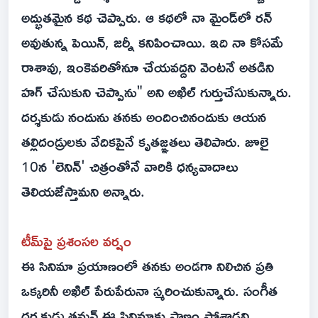
అద్భుతమైన కథ చెప్పారు. ఆ కథలో నా మైండ్‌లో రన్
అవుతున్న పెయిన్, జర్నీ కనిపించాయి. ఇది నా కోసమే
రాశావు, ఇంకెవరితోనూ చేయవద్దని వెంటనే అతడిని
హగ్ చేసుకుని చెప్పాను" అని అఖిల్ గుర్తుచేసుకున్నారు.
దర్శకుడు నందును తనకు అందించినందుకు ఆయన
తల్లిదండ్రులకు వేదికపైనే కృతజ్ఞతలు తెలిపారు. జూలై
10న 'లెనిన్' చిత్రంతోనే వారికి ధన్యవాదాలు
తెలియజేస్తామని అన్నారు.
టీమ్‌పై ప్రశంసల వర్షం
ఈ సినిమా ప్రయాణంలో తనకు అండగా నిలిచిన ప్రతి
ఒక్కరినీ అఖిల్ పేరుపేరునా స్మరించుకున్నారు. సంగీత
దర్శకుడు తమన్ ఈ సినిమాకు ప్రాణం పోశాడని,