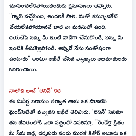
చూపించలేకపోయినందుకు క్షమాపణలు చెప్పారు.
"గ్యాప్ వచ్చేసింది, అందరికీ సారీ. మీతో కమ్యూనికేట్
చేయలేకపోయాననే బాధ నా మనసులో ఉంది.
దయచేసి నన్ను మీ ఇంటి వాడిగా చేసుకోండి, నన్ను మీ
ఇంటికి తీసుకెళ్లిపోండి. అప్పుడే నేను సంతోషంగా
ఉంటాను" అంటూ అఖిల్ చేసిన వ్యాఖ్యలు అభిమానులను
కదిలించాయి.
నాలోని బాధే 'లెనిన్' కథ
ఈ సుదీర్ఘ విరామం తర్వాత తాను ఒక పాజిటివ్
మైండ్‌సెట్‌తో వచ్చానని అఖిల్ తెలిపారు. 'లెనిన్' సినిమా
తన జీవితంలోకి ఎలా వచ్చిందో వివరిస్తూ, "రెండేళ్ల క్రితం
మీ సీమ బిడ్డ, దర్శకుడు నందు మురళీ కిశోర్ అబ్బూరు ఒక