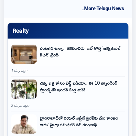
..More Telugu News
Realty
వంటగది ఉన్నా.. కనిపించదు! ఇదే కొత్త 'ఇన్విజిబుల్
కిచెన్' ట్రెండ్
1 day ago
చిన్న ఇళ్ల కోసం బెస్ట్ ఐడియా.. ఈ 10 హ్యాంగింగ్
ప్లాంట్స్‌తో ఇంటికి కొత్త లుక్!
2 days ago
హైదరాబాద్‌లో రియల్ ఎస్టేట్ స్లంప్‌కు మేం కారణం
కాదు: హైడ్రా కమిషనర్ ఏవీ రంగనాథ్