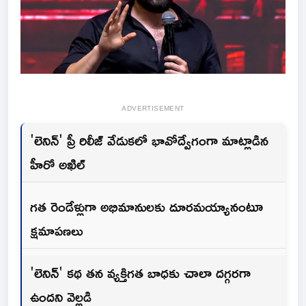
ADVERTISEMENT
'లెనిన్' ప్రీ రిలీజ్ వేడుకలో భావోద్వేగంగా మాట్లాడిన
హీరో అఖిల్
గత రెండేళ్లుగా అభిమానులకు దూరమయ్యానంటూ
క్షమాపణలు
'లెనిన్' కథ తన వ్యక్తిగత బాధకు చాలా దగ్గరగా
ఉందని వెల్లడి