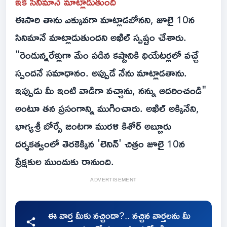
ఇక సినిమానే మాట్లాడుతుంది
ఈసారి తాను ఎక్కువగా మాట్లాడబోనని, జూలై 10న
సినిమానే మాట్లాడుతుందని అఖిల్ స్పష్టం చేశారు.
"రెండున్నరేళ్లుగా మేం పడిన కష్టానికి థియేటర్లలో వచ్చే
స్పందనే సమాధానం. అప్పుడే నేను మాట్లాడతాను.
ఇప్పుడు మీ ఇంటి వాడిగా వచ్చాను, నన్ను ఆదరించండి"
అంటూ తన ప్రసంగాన్ని ముగించారు. అఖిల్ అక్కినేని,
భాగ్యశ్రీ బోర్సే జంటగా మురళి కిశోర్ అబ్బూరు
దర్శకత్వంలో తెరకెక్కిన 'లెనిన్' చిత్రం జూలై 10న
ప్రేక్షకుల ముందుకు రానుంది.
ADVERTISEMENT
ఈ వార్త మీకు నచ్చిందా?.. నచ్చిన వార్తలను మీ