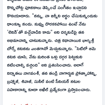
కొన్నిచోట్ల పూనకాలు తెప్పించే సంగీతం ఇచ్చాడని
కొనియాడారు. "నన్ను, నా జర్నీని అర్థం చేసుకున్నందుకు
థాంక్యూ నందు. నువ్వు దొరకకపోయి ఉంటే నేను
'లెనిన్'తో వచ్చేవాడిని కాదు" అని దర్శకుడిపై తన
అభిమానాన్ని చాటుకున్నారు. చిత్ర కథానాయిక భాగ్యశ్రీ
బోర్సే నటనను ఎంతగానో మెచ్చుకున్నారు. "సెట్‌లో ఆమె
నటన చూసి, నేను మరింత ఒళ్లు దగ్గర పెట్టుకుని
నటించాల్సి వచ్చింది" అని ప్రశంసించారు. అలాగే
నిర్మాతలు నాగవంశీ, తన తండ్రి నాగార్జున ప్రోత్సాహాన్ని,
బ్రహ్మాజీ, శివాజీ, సునీల్ వంటి సీనియర్ నటుల
సహకారాన్ని కూడా అఖిల్ ప్రత్యేకంగా ప్రస్తావించారు.