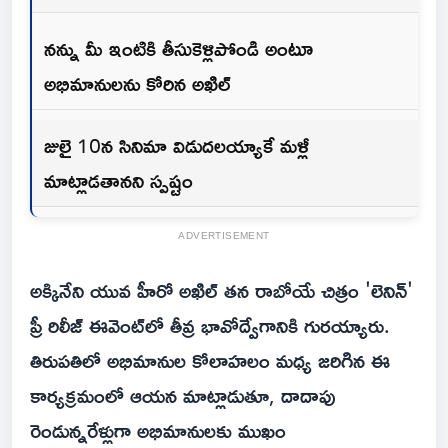
నన్ను మీ ఇంటికి తీసుకెళ్లిపోండి అంటూ
అభిమానులను కోరిన అఖిల్
జులై 10న సినిమా విడుదలయ్యాకే మళ్లీ
మాట్లాడతానని స్పష్టం
ADVERTISEMENT
అక్కినేని యువ హీరో అఖిల్ తన రాబోయే చిత్రం 'లెనిన్'
ప్రీ రిలీజ్ ఈవెంట్‌లో తీవ్ర భావోద్వేగానికి గురయ్యారు.
తిరుపతిలో అభిమానుల కోలాహలం మధ్య జరిగిన ఈ
కార్యక్రమంలో ఆయన మాట్లాడుతూ, దాదాపు
రెండున్నరేళ్లుగా అభిమానులకు ముఖం