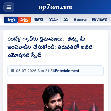
న్యూస్
షార్ట్స్
NEWS
సినిమా
ఏపీ
తెలంగాణ
REVIEWS
రెండేళ్ల గ్యాప్‌కు క్షమాపణలు.. నన్ను మీ
ఇంటివాడిని చేసుకోండి: తిరుపతిలో అఖిల్
ఎమోషనల్ స్పీచ్
05-07-2026 Sun 21:56
Entertainment