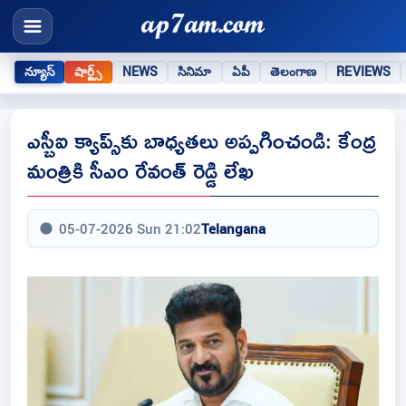
న్యూస్
షార్ట్స్
NEWS
సినిమా
ఏపీ
తెలంగాణ
REVIEWS
ఎస్బీఐ క్యాప్స్‌కు బాధ్యతలు అప్పగించండి: కేంద్ర
మంత్రికి సీఎం రేవంత్ రెడ్డి లేఖ
05-07-2026 Sun 21:02
Telangana