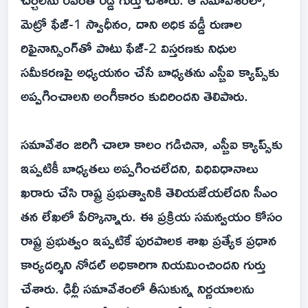
మెట్రో ఫేజ్-1 స్వాధీనం, దాని అధిక వడ్డీ రుణాల
రిఫైనాన్సింగ్‌తో పాటు ఫేజ్-2 విస్తరణకు నిధుల
సమీకరణపై అధ్యయనం చేసే బాధ్యతను ఎస్బీఐ క్యాప్స్‌కు
అప్పగించాలని అంగీకారం కుదిరిందని తెలిపారు.
సమావేశం జరిగి చాలా కాలం గడిచినా, ఎస్బీఐ క్యాప్స్‌కు
ఇప్పటికీ బాధ్యతలు అప్పగించలేదని, విధివిధానాలు
ఖరారు చేసి రాష్ట్ర ప్రభుత్వానికి తెలియజేయలేదని సీఎం
తన లేఖలో పేర్కొన్నారు. ఈ ప్రక్రియ సమన్వయం కోసం
రాష్ట్ర ప్రభుత్వం ఇప్పటికే పురపాలక శాఖ ప్రత్యేక ప్రధాన
కార్యదర్శిని నోడల్ అధికారిగా నియమించిందని గుర్తు
చేశారు. ఢిల్లీ సమావేశంలో తీసుకున్న నిర్ణయాలను