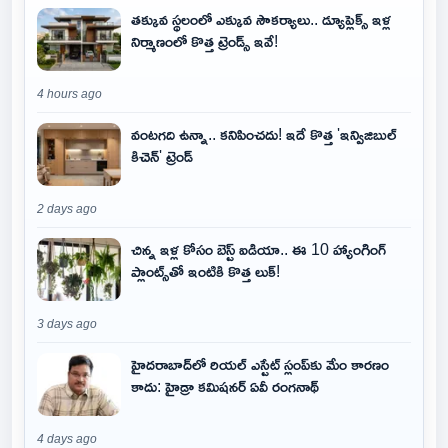
తక్కువ స్థలంలో ఎక్కువ సౌకర్యాలు.. డ్యూప్లెక్స్ ఇళ్ల
నిర్మాణంలో కొత్త ట్రెండ్స్ ఇవే!
4 hours ago
వంటగది ఉన్నా.. కనిపించదు! ఇదే కొత్త 'ఇన్విజిబుల్
కిచెన్' ట్రెండ్
2 days ago
చిన్న ఇళ్ల కోసం బెస్ట్ ఐడియా.. ఈ 10 హ్యాంగింగ్
ప్లాంట్స్‌తో ఇంటికి కొత్త లుక్!
3 days ago
హైదరాబాద్‌లో రియల్ ఎస్టేట్ స్లంప్‌కు మేం కారణం
కాదు: హైడ్రా కమిషనర్ ఏవీ రంగనాథ్
4 days ago