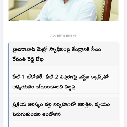
ADVERTISEMENT
హైదరాబాద్ మెట్రో స్వాధీనంపై కేంద్రానికి సీఎం
రేవంత్ రెడ్డి లేఖ
ఫేజ్-1 టేకోవర్, ఫేజ్-2 విస్తరణపై ఎస్బీఐ క్యాప్స్‌తో
అధ్యయనం చేయించాలని విజ్ఞప్తి
ప్రక్రియ ఆలస్యం వల్ల నిర్వహణలో అనిశ్చితి, వ్యయం
పెరుగుతుందని ఆందోళన