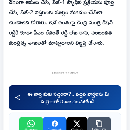
వేగంగా అమలు చేసి, ఫేజ్-1 స్వాధీన ప్రక్రియను పూర్తి
చేసి, ఫేజ్-2 విస్తరణకు మార్గం సుగమం చేసేలా
చూడాలని కోరారు. ఇదే అంశంపై కేంద్ర మంత్రి కిషన్
రెడ్డికి కూడా సీఎం రేవంత్ రెడ్డి లేఖ రాసి, సంబంధిత
మంత్రిత్వ శాఖలతో మాట్లాడాలని విజ్ఞప్తి చేశారు.
ADVERTISEMENT
ఈ వార్త మీకు నచ్చిందా?.. నచ్చిన వార్తలను మీ
మిత్రులతో కూడా పంచుకోండి.
Copy Link
WhatsApp
Facebook
(Twitter)