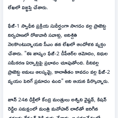
లేఖలో విజ్ఞప్తి చేశారు.
ఫేజ్-1 స్వాధీన ప్రక్రియ సుదీర్ఘంగా సాగడం వల్ల ప్రాజెక్టు
నిర్వహణలో రోజువారీ సవాళ్లు, అనిశ్చితి
నెలకొంటున్నాయని సీఎం తన లేఖలో ఆందోళన వ్యక్తం
చేశారు. "ఈ జాప్యం ఫేజ్-2 డీపీఆర్‌ల ఆమోదం, నిధుల
సమీకరణ ఏర్పాట్లపై ప్రభావం చూపుతోంది. దీనివల్ల
ప్రాజెక్టు అమలు ఆలస్యమై, కాలాతీతం కావడం వల్ల ఫేజ్-2
వ్యయం పెరిగే ప్రమాదం ఉంది" అని ఆయన పేర్కొన్నారు.
జూన్ 24న ఢిల్లీలో కేంద్ర మంత్రులు అశ్విని వైష్ణవ్, కిషన్
రెడ్డిల సమక్షంలో మంత్రి మనోహర్ లాల్‌తో జరిగిన
చర్చలను రేవంత్ రెడ్డి గుర్తు చేశారు. ఆ సమావేశంలో,