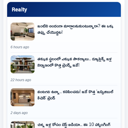
Realty
ఇంటిని అందంగా మార్చాలనుకుంటున్నారా? ఈ ఒక్క
తప్పు చేయొద్దట!
6 hours ago
తక్కువ స్థలంలో ఎక్కువ సౌకర్యాలు.. డ్యూప్లెక్స్ ఇళ్ల
నిర్మాణంలో కొత్త ట్రెండ్స్ ఇవే!
22 hours ago
వంటగది ఉన్నా.. కనిపించదు! ఇదే కొత్త 'ఇన్విజిబుల్
కిచెన్' ట్రెండ్
2 days ago
చిన్న ఇళ్ల కోసం బెస్ట్ ఐడియా.. ఈ 10 హ్యాంగింగ్