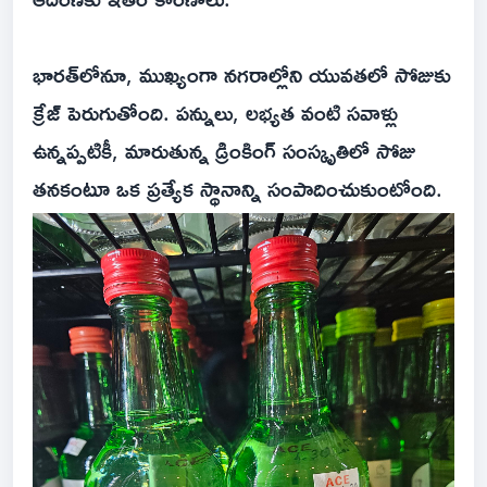
భారత్‌లోనూ, ముఖ్యంగా నగరాల్లోని యువతలో సోజుకు
క్రేజ్ పెరుగుతోంది. పన్నులు, లభ్యత వంటి సవాళ్లు
ఉన్నప్పటికీ, మారుతున్న డ్రింకింగ్ సంస్కృతిలో సోజు
తనకంటూ ఒక ప్రత్యేక స్థానాన్ని సంపాదించుకుంటోంది.