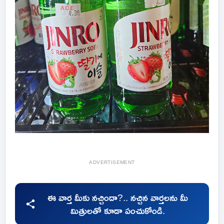
ADVERTISEMENT
ఈ వార్త మీకు నచ్చిందా?.. నచ్చిన వార్తలను మీ
మిత్రులతో కూడా పంచుకోండి.