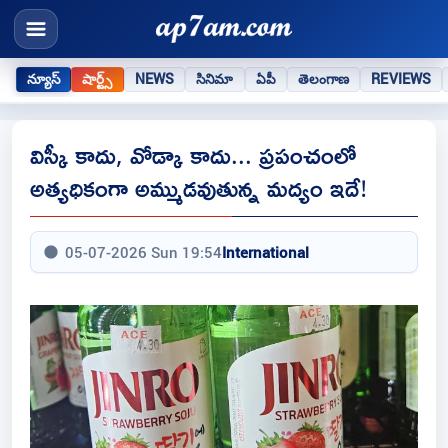
న్యూస్
షార్ట్స్
NEWS
సినిమా
ఏపీ
తెలంగాణ
REVIEWS
విస్కీ కాదు, వోడ్కా కాదు... ప్రపంచంలో
అత్యధికంగా అమ్ముడవుతున్న మద్యం ఇదే!
05-07-2026 Sun 19:54
International