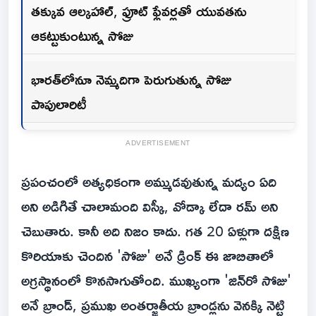
తక్కువ ఆల్కహాల్, ఫ్రూట్ ఫ్లేవర్లతో యువతను
ఆకట్టుకుంటున్న సోజు
భారత్‌లోనూ నెమ్మదిగా పెరుగుతున్న సోజు
పాపులారిటీ
ADVERTISEMENT
ప్రపంచంలో అత్యధికంగా అమ్ముడవుతున్న మద్యం ఏది
అని అడిగితే చాలామంది విస్కీ, వోడ్కా లేదా రమ్ అని
చెబుతారు. కానీ అది నిజం కాదు. గత 20 ఏళ్లుగా దక్షిణ
కొరియాకు చెందిన 'సోజు' అనే డ్రింక్ ఈ జాబితాలో
అగ్రస్థానంలో కొనసాగుతోంది. ముఖ్యంగా 'జిన్‌రో సోజు'
అనే బ్రాండ్, ప్రముఖ అంతర్జాతీయ బ్రాండ్లను వెనక్కి నెట్టి