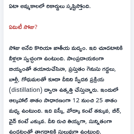
ఏటా అమ్మకాలలో రికార్డులు సృష్టిస్తోంది.
ఏమిటీ సోజు?
సోజు అనేది కొరియా జాతీయ మద్యం. ఇది చూడటానికి
నీళ్లలా స్వచ్ఛంగా ఉంటుంది. సాంప్రదాయకంగా
బియ్యంతో తయారుచేసినా, ప్రస్తుతం గెనుసు గడ్డలు,
బార్లీ, గోధుమలతో కూడా దీనిని స్వేదన ప్రక్రియ
(distillation) ద్వారా ఉత్పత్తి చేస్తున్నారు. ఇందులో
ఆల్కహాల్ శాతం సాధారణంగా 12 నుంచి 25 శాతం
మధ్య ఉంటుంది. ఇది విస్కీ, వోడ్కా కంటే తక్కువ, బీర్,
వైన్ కంటే ఎక్కువ. దీని రుచి తియ్యగా, సున్నితంగా
ఉండటంతో తాగడానికి సులువుగా ఉంటుంది.