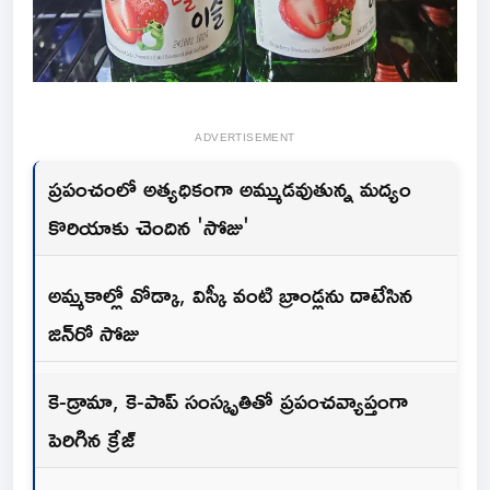
ADVERTISEMENT
ప్రపంచంలో అత్యధికంగా అమ్ముడవుతున్న మద్యం
కొరియాకు చెందిన 'సోజు'
అమ్మకాల్లో వోడ్కా, విస్కీ వంటి బ్రాండ్లను దాటేసిన
జిన్‌రో సోజు
కె-డ్రామా, కె-పాప్ సంస్కృతితో ప్రపంచవ్యాప్తంగా
పెరిగిన క్రేజ్