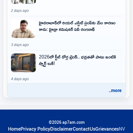
2 days ago
హైదరాబాద్‌లో రియల్ ఎస్టేట్ స్లంప్‌కు మేం కారణం
కాదు: హైడ్రా కమిషనర్ ఏవీ రంగనాథ్
3 days ago
2026లో స్టీల్ డోర్ల ట్రెండ్.. భద్రతతో పాటు ఇంటికి
స్మార్ట్ లుక్!
4 days ago
..more
©2026 ap7am.com
Home
Privacy Policy
Disclaimer
ContactUs
Grievances
NV