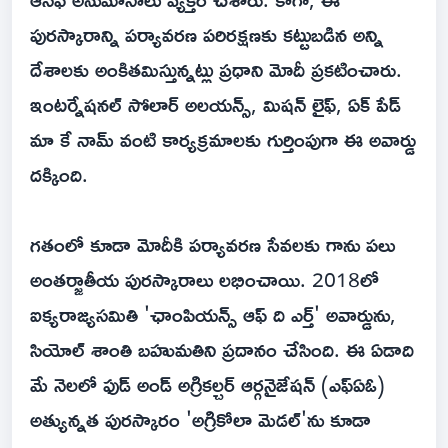
పురస్కారాన్ని పర్యావరణ పరిరక్షణకు కట్టుబడిన అన్ని
దేశాలకు అంకితమిస్తున్నట్లు ప్రధాని మోదీ ప్రకటించారు.
ఇంటర్నేషనల్ సోలార్ అలయన్స్, మిషన్ లైఫ్, ఏక్ పేడ్
మా కే నామ్ వంటి కార్యక్రమాలకు గుర్తింపుగా ఈ అవార్డు
దక్కింది.
గతంలో కూడా మోదీకి పర్యావరణ సేవలకు గాను పలు
అంతర్జాతీయ పురస్కారాలు లభించాయి. 2018లో
ఐక్యరాజ్యసమితి 'ఛాంపియన్స్ ఆఫ్ ది ఎర్త్' అవార్డును,
సియోల్ శాంతి బహుమతిని ప్రదానం చేసింది. ఈ ఏడాది
మే నెలలో ఫుడ్ అండ్ అగ్రికల్చర్ ఆర్గనైజేషన్ (ఎఫ్ఏఓ)
అత్యున్నత పురస్కారం 'అగ్రికోలా మెడల్'ను కూడా