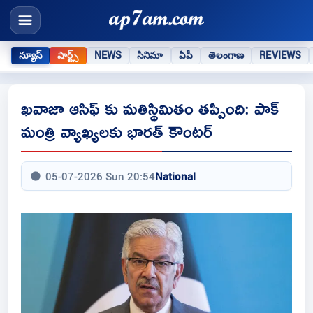
న్యూస్
షార్ట్స్
NEWS
సినిమా
ఏపీ
తెలంగాణ
REVIEWS
ఖవాజా ఆసిఫ్ కు మతిస్థిమితం తప్పింది: పాక్
మంత్రి వ్యాఖ్యలకు భారత్ కౌంటర్
05-07-2026 Sun 20:54
National