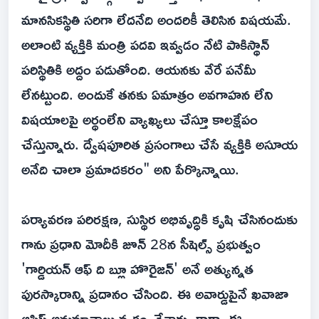
మానసికస్థితి సరిగా లేదనేది అందరికీ తెలిసిన విషయమే.
అలాంటి వ్యక్తికి మంత్రి పదవి ఇవ్వడం నేటి పాకిస్థాన్
పరిస్థితికి అద్దం పడుతోంది. ఆయనకు వేరే పనేమీ
లేనట్టుంది. అందుకే తనకు ఏమాత్రం అవగాహన లేని
విషయాలపై అర్థంలేని వ్యాఖ్యలు చేస్తూ కాలక్షేపం
చేస్తున్నారు. ద్వేషపూరిత ప్రసంగాలు చేసే వ్యక్తికి అసూయ
అనేది చాలా ప్రమాదకరం" అని పేర్కొన్నాయి.
పర్యావరణ పరిరక్షణ, సుస్థిర అభివృద్ధికి కృషి చేసినందుకు
గాను ప్రధాని మోదీకి జూన్ 28న సీషెల్స్ ప్రభుత్వం
'గార్డియన్ ఆఫ్ ది బ్లూ హొరైజన్' అనే అత్యున్నత
పురస్కారాన్ని ప్రదానం చేసింది. ఈ అవార్డుపైనే ఖవాజా
ఆసిఫ్ అనుమానాలు వ్యక్తం చేశారు. కాగా, ఈ