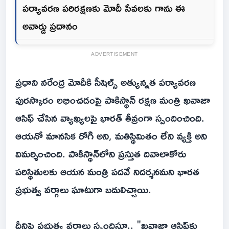
పర్యావరణ పరిరక్షణకు మోదీ సేవలకు గాను ఈ
అవార్డు ప్రదానం
ADVERTISEMENT
ప్రధాని నరేంద్ర మోదీకి సీషెల్స్ అత్యున్నత పర్యావరణ
పురస్కారం లభించడంపై పాకిస్థాన్ రక్షణ మంత్రి ఖవాజా
ఆసిఫ్ చేసిన వ్యాఖ్యలపై భారత్ తీవ్రంగా స్పందించింది.
ఆయనో మానసిక రోగి అని, మతిస్థిమితం లేని వ్యక్తి అని
విమర్శించింది. పాకిస్థాన్‌లోని ప్రస్తుత దివాలాకోరు
పరిస్థితులకు ఆయన మంత్రి పదవే నిదర్శనమని భారత
ప్రభుత్వ వర్గాలు ఘాటుగా బదులిచ్చాయి.
దీనిపై ప్రభుత్వ వర్గాలు స్పందిస్తూ.. "ఖవాజా ఆసిఫ్‌కు