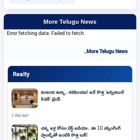
More Telugu News
Error fetching data: Failed to fetch
..More Telugu News
Realty
వంటగది ఉన్నా.. కనిపించదు! ఇదే కొత్త 'ఇన్విజిబుల్
కిచెన్' ట్రెండ్
1 day ago
చిన్న ఇళ్ల కోసం బెస్ట్ ఐడియా.. ఈ 10 హ్యాంగింగ్
ప్లాంట్స్‌తో ఇంటికి కొత్త లుక్!