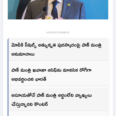
ADVERTISEMENT
మోదీకి సీషెల్స్ అత్యున్నత పురస్కారంపై పాక్ మంత్రి
అనుమానాలు
పాక్ మంత్రి ఖవాజా ఆసిఫ్‌ను మానసిక రోగిగా
అభివర్ణించిన భారత్
అసూయతోనే పాక్ మంత్రి అర్థంలేని వ్యాఖ్యలు
చేస్తున్నారని కౌంటర్