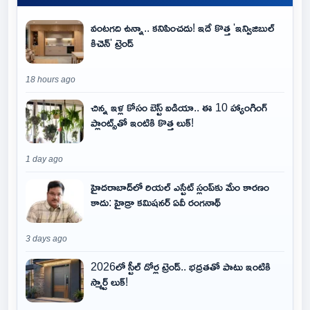
వంటగది ఉన్నా.. కనిపించదు! ఇదే కొత్త 'ఇన్విజిబుల్
కిచెన్' ట్రెండ్
18 hours ago
చిన్న ఇళ్ల కోసం బెస్ట్ ఐడియా.. ఈ 10 హ్యాంగింగ్
ప్లాంట్స్‌తో ఇంటికి కొత్త లుక్!
1 day ago
హైదరాబాద్‌లో రియల్ ఎస్టేట్ స్లంప్‌కు మేం కారణం
కాదు: హైడ్రా కమిషనర్ ఏవీ రంగనాథ్
3 days ago
2026లో స్టీల్ డోర్ల ట్రెండ్.. భద్రతతో పాటు ఇంటికి
స్మార్ట్ లుక్!