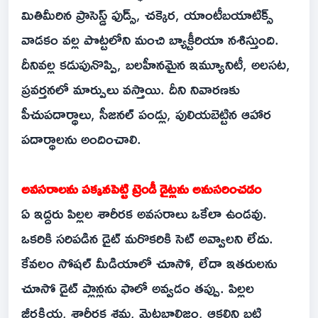
మితిమీరిన ప్రాసెస్డ్ ఫుడ్స్, చక్కెర, యాంటీబయాటిక్స్
వాడకం వల్ల పొట్టలోని మంచి బ్యాక్టీరియా నశిస్తుంది.
దీనివల్ల కడుపునొప్పి, బలహీనమైన ఇమ్యూనిటీ, అలసట,
ప్రవర్తనలో మార్పులు వస్తాయి. దీని నివారణకు
పీచుపదార్థాలు, సీజనల్ పండ్లు, పులియబెట్టిన ఆహార
పదార్థాలను అందించాలి.
అవసరాలను పక్కనపెట్టి ట్రెండీ డైట్లను అనుసరించడం
ఏ ఇద్దరు పిల్లల శారీరక అవసరాలు ఒకేలా ఉండవు.
ఒకరికి సరిపడిన డైట్ మరొకరికి సెట్ అవ్వాలని లేదు.
కేవలం సోషల్ మీడియాలో చూసో, లేదా ఇతరులను
చూసో డైట్ ప్లాన్లను ఫాలో అవ్వడం తప్పు. పిల్లల
జీర్ణక్రియ, శారీరక శ్రమ, మెటబాలిజం, ఆకలిని బట్టి