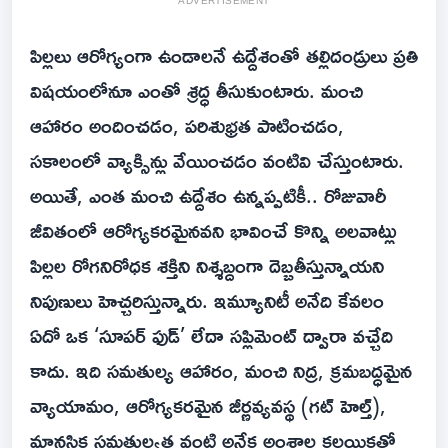
ADVERTISEMENT
పిల్లలు ఆరోగ్యంగా ఉండాలనే ఉద్దేశంతో తల్లిదండ్రులు ప్రతి
విషయంలోనూ ఎంతో శ్రద్ధ తీసుకుంటారు. మంచి
ఆహారం అందించడం, పరిశుభ్రత పాటించడం,
సకాలంలో వ్యాక్సిన్లు వేయించడం వంటివి చేస్తుంటారు.
అయితే, ఎంత మంచి ఉద్దేశం ఉన్నప్పటికీ.. రోజువారీ
జీవితంలో ఆరోగ్యకరమైనవని భావించే కొన్ని అలవాట్లు
పిల్లల రోగనిరోధక శక్తిని నిశ్శబ్దంగా దెబ్బతీస్తున్నాయని
నిపుణులు హెచ్చరిస్తున్నారు. ఇమ్యూనిటీ అనేది కేవలం
ఏదో ఒక ‘సూపర్ ఫుడ్’ లేదా సప్లిమెంట్ ద్వారా వచ్చేది
కాదు. ఇది సమతుల్య ఆహారం, మంచి నిద్ర, క్రమబద్ధమైన
వ్యాయామం, ఆరోగ్యకరమైన జీర్ణవ్యవస్థ (గట్ హెల్త్),
మానసిక సమతుల్యత వంటి అనేక అంశాల కలయికతో