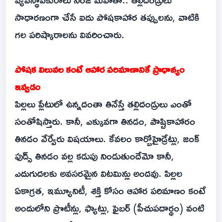
సాధారణంగా చేసే ఐదు పోషకాహార తప్పులను, వాటికి
గల పరిష్కారాలను వివరించారు.
పోషక విలువల కంటే ఆహార పరిమాణానికే ప్రాధాన్యం
ఇవ్వడం
పిల్లలు ప్లేటులో ఉన్నదంతా తినేస్తే తల్లిదండ్రులు ఎంతో
సంతోషిస్తారు. కానీ, ఎక్కువగా తినడం, పౌష్టికాహారం
తినడం వేర్వేరు విషయాలు. కేవలం కార్బోహైడ్రేట్లు, జంక్
ఫుడ్స్ తినడం వల్ల కడుపు నిండుతుందేమో కానీ,
ఎదుగుదలకు అవసరమైన విటమిన్లు అందవు. పిల్లల
ఏకాగ్రత, ఇమ్యూనిటీ, శక్తి కోసం ఆహార పరిమాణం కంటే
అందులోని ప్రొటీన్లు, ఫ్యాట్లు, ఫైబర్ (పీచుపదార్థం) వంటి