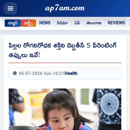
న్యూస్
షార్ట్స్
NEWS
సినిమా
ఏపీ
తెలంగాణ
REVIEWS
పిల్లల రోగనిరోధక శక్తిని దెబ్బతీసే 5 పేరెంటింగ్
తప్పులు ఇవే!
05-07-2026 Sun 10:21
Health