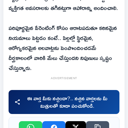
వ్యక్తిగత అవసరాలకు తగినట్లుగా ఆహారాన్ని అందించాలి.
పరిపూర్ణమైన పేరెంటింగ్ కోసం ఆరాటపడుతూ కఠినమైన
నియమాలు పెట్టడం కంటే.. పిల్లల్లో స్థిరమైన,
ఆరోగ్యకరమైన అలవాట్లను పెంపొందించడమే
దీర్ఘకాలంలో వారికి మేలు చేస్తుందని నిపుణులు స్పష్టం
చేస్తున్నారు.
ADVERTISEMENT
ఈ వార్త మీకు నచ్చిందా?.. నచ్చిన వార్తలను మీ
మిత్రులతో కూడా పంచుకోండి.