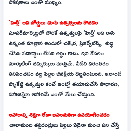
పోషకాలు ఎంతో ముఖ్యం.
‘హెల్తీ’ అని బోర్డులు చూసి ఉత్పత్తులను కొనడం
సూపర్‌మార్కెట్లలో దొరికే ఉత్పత్తులపై ‘హెల్తీ’ అని రాసి
ఉన్నంత మాత్రాన అందులో చక్కెర, ప్రిజర్వేటివ్స్, శుద్ధి
చేసిన పదార్థాలు లేవని అర్థం కాదు. ఇవి కేవలం
మార్కెటింగ్ జిమ్మిక్కులు మాత్రమే. వీటిని నిరంతరం
తినిపించడం వల్ల పిల్లల జీవక్రియ దెబ్బతింటుంది. ఇలాంటి
ప్యాకేజ్డ్ ఉత్పత్తుల కంటే ఇంట్లో తయారుచేసే సాధారణ,
సహజమైన ఆహారమే ఎంతో మేలు చేస్తుంది.
ఆహారాన్ని శిక్షగా లేదా బహుమతిగా ఉపయోగించడం
చాలామంది తల్లిదండ్రులు పిల్లలు ఏదైనా మంచి పని చేస్తే