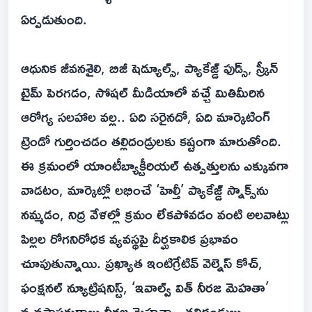
ఏర్పడుతుంది.
ఆధునిక జీవనశైలి, బిజీ షెడ్యూల్స్, ప్యాకేజ్డ్ ఫుడ్స్, స్క్రీన్
టైమ్ పెరగడం, సోషల్ మీడియాలో వచ్చే మితిమీరిన
ఆరోగ్య సలహాల వల్ల.. ఏది సరైనదో, ఏది మార్కెటింగ్
ట్రెండో గుర్తించడం తల్లిదండ్రులకు కష్టంగా మారుతోంది.
ఈ క్రమంలో యాంటీబ్యాక్టీరియల్ ఉత్పత్తులను ఎక్కువగా
వాడటం, మార్కెట్లో లభించే ‘హెల్తీ’ ప్యాకేజ్డ్ స్నాక్స్‌ను
నమ్మడం, నిద్ర వేళల్లో క్రమం లేకపోవడం వంటి అలవాట్లు
పిల్లల రోగనిరోధక వ్యవస్థపై దీర్ఘకాలిక ప్రభావం
చూపుతున్నాయి. ప్రఖ్యాత ఇంటిగ్రేటివ్ వెల్నెస్ కోచ్,
ఫంక్షనల్ న్యూట్రిషనిస్ట్, ‘ఇవాల్వ్ విత్ నీరజ మెహతా’
వ్యవస్థాపకురాలు నీరజ మెహతా.. తల్లిదండ్రులు