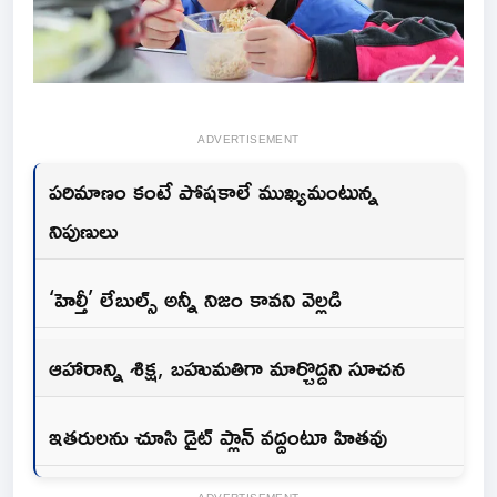
ADVERTISEMENT
పరిమాణం కంటే పోషకాలే ముఖ్యమంటున్న
నిపుణులు
‘హెల్తీ’ లేబుల్స్ అన్నీ నిజం కావని వెల్లడి
ఆహారాన్ని శిక్ష, బహుమతిగా మార్చొద్దని సూచన
ఇతరులను చూసి డైట్ ప్లాన్ వద్దంటూ హితవు