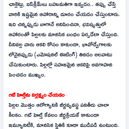
చాక్లెట్లు, ఐస్‌క్రీమ్‌లు బహుమతిగా ఇవ్వడం.. తప్పు చేస్తే
వారికి ఇష్టమైన ఆహారాన్ని దూరం చేయడం చేస్తుంటారు.
ఇది చిన్నప్పుడు బాగానే అనిపించినా, భవిష్యత్తులో
ఆహారంతో పిల్లలకు మానసిక బంధం ఏర్పడేలా చేస్తుంది.
దీనివల్ల వారు ఆకలి కోసం కాకుండా, భావోద్వేగాలకు
లోనైనప్పుడు (ఎమోషనల్ ఈటింగ్) తినడం అలవాటు
చేసుకుంటారు. పిల్లల్లో సహజమైన ఆకలిపై అవగాహన
పెంచడం ముఖ్యం.
గట్ హెల్త్‌ను నిర్లక్ష్యం చేయడం
పిల్లల మొత్తం ఆరోగ్యానికి జీర్ణవ్యవస్థ పనితీరు చాలా
కీలకం. గట్ హెల్త్ కేవలం జీర్ణక్రియకే కాకుండా
ఇమ్యూనిటీకి, మానసిక స్థితికి కూడా ముడిపడి ఉంటుంది.