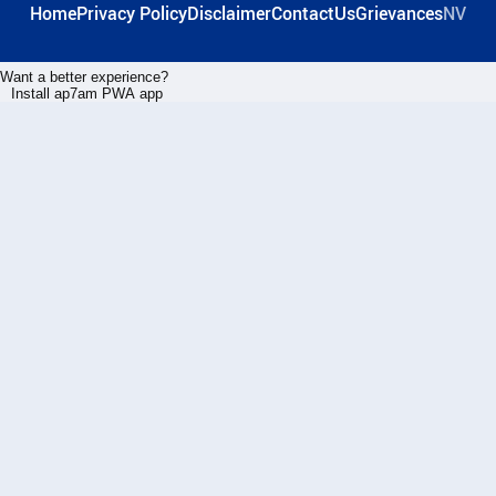
Home
Privacy Policy
Disclaimer
ContactUs
Grievances
NV
Want a better experience?
Install ap7am PWA app