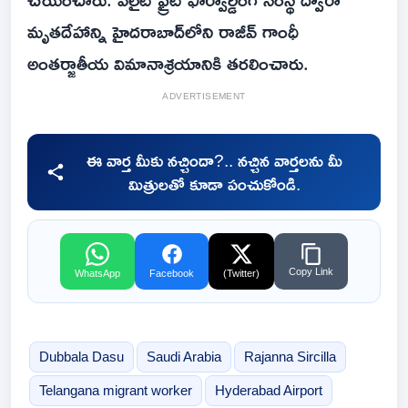
మృతదేహాన్ని హైదరాబాద్‌లోని రాజీవ్ గాంధీ
అంతర్జాతీయ విమానాశ్రయానికి తరలించారు.
ADVERTISEMENT
ఈ వార్త మీకు నచ్చిందా?.. నచ్చిన వార్తలను మీ
మిత్రులతో కూడా పంచుకోండి.
Copy Link
WhatsApp
Facebook
(Twitter)
Dubbala Dasu
Saudi Arabia
Rajanna Sircilla
Telangana migrant worker
Hyderabad Airport