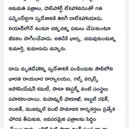
అనుమతి పత్రాలు, పాస్‌పోర్ట్ లేకపోవడంతో గత
పన్నెండేళ్లుగా స్వదేశానికి తిరిగి రాలేకపోయాడు.
రియాద్‌లోనే ఉంటూ చిన్నచిన్న పనులు చేసుకుంటూ
జీవనం సాగించేవాడు. అతడికి భార్య, చదువుకుంటున్న
కుమార్తె, కుమారుడు ఉన్నారు.
దాసు మృతదేహాన్ని స్వదేశానికి పంపేందుకు సౌదీలోని
భారత రాయబార కార్యాలయం, గల్ఫ్ వర్కర్స్
అసోసియేషన్ కమిటీ, సాటా ఈస్టర్న్ వంటి సంస్థలు
సహకరించాయి. మహమ్మద్ ఫారూఖ్, అబ్దుల్ రఫిక్,
రంజిత్, ముజమ్మిల్ వంటి సామాజిక కార్యకర్తలు ప్రత్యేక
చొరవ తీసుకుని, అవసరమైన పత్రాలను సిద్ధం
చేయించారు. ఎలైట్ ఫ్రైట్ ఫార్వార్డింగ్ సంస్థ ద్వారా