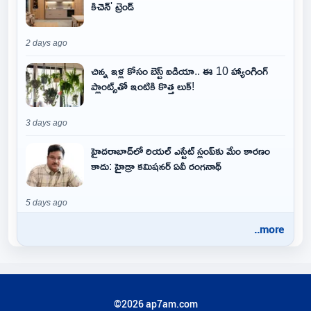
కిచెన్' ట్రెండ్
2 days ago
చిన్న ఇళ్ల కోసం బెస్ట్ ఐడియా.. ఈ 10 హ్యాంగింగ్
ప్లాంట్స్‌తో ఇంటికి కొత్త లుక్!
3 days ago
హైదరాబాద్‌లో రియల్ ఎస్టేట్ స్లంప్‌కు మేం కారణం
కాదు: హైడ్రా కమిషనర్ ఏవీ రంగనాథ్
5 days ago
..more
©2026 ap7am.com