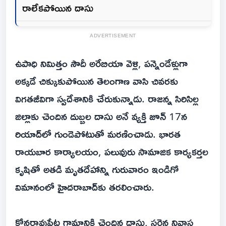
రాలేకపోయిన దాసు
ADVERTISEMENT
ఉపాధి నిమిత్తం సౌదీ అరేబియా వెళ్లి, పన్నెండేళ్లుగా
అక్కడే చిక్కుకుపోయిన తెలంగాణ వాసి చివరకు
విగతజీవిగా స్వదేశానికి చేరుకున్నాడు. రాజన్న సిరిసిల్ల
జిల్లాకు చెందిన దుబ్బల దాసు అనే వ్యక్తి జూన్ 17న
రియాద్‌లో గుండెపోటుతో మరణించాడు. భారత
రాయబార కార్యాలయం, పలువురు సామాజిక కార్యకర్తల
కృషితో అతడి మృతదేహాన్ని గురువారం ఇండిగో
విమానంలో హైదరాబాద్‌కు తరలించారు.
కోనరావుపేట గ్రామానికి చెందిన దాసు, సరైన నివాస