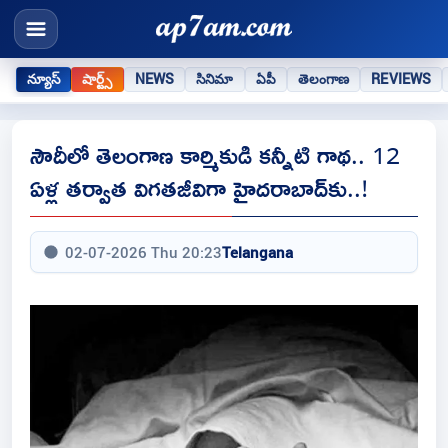
న్యూస్
షార్ట్స్
NEWS
సినిమా
ఏపీ
తెలంగాణ
REVIEWS
సౌదీలో తెలంగాణ కార్మికుడి కన్నీటి గాథ.. 12
ఏళ్ల తర్వాత విగతజీవిగా హైదరాబాద్‌కు..!
02-07-2026 Thu 20:23
Telangana