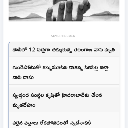
ADVERTISEMENT
సౌదీలో 12 ఏళ్లుగా చిక్కుకున్న తెలంగాణ వాసి మృతి
గుండెపోటుతో కన్నుమూసిన రాజన్న సిరిసిల్ల జిల్లా
వాసి దాసు
స్వచ్ఛంద సంస్థల కృషితో హైదరాబాద్‌కు చేరిన
మృతదేహం
సరైన పత్రాలు లేకపోవడంతో స్వదేశానికి