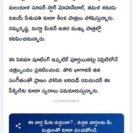
మలయాళ సూపర్ స్టార్ మోహన్‌లాల్, తమిళ నటుడు
విజయ్ సేతుపతి కూడా కీలక పాత్రలు పోషిస్తున్నారు.
రమ్యకృష్ణ, మిర్ణా మీనన్ ఇతర ముఖ్య పాత్రల్లో
కనిపించనున్నారు.
ఈ సినిమా షూటింగ్ ఇప్పటికే పూర్తయినట్లు ఏప్రిల్‌లోనే
చిత్రబృందం ప్రకటించింది. తొలి భాగానికి తన
సంగీతంతో ప్రాణం పోసిన అనిరుధ్ రవిచందర్ ఈ
సీక్వెల్‌కు కూడా స్వరాలు సమకూరుస్తున్నారు.
ADVERTISEMENT
ఈ వార్త మీకు నచ్చిందా?.. నచ్చిన వార్తలను మీ
మిత్రులతో కూడా పంచుకోండి.