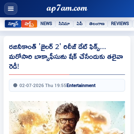
న్యూస్
షార్ట్స్
NEWS
సినిమా
ఏపీ
తెలంగాణ
REVIEWS
రజినీకాంత్ 'జైలర్ 2' రిలీజ్ డేట్ ఫిక్స్...
మరోసారి బాక్సాఫీసును షేక్ చేసేందుకు తలైవా
రెడీ!
02-07-2026 Thu 19:55
Entertainment