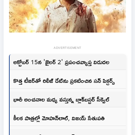
ADVERTISEMENT
అక్టోబర్ 15న 'జైలర్ 2' ప్రపంచవ్యాప్త విడుదల
కొత్త టీజర్‌తో రిలీజ్ డేట్‌ను ప్రకటించిన సన్ పిక్చర్స్
భారీ అంచనాల మధ్య వస్తున్న బ్లాక్‌బస్టర్ సీక్వెల్
కీలక పాత్రల్లో మోహన్‌లాల్, విజయ్ సేతుపతి