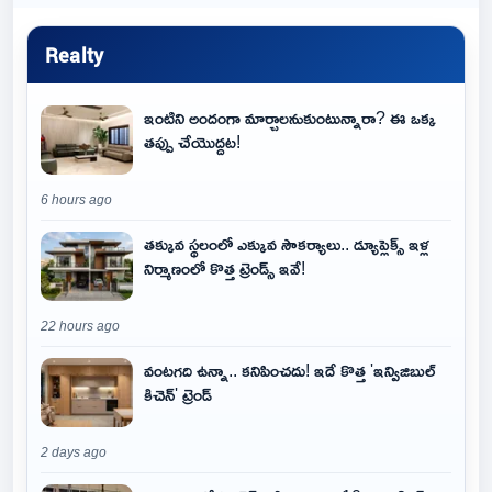
Realty
ఇంటిని అందంగా మార్చాలనుకుంటున్నారా? ఈ ఒక్క
తప్పు చేయొద్దట!
6 hours ago
తక్కువ స్థలంలో ఎక్కువ సౌకర్యాలు.. డ్యూప్లెక్స్ ఇళ్ల
నిర్మాణంలో కొత్త ట్రెండ్స్ ఇవే!
22 hours ago
వంటగది ఉన్నా.. కనిపించదు! ఇదే కొత్త 'ఇన్విజిబుల్
కిచెన్' ట్రెండ్
2 days ago