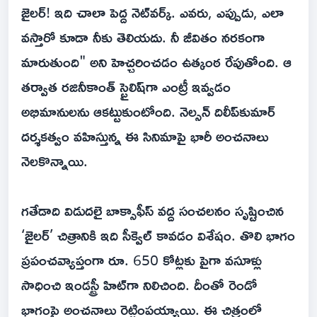
జైలర్! ఇది చాలా పెద్ద నెట్‌వర్క్. ఎవరు, ఎప్పుడు, ఎలా
వస్తారో కూడా నీకు తెలియదు. నీ జీవితం నరకంగా
మారుతుంది" అని హెచ్చరించడం ఉత్కంఠ రేపుతోంది. ఆ
తర్వాత రజినీకాంత్ స్టైలిష్‌గా ఎంట్రీ ఇవ్వడం
అభిమానులను ఆకట్టుకుంటోంది. నెల్సన్ దిలీప్‌కుమార్
దర్శకత్వం వహిస్తున్న ఈ సినిమాపై భారీ అంచనాలు
నెలకొన్నాయి.
గతేడాది విడుదలై బాక్సాఫీస్ వద్ద సంచలనం సృష్టించిన
‘జైలర్’ చిత్రానికి ఇది సీక్వెల్‌ కావడం విశేషం. తొలి భాగం
ప్రపంచవ్యాప్తంగా రూ. 650 కోట్లకు పైగా వసూళ్లు
సాధించి ఇండస్ట్రీ హిట్‌గా నిలిచింది. దీంతో రెండో
భాగంపై అంచనాలు రెట్టింపయ్యాయి. ఈ చిత్రంలో