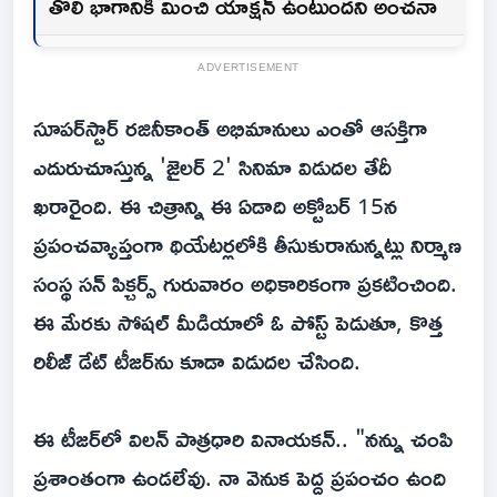
తొలి భాగానికి మించి యాక్షన్ ఉంటుందని అంచనా
ADVERTISEMENT
సూపర్‌స్టార్ రజినీకాంత్ అభిమానులు ఎంతో ఆసక్తిగా
ఎదురుచూస్తున్న 'జైలర్ 2' సినిమా విడుదల తేదీ
ఖరారైంది. ఈ చిత్రాన్ని ఈ ఏడాది అక్టోబర్ 15న
ప్రపంచవ్యాప్తంగా థియేటర్లలోకి తీసుకురానున్నట్లు నిర్మాణ
సంస్థ సన్ పిక్చర్స్ గురువారం అధికారికంగా ప్రకటించింది.
ఈ మేరకు సోషల్ మీడియాలో ఓ పోస్ట్ పెడుతూ, కొత్త
రిలీజ్ డేట్ టీజర్‌ను కూడా విడుదల చేసింది.
ఈ టీజర్‌లో విలన్ పాత్రధారి వినాయకన్.. "నన్ను చంపి
ప్రశాంతంగా ఉండలేవు. నా వెనుక పెద్ద ప్రపంచం ఉంది