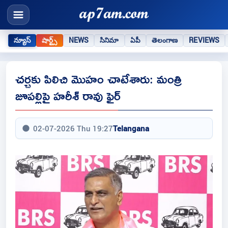
న్యూస్
షార్ట్స్
NEWS
సినిమా
ఏపీ
తెలంగాణ
REVIEWS
చర్చకు పిలిచి మొహం చాటేశారు: మంత్రి
జూపల్లిపై హరీశ్ రావు ఫైర్
02-07-2026 Thu 19:27
Telangana