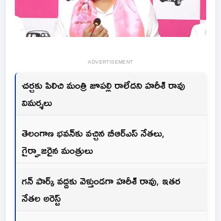
ADVERTISEMENT
చర్చకు పిలిచి మంత్రి జూపల్లి రాలేదని హరీశ్ రావు
విమర్శలు
తెలంగాణ భవన్‌కు వచ్చిన బీఆర్ఎస్ నేతలు,
గైర్హాజరైన మంత్రులు
గన్ పార్క్ వద్దకు వెళ్తుండగా హరీశ్ రావు, ఇతర
నేతల అరెస్ట్