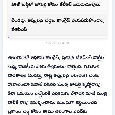
ఖాళీ కుర్చీతో జూపల్లి కోసం కేటీఆర్ ఎదురుచూపులు
టెండర్లు, అప్పులపై చర్చకు కాంగ్రెస్ భయపడుతోందన్న
బీఆర్ఎస్
ADVERTISEMENT
తెలంగాణలో అధికార కాంగ్రెస్, ప్రతిపక్ష బీఆర్ఎస్ పార్టీల
మధ్య రాజకీయ పోరు తీవ్రరూపం దాల్చింది. గురుకుల
పాఠశాలల టెండర్లు, రాష్ట్ర అప్పులపై బహిరంగ చర్చకు
రావాలంటూ సవాల్ విసిరిన మంత్రి జూపల్లి కృష్ణారావు,
తీరా సమయం వచ్చేసరికి వెనకడుగు వేశారని మాజీ మంత్రి
హరీశ్ రావు విమర్శించారు. ముందుగా నిర్ణయించిన
ప్రకారం చర్చ కోసం తాము తెలంగాణ భవన్‌కు