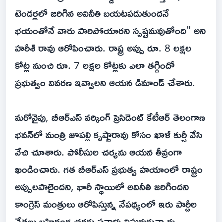
టెండర్లలో జరిగిన అవినీతి బయటపడుతుందనే
భయంతోనే వారు పారిపోయారని స్పష్టమవుతోంది" అని
హరీశ్ రావు ఆరోపించారు. రాష్ట్ర అప్పు రూ. 8 లక్షల
కోట్ల నుంచి రూ. 7 లక్షల కోట్లకు ఎలా తగ్గిందో
ప్రభుత్వం వివరణ ఇవ్వాలని ఆయన డిమాండ్ చేశారు.
మరోవైపు, బీఆర్ఎస్ వర్కింగ్ ప్రెసిడెంట్ కేటీఆర్ తెలంగాణ
భవన్‌లో మంత్రి జూపల్లి కృష్ణారావు కోసం ఖాళీ కుర్చీ వేసి
వేచి చూశారు. పోలీసుల చర్యను ఆయన తీవ్రంగా
ఖండించారు. గత బీఆర్ఎస్ ప్రభుత్వ హయాంలో రాష్ట్రం
అప్పులపాలైందని, భారీ స్థాయిలో అవినీతి జరిగిందని
కాంగ్రెస్ మంత్రులు ఆరోపిస్తున్న నేపథ్యంలో ఇరు పార్టీల
నేతలు బహిరంగ చర్చకు సవాళ్లు విసురుకున్నారు.