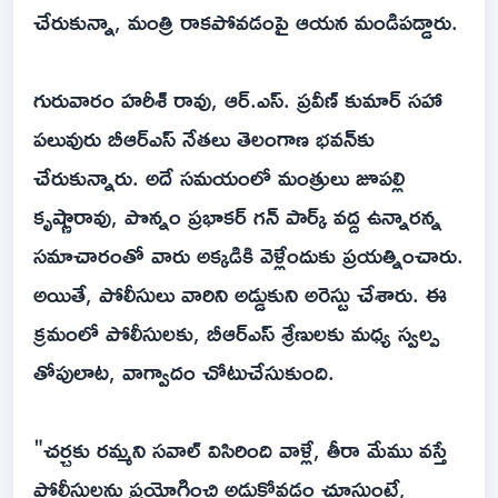
చేరుకున్నా, మంత్రి రాకపోవడంపై ఆయన మండిపడ్డారు.
గురువారం హరీశ్ రావు, ఆర్.ఎస్. ప్రవీణ్ కుమార్ సహా
పలువురు బీఆర్ఎస్ నేతలు తెలంగాణ భవన్‌కు
చేరుకున్నారు. అదే సమయంలో మంత్రులు జూపల్లి
కృష్ణారావు, పొన్నం ప్రభాకర్ గన్ పార్క్ వద్ద ఉన్నారన్న
సమాచారంతో వారు అక్కడికి వెళ్లేందుకు ప్రయత్నించారు.
అయితే, పోలీసులు వారిని అడ్డుకుని అరెస్టు చేశారు. ఈ
క్రమంలో పోలీసులకు, బీఆర్ఎస్ శ్రేణులకు మధ్య స్వల్ప
తోపులాట, వాగ్వాదం చోటుచేసుకుంది.
"చర్చకు రమ్మని సవాల్ విసిరింది వాళ్లే, తీరా మేము వస్తే
పోలీసులను ప్రయోగించి అడ్డుకోవడం చూస్తుంటే,