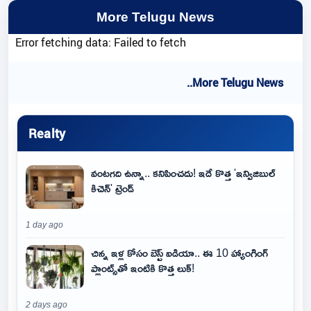
More Telugu News
Error fetching data: Failed to fetch
..More Telugu News
Realty
వంటగది ఉన్నా.. కనిపించదు! ఇదే కొత్త 'ఇన్విజిబుల్
కిచెన్' ట్రెండ్
1 day ago
చిన్న ఇళ్ల కోసం బెస్ట్ ఐడియా.. ఈ 10 హ్యాంగింగ్
ప్లాంట్స్‌తో ఇంటికి కొత్త లుక్!
2 days ago