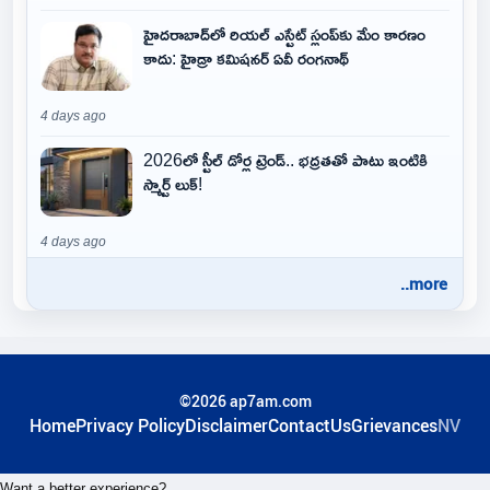
హైదరాబాద్‌లో రియల్ ఎస్టేట్ స్లంప్‌కు మేం కారణం
కాదు: హైడ్రా కమిషనర్ ఏవీ రంగనాథ్
4 days ago
2026లో స్టీల్ డోర్ల ట్రెండ్.. భద్రతతో పాటు ఇంటికి
స్మార్ట్ లుక్!
4 days ago
..more
©2026 ap7am.com
Home
Privacy Policy
Disclaimer
ContactUs
Grievances
NV
Want a better experience?