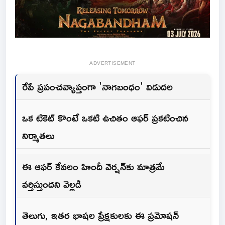
ADVERTISEMENT
రేపే ప్రపంచవ్యాప్తంగా 'నాగబంధం' విడుదల
ఒక టికెట్ కొంటే ఒకటి ఉచితం ఆఫర్ ప్రకటించిన
నిర్మాతలు
ఈ ఆఫర్ కేవలం హిందీ వెర్షన్‌కు మాత్రమే
వర్తిస్తుందని వెల్లడి
తెలుగు, ఇతర భాషల ప్రేక్షకులకు ఈ ప్రమోషన్