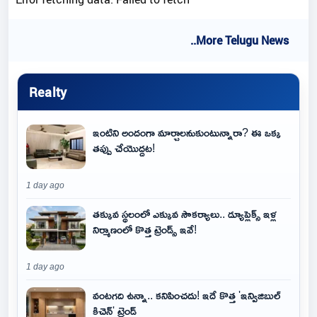
..More Telugu News
Realty
ఇంటిని అందంగా మార్చాలనుకుంటున్నారా? ఈ ఒక్క
తప్పు చేయొద్దట!
1 day ago
తక్కువ స్థలంలో ఎక్కువ సౌకర్యాలు.. డ్యూప్లెక్స్ ఇళ్ల
నిర్మాణంలో కొత్త ట్రెండ్స్ ఇవే!
1 day ago
వంటగది ఉన్నా.. కనిపించదు! ఇదే కొత్త 'ఇన్విజిబుల్
కిచెన్' ట్రెండ్