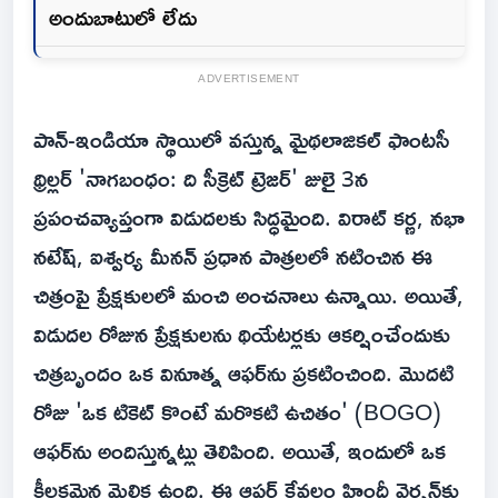
అందుబాటులో లేదు
ADVERTISEMENT
పాన్-ఇండియా స్థాయిలో వస్తున్న మైథలాజికల్ ఫాంటసీ
థ్రిల్లర్ 'నాగబంధం: ది సీక్రెట్ ట్రెజర్' జులై 3న
ప్రపంచవ్యాప్తంగా విడుదలకు సిద్ధమైంది. విరాట్ కర్ణ, నభా
నటేష్, ఐశ్వర్య మీనన్ ప్రధాన పాత్రలలో నటించిన ఈ
చిత్రంపై ప్రేక్షకులలో మంచి అంచనాలు ఉన్నాయి. అయితే,
విడుదల రోజున ప్రేక్షకులను థియేటర్లకు ఆకర్షించేందుకు
చిత్రబృందం ఒక వినూత్న ఆఫర్‌ను ప్రకటించింది. మొదటి
రోజు 'ఒక టికెట్ కొంటే మరొకటి ఉచితం' (BOGO)
ఆఫర్‌ను అందిస్తున్నట్లు తెలిపింది. అయితే, ఇందులో ఒక
కీలకమైన మెలిక ఉంది. ఈ ఆఫర్ కేవలం హిందీ వెర్షన్‌కు