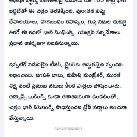
బడ్జెట్‌తో ఈ చిత్రం తెరకెక్కింది. పురాతన విష్ణు
దేవాలయాలు, నాగబంధం రహస్యం, గుప్త నిధుల చుట్టూ
తిరిగే ఈ కథలో భారీ వీఎఫ్‌ఎక్స్, యాక్షన్ సన్నివేశాలు
ప్రధాన ఆకర్షణగా నిలవనున్నాయి.
ఇప్పటికే విడుదలైన టీజర్, ట్రైలర్‌కు అద్భుతమైన స్పందన
లభించింది. జగపతి బాబు, మహేష్ మంజ్రేకర్, మురళీ
శర్మ వంటి ప్రముఖ నటులు కీలక పాత్రలు పోషించారు.
అడ్వాన్స్ బుకింగ్స్ కూడా ఆశాజనకంగా ఉండటంతో,
చిత్రం భారీ ఓపెనింగ్స్ సాధిస్తుందని ట్రేడ్ వర్గాలు అంచనా
వేస్తున్నాయి.
ADVERTISEMENT