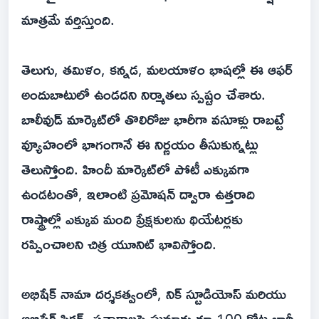
మాత్రమే వర్తిస్తుంది.
తెలుగు, తమిళం, కన్నడ, మలయాళం భాషల్లో ఈ ఆఫర్
అందుబాటులో ఉండదని నిర్మాతలు స్పష్టం చేశారు.
బాలీవుడ్ మార్కెట్‌లో తొలిరోజు భారీగా వసూళ్లు రాబట్టే
వ్యూహంలో భాగంగానే ఈ నిర్ణయం తీసుకున్నట్లు
తెలుస్తోంది. హిందీ మార్కెట్‌లో పోటీ ఎక్కువగా
ఉండటంతో, ఇలాంటి ప్రమోషన్ ద్వారా ఉత్తరాది
రాష్ట్రాల్లో ఎక్కువ మంది ప్రేక్షకులను థియేటర్లకు
రప్పించాలని చిత్ర యూనిట్ భావిస్తోంది.
అభిషేక్ నామా దర్శకత్వంలో, నిక్ స్టూడియోస్ మరియు
అభిషేక్ పిక్చర్స్ పతాకాలపై సుమారు రూ.100 కోట్ల భారీ