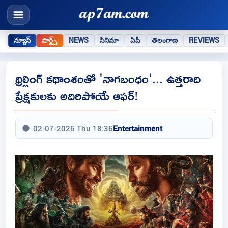
న్యూస్
షార్ట్స్
NEWS
సినిమా
ఏపీ
తెలంగాణ
REVIEWS
థ్రిల్లింగ్ కథాంశంతో 'నాగబంధం'... ఉత్తరాది
ప్రేక్షకులకు అదిరిపోయే ఆఫర్!
02-07-2026 Thu 18:36
Entertainment