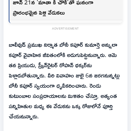
జూన్ 21న 'మాతా కీ చౌకీ'తో ఘనంగా
ప్రారంభమైన పెళ్లి వేడుకలు
ADVERTISEMENT
బాలీవుడ్ ప్రముఖ నిర్మాత బోనీ కపూర్ కుమార్తె అన్షులా
కపూర్ వైవాహిక జీవితంలోకి అడుగుపెట్టనున్నారు. ఆమె
తన ప్రియుడు, స్క్రీన్‌రైటర్ రోహన్ థక్కర్‌ను
పెళ్లాడబోతున్నారు. వీరి వివాహం జులై 6న జరగనున్నట్లు
బోనీ కపూర్ స్వయంగా ధృవీకరించారు. రెండు
కుటుంబాల సంప్రదాయాలను మిళితం చేస్తూ, అత్యంత
సన్నిహితుల మధ్య ఈ వేడుకను ఒక్క రోజులోనే పూర్తి
చేయనున్నారు.