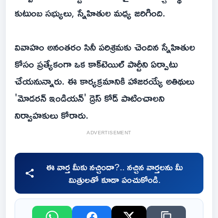
కుటుంబ సభ్యులు, స్నేహితుల మధ్య జరిగింది.
వివాహం అనంతరం సినీ పరిశ్రమకు చెందిన స్నేహితుల
కోసం ప్రత్యేకంగా ఒక కాక్‌టెయిల్ పార్టీని ఏర్పాటు
చేయనున్నారు. ఈ కార్యక్రమానికి హాజరయ్యే అతిథులు
'మోడరన్ ఇండియన్' డ్రెస్ కోడ్ పాటించాలని
నిర్వాహకులు కోరారు.
ADVERTISEMENT
ఈ వార్త మీకు నచ్చిందా?.. నచ్చిన వార్తలను మీ
మిత్రులతో కూడా పంచుకోండి.