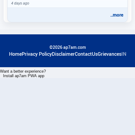
4 days ago
..more
©2026 ap7am.com
Home
Privacy Policy
Disclaimer
ContactUs
Grievances
IN
Want a better experience?
Install ap7am PWA app