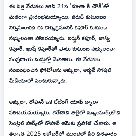
ఈ పెళ్లి వేడుకలు జూన్ 21న 'మాతా కీ చౌకీ'తో
ఘనంగా ప్రారంభమయ్యాయి. వరుడి కుటుంబం
నిర్వహించిన ఈ కార్యక్రమానికి కపూర్ కుటుంబ
సభ్యులంతా హాజరయ్యారు. అర్జున్ కపూర్, జాన్వీ
కపూర్, ఖుషీ కపూర్‌తో పాటు కుటుంబ సభ్యులంతా
సంప్రదాయ దుస్తుల్లో మెరిశారు. ఈ వేడుకకు
సంబంధించిన ఫోటోలను అన్షులా, అర్జున్ సోషల్
మీడియాలో పంచుకున్నారు.
అన్షులా, రోహన్ ఒక డేటింగ్ యాప్ ద్వారా
పరిచయమయ్యారు. గతేడాది జులైలో న్యూయార్క్‌లోని
సెంట్రల్ పార్క్‌లో రోహన్ ఆమెకు ప్రపోజ్ చేశారు. ఆ
తర్వాత 2025 అక్టోబర్‌లో ముంబైలో వీరి నిశ్చితార్థం