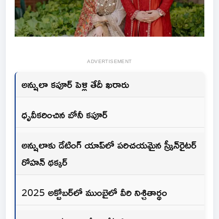
ADVERTISEMENT
అన్షులా కపూర్ పెళ్లి తేదీ ఖరారు
ధృవీకరించిన బోనీ కపూర్
అన్షులాకు డేటింగ్ యాప్‌లో పరిచయమైన స్క్రీన్‌రైటర్
రోహన్ థక్కర్‌
2025 అక్టోబర్‌లో ముంబైలో వీరి నిశ్చితార్థం