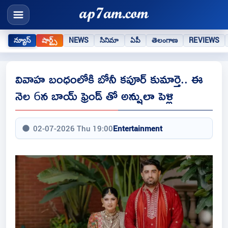
న్యూస్
షార్ట్స్
NEWS
సినిమా
ఏపీ
తెలంగాణ
REVIEWS
వివాహ బంధంలోకి బోనీ కపూర్ కుమార్తె.. ఈ
నెల 6న బాయ్ ఫ్రెండ్ తో అన్షులా పెళ్లి
02-07-2026 Thu 19:00
Entertainment