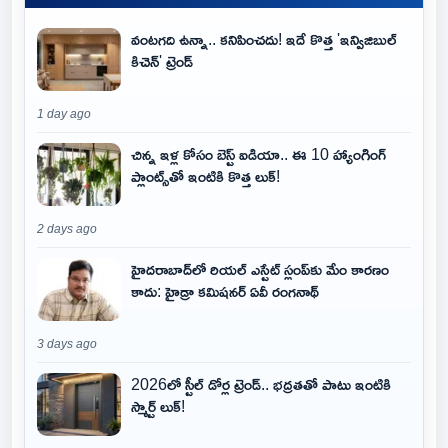
వంటగది ఉన్నా.. కనిపించదు! ఇదే కొత్త 'ఇన్విజిబుల్
కిచెన్' ట్రెండ్
1 day ago
చిన్న ఇళ్ల కోసం బెస్ట్ ఐడియా.. ఈ 10 హ్యాంగింగ్
ప్లాంట్స్‌తో ఇంటికి కొత్త లుక్!
2 days ago
హైదరాబాద్‌లో రియల్ ఎస్టేట్ స్లంప్‌కు మేం కారణం
కాదు: హైడ్రా కమిషనర్ ఏవీ రంగనాథ్
3 days ago
2026లో స్టీల్ డోర్ల ట్రెండ్.. భద్రతతో పాటు ఇంటికి
స్మార్ట్ లుక్!