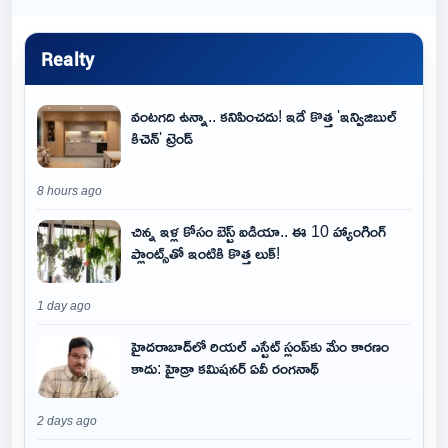
Realty
వంటగది ఉన్నా.. కనిపించదు! ఇదే కొత్త 'ఇన్విజిబుల్
కిచెన్' ట్రెండ్
8 hours ago
చిన్న ఇళ్ల కోసం బెస్ట్ ఐడియా.. ఈ 10 హ్యాంగింగ్
ప్లాంట్స్‌తో ఇంటికి కొత్త లుక్!
1 day ago
హైదరాబాద్‌లో రియల్ ఎస్టేట్ స్లంప్‌కు మేం కారణం
కాదు: హైడ్రా కమిషనర్ ఏవీ రంగనాథ్
2 days ago