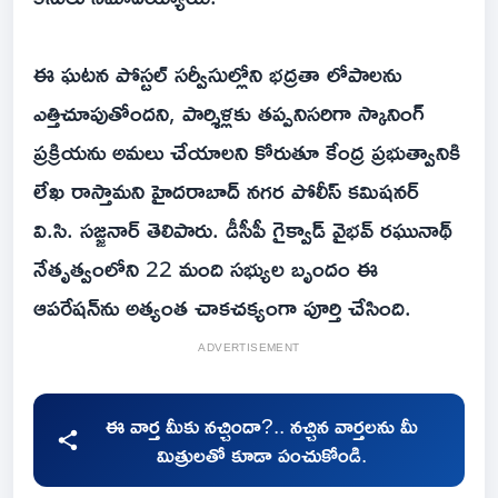
ఈ ఘటన పోస్టల్ సర్వీసుల్లోని భద్రతా లోపాలను
ఎత్తిచూపుతోందని, పార్శిళ్లకు తప్పనిసరిగా స్కానింగ్
ప్రక్రియను అమలు చేయాలని కోరుతూ కేంద్ర ప్రభుత్వానికి
లేఖ రాస్తామని హైదరాబాద్ నగర పోలీస్ కమిషనర్
వి.సి. సజ్జనార్ తెలిపారు. డీసీపీ గైక్వాడ్ వైభవ్ రఘునాథ్
నేతృత్వంలోని 22 మంది సభ్యుల బృందం ఈ
ఆపరేషన్‌ను అత్యంత చాకచక్యంగా పూర్తి చేసింది.
ADVERTISEMENT
ఈ వార్త మీకు నచ్చిందా?.. నచ్చిన వార్తలను మీ
మిత్రులతో కూడా పంచుకోండి.