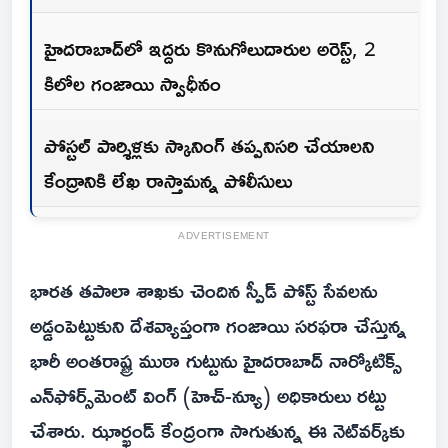
హైదరాబాద్‌లో ఇద్దరు కొనుగోలుదారుల అరెస్ట్, 2
కిలోల గంజాయి స్వాధీనం
పోస్టల్ పార్శిళ్లకు స్కానింగ్ తప్పనిసరి చేయాలని
కేంద్రానికి లేఖ రాస్తామన్న పోలీసులు
ADVERTISEMENT
భారత తపాలా శాఖకు చెందిన స్పీడ్ పోస్ట్ సేవలను
అడ్డంపెట్టుకుని దేశవ్యాప్తంగా గంజాయి సరఫరా చేస్తున్న
భారీ అంతరాష్ట్ర ముఠా గుట్టును హైదరాబాద్ నార్కోటిక్స్
ఎన్‌ఫోర్స్‌మెంట్ వింగ్ (హెచ్‌-న్యూ) అధికారులు రట్టు
చేశారు. ఝార్ఖండ్ కేంద్రంగా సాగుతున్న ఈ నెట్‌వర్క్‌కు