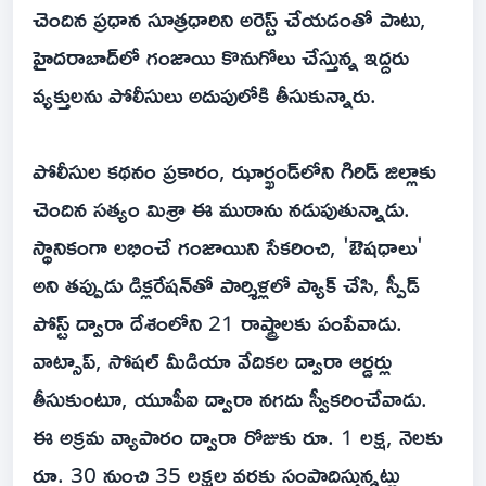
చెందిన ప్రధాన సూత్రధారిని అరెస్ట్ చేయడంతో పాటు,
హైదరాబాద్‌లో గంజాయి కొనుగోలు చేస్తున్న ఇద్దరు
వ్యక్తులను పోలీసులు అదుపులోకి తీసుకున్నారు.
పోలీసుల కథనం ప్రకారం, ఝార్ఖండ్‌లోని గిరిడ్ జిల్లాకు
చెందిన సత్యం మిశ్రా ఈ ముఠాను నడుపుతున్నాడు.
స్థానికంగా లభించే గంజాయిని సేకరించి, 'ఔషధాలు'
అని తప్పుడు డిక్లరేషన్‌తో పార్శిళ్లలో ప్యాక్ చేసి, స్పీడ్
పోస్ట్ ద్వారా దేశంలోని 21 రాష్ట్రాలకు పంపేవాడు.
వాట్సాప్, సోషల్ మీడియా వేదికల ద్వారా ఆర్డర్లు
తీసుకుంటూ, యూపీఐ ద్వారా నగదు స్వీకరించేవాడు.
ఈ అక్రమ వ్యాపారం ద్వారా రోజుకు రూ. 1 లక్ష, నెలకు
రూ. 30 నుంచి 35 లక్షల వరకు సంపాదిస్తున్నట్లు