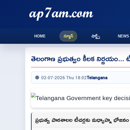
HOME
న్యూస్
షార్ట్స్
NEWS
తెలంగాణ ప్రభుత్వం కీలక నిర్ణయం...
02-07-2026 Thu 18:02
Telangana
ప్రభుత్వ పాఠశాలల టీచర్లకు మధ్యాహ్న భోజనం