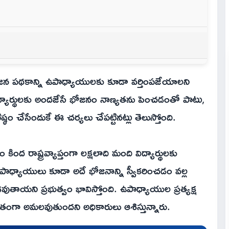
ోజన పథకాన్ని ఉపాధ్యాయులకు కూడా వర్తింపజేయాలని
విద్యార్థులకు అందజేసే భోజనం నాణ్యతను పెంచడంతో పాటు,
్ఠం చేసేందుకే ఈ చర్యలు చేపట్టినట్లు తెలుస్తోంది.
ద రాష్ట్రవ్యాప్తంగా లక్షలాది మంది విద్యార్థులకు
ఉపాధ్యాయులు కూడా అదే భోజనాన్ని స్వీకరించడం వల్ల
తాయని ప్రభుత్వం భావిస్తోంది. ఉపాధ్యాయుల ప్రత్యక్ష
ంగా అమలవుతుందని అధికారులు ఆశిస్తున్నారు.