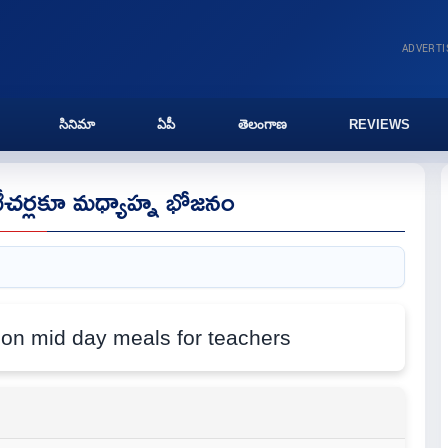
ADVERT
సినిమా
ఏపీ
తెలంగాణ
REVIEWS
 టీచర్లకూ మధ్యాహ్న భోజనం