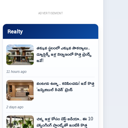
ADVERTISEMENT
Realty
తక్కువ స్థలంలో ఎక్కువ సౌకర్యాలు..
డ్యూప్లెక్స్ ఇళ్ల నిర్మాణంలో కొత్త ట్రెండ్స్
ఇవే!
11 hours ago
వంటగది ఉన్నా.. కనిపించదు! ఇదే కొత్త
'ఇన్విజిబుల్ కిచెన్' ట్రెండ్
2 days ago
చిన్న ఇళ్ల కోసం బెస్ట్ ఐడియా.. ఈ 10
హ్యాంగింగ్ ప్లాంట్స్‌తో ఇంటికి కొత్త