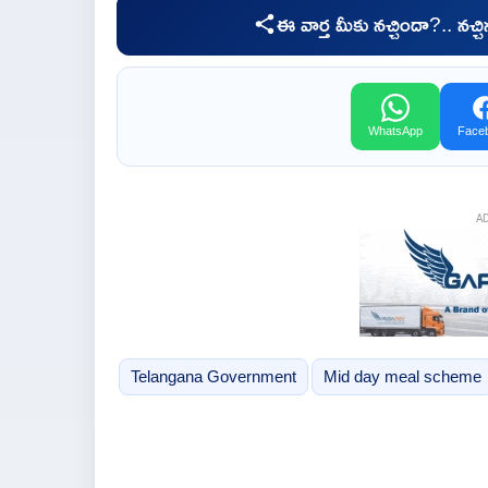
ఈ వార్త మీకు నచ్చిందా?.. నచ్
WhatsApp
Face
A
Telangana Government
Mid day meal scheme