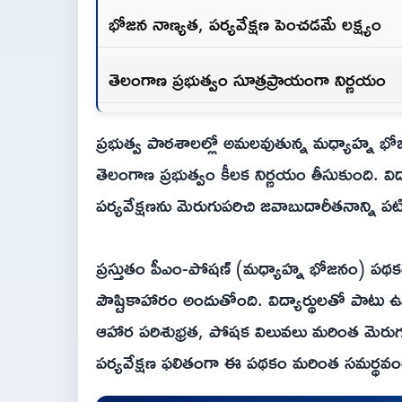
భోజన నాణ్యత, పర్యవేక్షణ పెంచడమే లక్ష్యం
తెలంగాణ ప్రభుత్వం సూత్రప్రాయంగా నిర్ణయం
ప్రభుత్వ పాఠశాలల్లో అమలవుతున్న మధ్యాహ్న భ
తెలంగాణ ప్రభుత్వం కీలక నిర్ణయం తీసుకుంది. 
పర్యవేక్షణను మెరుగుపరిచి జవాబుదారీతనాన్ని పటిష
ప్రస్తుతం పీఎం-పోషణ్ (మధ్యాహ్న భోజనం) పథకం కిం
పౌష్టికాహారం అందుతోంది. విద్యార్థులతో పాటు 
ఆహార పరిశుభ్రత, పోషక విలువలు మరింత మెరుగవు
పర్యవేక్షణ ఫలితంగా ఈ పథకం మరింత సమర్థవంత