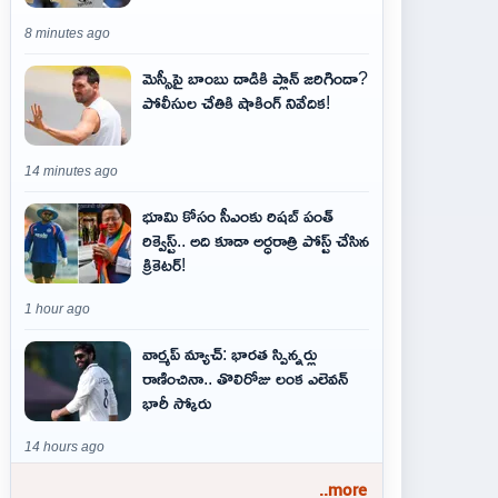
8 minutes ago
మెస్సీపై బాంబు దాడికి ప్లాన్‌ జరిగిందా?
పోలీసుల చేతికి షాకింగ్‌ నివేదిక!
14 minutes ago
భూమి కోసం సీఎంకు రిషబ్ పంత్
రిక్వెస్ట్‌.. అది కూడా అర్ధరాత్రి పోస్ట్ చేసిన
క్రికెట‌ర్‌!
1 hour ago
వార్మప్ మ్యాచ్: భారత స్పిన్నర్లు
రాణించినా.. తొలిరోజు లంక ఎలెవన్
భారీ స్కోరు
14 hours ago
..more