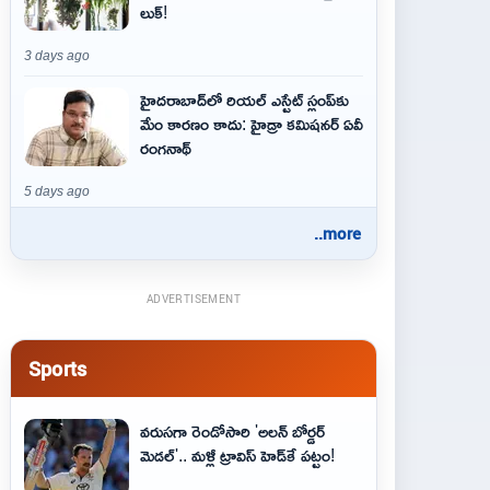
లుక్!
3 days ago
హైదరాబాద్‌లో రియల్ ఎస్టేట్ స్లంప్‌కు
మేం కారణం కాదు: హైడ్రా కమిషనర్ ఏవీ
రంగనాథ్
5 days ago
..more
ADVERTISEMENT
Sports
వరుసగా రెండోసారి 'అలన్ బోర్డర్
మెడల్'.. మళ్లీ ట్రావిస్ హెడ్‌కే పట్టం!