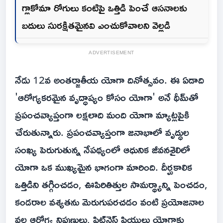
గ్లాకోమా రోగులు కంటిపై ఒత్తిడి పెంచే ఆసనాలకు
బదులు సురక్షితమైనవి ఎంచుకోవాల‌ని వెల్ల‌డి
ADVERTISEMENT
నేడు 12వ అంతర్జాతీయ యోగా దినోత్సవం. ఈ ఏడాది
'ఆరోగ్యకరమైన వృద్ధాప్యం కోసం యోగా' అనే థీమ్‌తో
ప్రపంచవ్యాప్తంగా లక్షలాది మంది యోగా మ్యాట్లపైకి
చేరుతున్నారు. ప్రపంచవ్యాప్తంగా జనాభాలో వృద్ధుల
సంఖ్య పెరుగుతున్న నేపథ్యంలో ఆధునిక జీవనశైలిలో
యోగా ఒక ముఖ్యమైన భాగంగా మారింది. దీర్ఘకాలిక
ఒత్తిడిని తగ్గించడం, ఊపిరితిత్తుల సామర్థ్యాన్ని పెంచడం,
కండరాల వశ్యతను మెరుగుపరచడం వంటి ప్రయోజనాల
వల్ల ఆరోగ్య నిపుణులు, ఫిట్‌నెస్ ప్రియులు యోగాకు