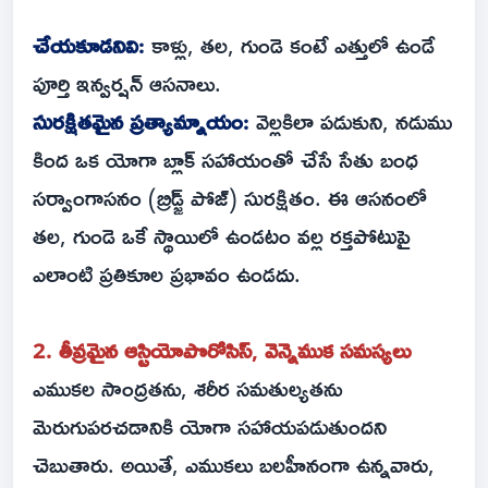
చేయకూడనివి:
కాళ్లు, తల, గుండె కంటే ఎత్తులో ఉండే
పూర్తి ఇన్వర్షన్ ఆసనాలు.
సురక్షితమైన ప్రత్యామ్నాయం:
వెల్లకిలా పడుకుని, నడుము
కింద ఒక యోగా బ్లాక్ సహాయంతో చేసే సేతు బంధ
సర్వాంగాసనం (బ్రిడ్జ్ పోజ్) సురక్షితం. ఈ ఆసనంలో
తల, గుండె ఒకే స్థాయిలో ఉండటం వల్ల రక్తపోటుపై
ఎలాంటి ప్రతికూల ప్రభావం ఉండదు.
2. తీవ్రమైన ఆస్టియోపొరోసిస్, వెన్నెముక సమస్యలు
ఎముకల సాంద్రతను, శరీర సమతుల్యతను
మెరుగుపరచడానికి యోగా సహాయపడుతుందని
చెబుతారు. అయితే, ఎముకలు బలహీనంగా ఉన్నవారు,