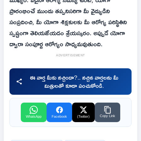
ప్రారంభించే ముందు తప్పనిసరిగా మీ వైద్యుడిని
సంప్రదించి, మీ యోగా శిక్షకులకు మీ ఆరోగ్య పరిస్థితిని
స్పష్టంగా తెలియజేయడం శ్రేయస్కరం. అప్పుడే యోగా
ద్వారా సంపూర్ణ ఆరోగ్యం సాధ్యమవుతుంది.
ADVERTISEMENT
ఈ వార్త మీకు నచ్చిందా?.. నచ్చిన వార్తలను మీ
మిత్రులతో కూడా పంచుకోండి.
Copy Link
WhatsApp
Facebook
(Twitter)