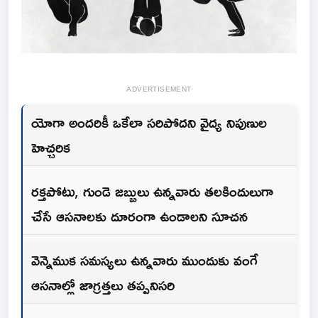
ADVERTISEMENT
యోగా అందరికీ ఒకేలా సరిపోదని వైద్య నిపుణుల
హెచ్చరిక
రక్తపోటు, గుండె జబ్బులు ఉన్నవారు తలకిందులుగా
చేసే ఆసనాలకు దూరంగా ఉండాల‌ని సూచ‌న‌
వెన్నెముక సమస్యలు ఉన్నవారు ముందుకు వంగే
ఆసనాల్లో జాగ్రత్తలు తప్పనిసరి