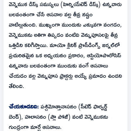
వెన్నెముక డిస్క్ సమస్యలు (హెర్నియేటెడ్ డిస్క్) ఉన్నవారు
బలవంతంగా చేసే ఆసనాల వల్ల తీవ్ర నష్టం
వాటిల్లుతుంది. ముఖ్యంగా ముందుకు ఎక్కువగా వంగడం,
వెన్నెముకను అతిగా తిప్పడం వంటివి వెన్నుపూసలపై తీవ్ర
ఒత్తిడిని కలిగిస్తాయి. మాయో క్లినిక్ ప్రొసీడింగ్స్ జర్నల్‌లో
ప్రచురితమైన ఒక అధ్యయనం ప్రకారం, ఆస్టియోపొరోసిస్
ఉన్నవారు బలవంతంగా ముందుకు వంగే ఆసనాలు
చేయడం వల్ల వెన్నుపూస ఫ్రాక్చర్లు అయ్యే ప్రమాదం ఉందని
తేలింది.
చేయకూడనివి:
పశ్చిమోత్తానాసనం (సీటెడ్ ఫార్వర్డ్
బెండ్), హలాసనం (ప్లౌ పోజ్) వంటి వెన్నెముకను
గుండ్రంగా మార్చే ఆసనాలు.