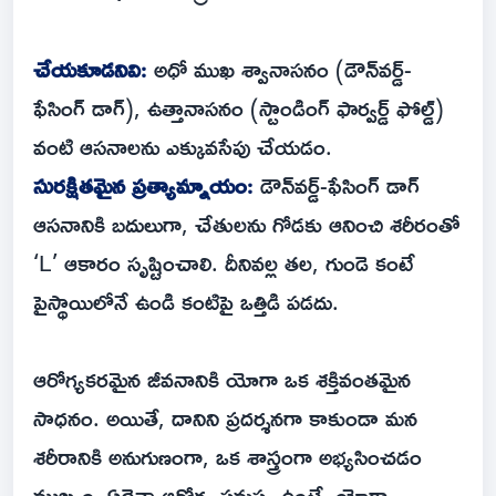
చేయకూడనివి:
అధో ముఖ శ్వానాసనం (డౌన్‌వర్డ్-
ఫేసింగ్ డాగ్), ఉత్తానాసనం (స్టాండింగ్ ఫార్వర్డ్ ఫోల్డ్)
వంటి ఆసనాలను ఎక్కువసేపు చేయడం.
సురక్షితమైన ప్రత్యామ్నాయం:
డౌన్‌వర్డ్-ఫేసింగ్ డాగ్
ఆసనానికి బదులుగా, చేతులను గోడకు ఆనించి శరీరంతో
‘L’ ఆకారం సృష్టించాలి. దీనివల్ల తల, గుండె కంటే
పైస్థాయిలోనే ఉండి కంటిపై ఒత్తిడి పడదు.
ఆరోగ్యకరమైన జీవనానికి యోగా ఒక శక్తివంతమైన
సాధనం. అయితే, దానిని ప్రదర్శనగా కాకుండా మన
శరీరానికి అనుగుణంగా, ఒక శాస్త్రంగా అభ్యసించడం
ముఖ్యం. ఏదైనా ఆరోగ్య సమస్య ఉంటే, యోగా