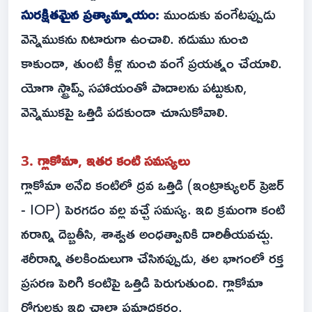
సురక్షితమైన ప్రత్యామ్నాయం:
ముందుకు వంగేటప్పుడు
వెన్నెముకను నిటారుగా ఉంచాలి. నడుము నుంచి
కాకుండా, తుంటి కీళ్ల నుంచి వంగే ప్రయత్నం చేయాలి.
యోగా స్ట్రాప్స్ సహాయంతో పాదాలను పట్టుకుని,
వెన్నెముకపై ఒత్తిడి పడకుండా చూసుకోవాలి.
3. గ్లాకోమా, ఇతర కంటి సమస్యలు
గ్లాకోమా అనేది కంటిలో ద్రవ ఒత్తిడి (ఇంట్రాక్యులర్ ప్రెజర్
- IOP) పెరగడం వల్ల వచ్చే సమస్య. ఇది క్రమంగా కంటి
నరాన్ని దెబ్బతీసి, శాశ్వత అంధత్వానికి దారితీయవచ్చు.
శరీరాన్ని తలకిందులుగా చేసినప్పుడు, తల భాగంలో రక్త
ప్రసరణ పెరిగి కంటిపై ఒత్తిడి పెరుగుతుంది. గ్లాకోమా
రోగులకు ఇది చాలా ప్రమాదకరం.