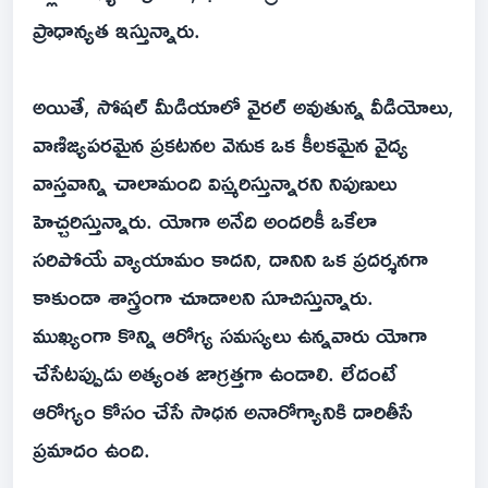
ప్రాధాన్యత ఇస్తున్నారు.
అయితే, సోషల్ మీడియాలో వైరల్ అవుతున్న వీడియోలు,
వాణిజ్యపరమైన ప్రకటనల వెనుక ఒక కీలకమైన వైద్య
వాస్తవాన్ని చాలామంది విస్మరిస్తున్నారని నిపుణులు
హెచ్చరిస్తున్నారు. యోగా అనేది అందరికీ ఒకేలా
సరిపోయే వ్యాయామం కాదని, దానిని ఒక ప్రదర్శనగా
కాకుండా శాస్త్రంగా చూడాలని సూచిస్తున్నారు.
ముఖ్యంగా కొన్ని ఆరోగ్య సమస్యలు ఉన్నవారు యోగా
చేసేటప్పుడు అత్యంత జాగ్రత్తగా ఉండాలి. లేదంటే
ఆరోగ్యం కోసం చేసే సాధన అనారోగ్యానికి దారితీసే
ప్రమాదం ఉంది.