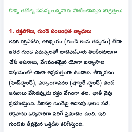
కొన్ని ఆరోగ్య సమస్యలున్నవారు పాటించాల్సిన జాగ్రత్తలు:
1. రక్తపోటు, గుండె సంబంధిత వ్యాధులు
అధిక రక్తపోటు, అరిథ్మియా (గుండె లయ తప్పడం) లేదా
ఇతర గుండె సమస్యలతో బాధపడేవారు తలకిందులుగా
చేసే ఆసనాలు, వేగవంతమైన యోగా విన్యాసాల
విషయంలో చాలా అప్రమత్తంగా ఉండాలి. శీర్షాసనం
(హెడ్‌స్టాండ్), సర్వాంగాసనం (షోల్డర్ స్టాండ్) వంటి
ఆసనాలు వేసినప్పుడు రక్తం వేగంగా తల, ఛాతీ వైపు
ప్రవహిస్తుంది. దీనివల్ల గుండెపై అదనపు భారం పడి,
రక్తపోటు ఒక్కసారిగా పెరిగే ప్రమాదం ఉంది. ఇది
గుండెకు తీవ్రమైన ఒత్తిడిని కలిగిస్తుంది.