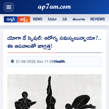
న్యూస్
షార్ట్స్
NEWS
సినిమా
ఏపీ
తెలంగాణ
REVIEWS
యోగా డే స్పెషల్: ఆరోగ్య సమస్యలున్నాయా?..
ఈ ఆసనాలతో జాగ్రత్త!
21-06-2026 Sun 11:08
Health