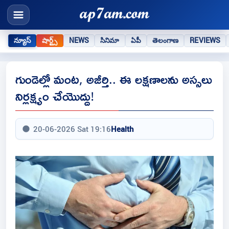
న్యూస్
షార్ట్స్
NEWS
సినిమా
ఏపీ
తెలంగాణ
REVIEWS
గుండెల్లో మంట, అజీర్తి.. ఈ లక్షణాలను అస్సలు
నిర్లక్ష్యం చేయొద్దు!
20-06-2026 Sat 19:16
Health