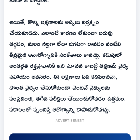
అయితే, కొన్ని లక్షణాలను అస్సలు నిర్లక్ష్యం
చేయకూడదు. ఎలాంటి కారణం లేకుండా బరువు
తగ్గడం, మలం నల్లగా లేదా జిగటగా రావడం వంటివి
తీవ్రమైన అనారోగ్యానికి సంకేతాలు కావచ్చు. కడుపులో
అంతర్గత రక్తస్రావానికి ఇది సూచన కాబట్టి తక్షణమే వైద్య
సహాయం అవసరం. ఈ లక్షణాలు ఏవి కనిపించినా,
సొంత వైద్యం చేసుకోకుండా వెంటనే వైద్యులను
సంప్రదించి, తగిన పరీక్షలు చేయించుకోవడం ఉత్తమం.
సకాలంలో స్పందిస్తే ఆరోగ్యాన్ని కాపాడుకోవచ్చు.
ADVERTISEMENT