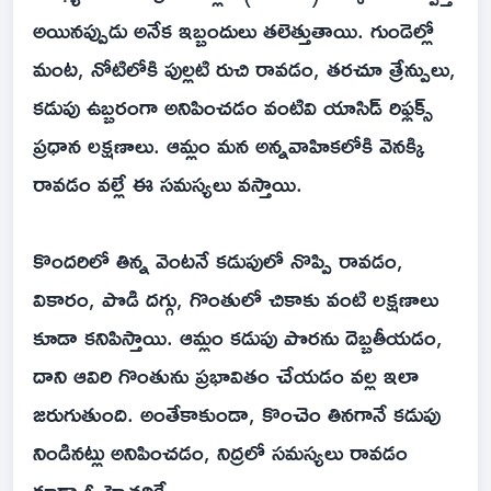
అయినప్పుడు అనేక ఇబ్బందులు తలెత్తుతాయి. గుండెల్లో
మంట, నోటిలోకి పుల్లటి రుచి రావడం, తరచూ త్రేన్పులు,
కడుపు ఉబ్బరంగా అనిపించడం వంటివి యాసిడ్ రిఫ్లక్స్
ప్రధాన లక్షణాలు. ఆమ్లం మన అన్నవాహికలోకి వెనక్కి
రావడం వల్లే ఈ సమస్యలు వస్తాయి.
కొందరిలో తిన్న వెంటనే కడుపులో నొప్పి రావడం,
వికారం, పొడి దగ్గు, గొంతులో చికాకు వంటి లక్షణాలు
కూడా కనిపిస్తాయి. ఆమ్లం కడుపు పొరను దెబ్బతీయడం,
దాని ఆవిరి గొంతును ప్రభావితం చేయడం వల్ల ఇలా
జరుగుతుంది. అంతేకాకుండా, కొంచెం తినగానే కడుపు
నిండినట్లు అనిపించడం, నిద్రలో సమస్యలు రావడం
కూడా ఓ హెచ్చరికే.