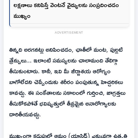
లక్షణాలు కనిపిస్తే వెంటనే వైద్యులను సంప్రదించడం
ముఖ్యం
ADVERTISEMENT
తిన్నది అరగనట్లు అనిపించడం, ఛాతీలో మంట, పుల్లటి
త్రేన్పులు... ఇలాంటి సమస్యలను చాలామంది తేలిగ్గా
తీసుకుంటారు. కానీ, ఇవి మీ జీర్ణాశయ ఆరోగ్యం
బాగోలేదని చెప్పేందుకు శరీరం పంపుతున్న హెచ్చరికలు
కావచ్చు. ఈ సంకేతాలను సకాలంలో గుర్తించి, జాగ్రత్తలు
తీసుకోకపోతే భవిష్యత్తులో తీవ్రమైన అనారోగ్యాలకు
దారితీయవచ్చు.
ముఖ్యంగా కడుపులో ఆమ్లం (యాసిడ్) ఎక్కువగా ఉత్పత్తి