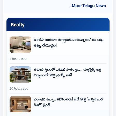
..More Telugu News
Realty
ఇంటిని అందంగా మార్చాలనుకుంటున్నారా? ఈ ఒక్క
తప్పు చేయొద్దట!
4 hours ago
తక్కువ స్థలంలో ఎక్కువ సౌకర్యాలు.. డ్యూప్లెక్స్ ఇళ్ల
నిర్మాణంలో కొత్త ట్రెండ్స్ ఇవే!
20 hours ago
వంటగది ఉన్నా.. కనిపించదు! ఇదే కొత్త 'ఇన్విజిబుల్
కిచెన్' ట్రెండ్