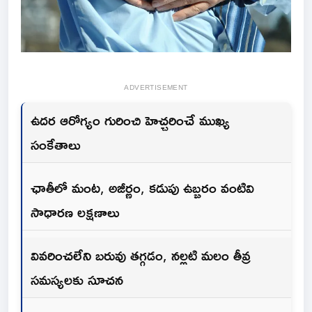
ADVERTISEMENT
ఉదర ఆరోగ్యం గురించి హెచ్చరించే ముఖ్య
సంకేతాలు
ఛాతీలో మంట, అజీర్ణం, కడుపు ఉబ్బరం వంటివి
సాధారణ లక్షణాలు
వివరించలేని బరువు తగ్గడం, నల్లటి మలం తీవ్ర
సమస్యలకు సూచన