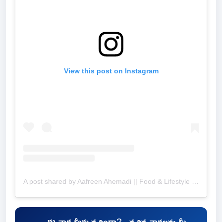
View this post on Instagram
A post shared by Aafreen Ahemadi || Food & Lifestyle blogger (@the_crazywomania)
ఈ వార్త మీకు నచ్చిందా?.. నచ్చిన వార్తలను మీ