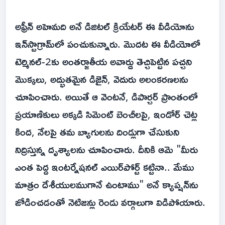
అఫ్రీన్ అహెమది అనే డిజిటల్ క్రియేటర్ ఈ వీడియోను
ఇన్‌స్టాగ్రామ్‌లో పంచుకున్నారు. మొదట ఈ వీడియోలో
టెర్మినల్-2కు అంతర్జాతీయ అవార్డు తెచ్చిపెట్టిన పచ్చని
మొక్కలు, అద్భుతమైన డిజైన్, వెదురు అలంకరణలను
చూపించారు. అయితే ఆ వెంటనే, డిపార్చర్ ప్రాంతంలో
ప్రయాణికులు అక్కడి సిమెంట్ బెంచీలపై, ఇండోర్ చెట్ల
కింద, నేలపై తమ బ్యాగులను దిండ్లుగా చేసుకుని
నిద్రిస్తున్న దృశ్యాలను చూపించారు. దీనికి ఆమె "మీరు
ఎంత పెద్ద ఇంటర్నేషనల్ ఎయిర్‌పోర్ట్ కట్టినా.. మేము
మాత్రం దేశీయులముగానే ఉంటాము" అనే క్యాప్షన్‌ను
జోడించడంతో నెటిజన్లు రెండు వర్గాలుగా విడిపోయారు.