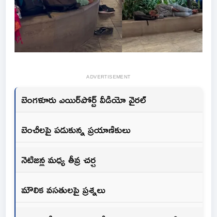
ADVERTISEMENT
బెంగళూరు ఎయిర్‌పోర్ట్ వీడియో వైరల్
బెంచీలపై పడుకున్న ప్రయాణికులు
నెటిజన్ల మధ్య తీవ్ర చర్చ
మౌలిక వసతులపై ప్రశ్నలు