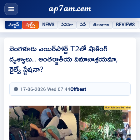
న్యూస్
షార్ట్స్
NEWS
సినిమా
ఏపీ
తెలంగాణ
REVIEWS
బెంగళూరు ఎయిర్‌పోర్ట్ T2లో షాకింగ్
దృశ్యాలు.. అంతర్జాతీయ విమానాశ్రయమా,
రైల్వే స్టేషనా?
17-06-2026 Wed 07:44
Offbeat