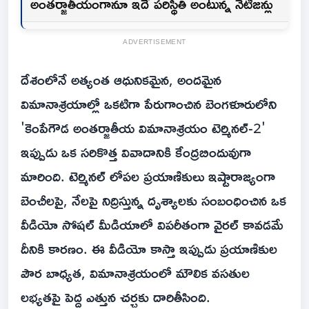
అంతర్జాతీయంగానూ ఇదే పరిస్థితి అంటున్న నెటిజన్లు
ADVERTISEMENT
దేశంలోనే అత్యంత ఆధునికమైన, అందమైన
విమానాశ్రయాల్లో ఒకటిగా పేరుగాంచిన బెంగళూరులోని
'కెంపేగౌడ అంతర్జాతీయ విమానాశ్రయం టెర్మినల్-2'
ఇప్పుడు ఒక సరికొత్త వివాదానికి కేంద్రబిందువుగా
మారింది. టెర్మినల్ లోపల ప్రయాణికులు ఇష్టారాజ్యంగా
బెంచీలపై, నేలపై నిద్రిస్తున్న దృశ్యాలకు సంబంధించిన ఒక
వీడియో సోషల్ మీడియాలో విపరీతంగా వైరల్ కావడమే
దీనికి కారణం. ఈ వీడియో కాస్తా ఇప్పుడు ప్రయాణికుల
పౌర బాధ్యత, విమానాశ్రయంలో మౌలిక వసతుల
లభ్యతపై పెద్ద ఎత్తున చర్చకు దారితీసింది.