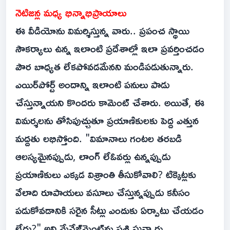
నెటిజన్ల మధ్య భిన్నాభిప్రాయాలు
ఈ వీడియోను విమర్శిస్తున్న వారు.. ప్రపంచ స్థాయి
సౌకర్యాలు ఉన్న ఇలాంటి ప్రదేశాల్లో ఇలా ప్రవర్తించడం
పౌర బాధ్యత లేకపోవడమేనని మండిపడుతున్నారు.
ఎయిర్‌పోర్ట్ అందాన్ని ఇలాంటి పనులు పాడు
చేస్తున్నాయని కొందరు కామెంట్ చేశారు. అయితే, ఈ
విమర్శలను తోసిపుచ్చుతూ ప్రయాణికులకు పెద్ద ఎత్తున
మద్దతు లభిస్తోంది. "విమానాలు గంటల తరబడి
ఆలస్యమైనప్పుడు, లాంగ్ లేఓవర్లు ఉన్నప్పుడు
ప్రయాణికులు ఎక్కడ విశ్రాంతి తీసుకోవాలి? టిక్కెట్లకు
వేలాది రూపాయలు వసూలు చేస్తున్నప్పుడు కనీసం
పడుకోవడానికి సరైన సీట్లు ఎందుకు ఏర్పాటు చేయడం
లేదు?" అని మేనేజ్‌మెంట్‌ను ప్రశ్నిస్తున్నారు.