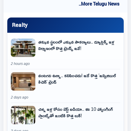
..More Telugu News
Realty
తక్కువ స్థలంలో ఎక్కువ సౌకర్యాలు.. డ్యూప్లెక్స్ ఇళ్ల
నిర్మాణంలో కొత్త ట్రెండ్స్ ఇవే!
2 hours ago
వంటగది ఉన్నా.. కనిపించదు! ఇదే కొత్త 'ఇన్విజిబుల్
కిచెన్' ట్రెండ్
2 days ago
చిన్న ఇళ్ల కోసం బెస్ట్ ఐడియా.. ఈ 10 హ్యాంగింగ్
ప్లాంట్స్‌తో ఇంటికి కొత్త లుక్!
3 days ago