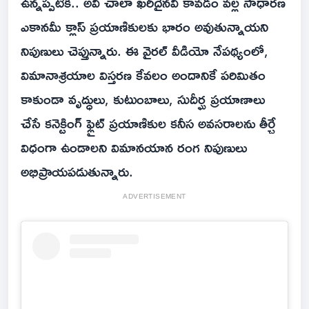
ఉన్నప్పటికీ.. అవి చాలా ఖరీదైనవి కావడం వల్ల సాధారణ
ఎకానమీ క్లాస్ ప్రయాణికులకు భారం అవుతున్నాయని
నిపుణులు చెప్తున్నారు. ఈ వైరల్ వీడియో నేపథ్యంలో,
విమానాశ్రయాల విస్తరణ కేవలం అందానికే పరిమితం
కాకుండా వృద్ధులు, కుటుంబాలు, సుదీర్ఘ ప్రయాణాలు
చేసే కనెక్టింగ్ ఫ్లైట్ ప్రయాణికుల కనీస అవసరాలను తీర్చే
విధంగా ఉండాలని విమానయాన రంగ నిపుణులు
అభిప్రాయపడుతున్నారు.
ADVERTISEMENT