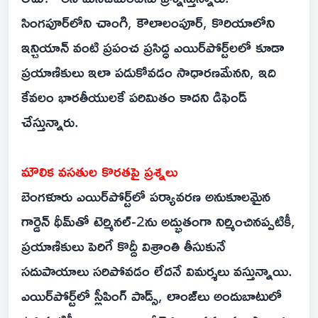
సింగపూర్‌లోని చాంగి, కౌలాలంపూర్, కొరియాలోని
ఇన్చియాన్ వంటి ప్రపంచ ప్రసిద్ధ ఎయిర్‌పోర్ట్‌లలో కూడా
ప్రయాణికులు ఇలా పడుకోవడం సాధారణమేనని, ఇది
కేవలం భారతీయులకే పరిమితం కాదని డిఫెండ్
చేస్తున్నారు.
మౌలిక వసతుల కొరతపై ప్రశ్నలు
బెంగళూరు ఎయిర్‌పోర్ట్‌లో పర్యావరణ అనుకూలమైన
గార్డెన్ థీమ్‌తో టెర్మినల్-2ను అద్భుతంగా నిర్మించినప్పటికీ,
ప్రయాణికులు పెరిగే కొద్దీ విశ్రాంతి తీసుకునే
సదుపాయాలు సరిపోవడం లేదనే విమర్శలు వస్తున్నాయి.
ఎయిర్‌పోర్ట్‌లో స్లీపింగ్ పాడ్స్, లాంజ్‌లు అందుబాటులో