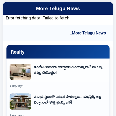
More Telugu News
Error fetching data: Failed to fetch
..More Telugu News
Realty
ఇంటిని అందంగా మార్చాలనుకుంటున్నారా? ఈ ఒక్క
తప్పు చేయొద్దట!
1 day ago
తక్కువ స్థలంలో ఎక్కువ సౌకర్యాలు.. డ్యూప్లెక్స్ ఇళ్ల
నిర్మాణంలో కొత్త ట్రెండ్స్ ఇవే!
1 day ago