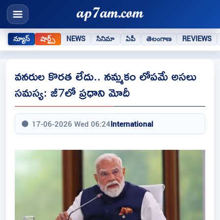
న్యూస్
షార్ట్స్
NEWS
సినిమా
ఏపీ
తెలంగాణ
REVIEWS
వనరుల కొరత లేదు.. నమ్మకం లోపమే అసలు
సమస్య: జీ7లో ప్రధాని మోదీ
17-06-2026 Wed 06:24
International