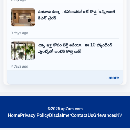
వంటగది ఉన్నా.. కనిపించదు! ఇదే కొత్త 'ఇన్విజిబుల్
కిచెన్' ట్రెండ్
3 days ago
చిన్న ఇళ్ల కోసం బెస్ట్ ఐడియా.. ఈ 10 హ్యాంగింగ్
ప్లాంట్స్‌తో ఇంటికి కొత్త లుక్!
4 days ago
..more
©2026 ap7am.com
Home
Privacy Policy
Disclaimer
ContactUs
Grievances
NV