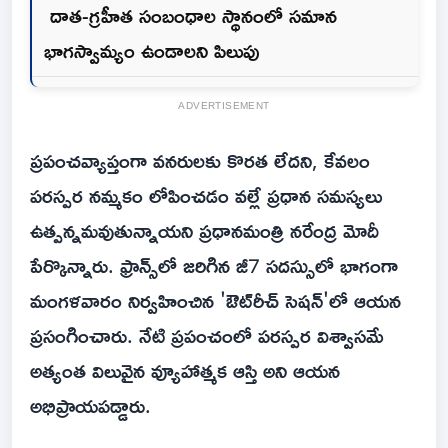
దాత-గ్రహీత సంబంధాల స్థానంలో సమాన
భాగస్వామ్యం ఉండాలని పిలుపు
ADVERTISEMENT
ప్రపంచవ్యాప్తంగా వనరులకు కొరత లేదని, కేవలం
పరస్పర నమ్మకం లోపించడం వల్లే ప్రధాన సమస్యలు
ఉత్పన్నమవుతున్నాయని ప్రధానమంత్రి నరేంద్ర మోదీ
పేర్కొన్నారు. ఫ్రాన్స్‌లో జరిగిన జీ7 సదస్సులో భాగంగా
మంగళవారం నిర్వహించిన 'ఔట్‌రీచ్ సెషన్'లో ఆయన
ప్రసంగించారు. నేటి ప్రపంచంలో పరస్పర విశ్వాసమే
అత్యంత విలువైన వ్యూహాత్మక ఆస్తి అని ఆయన
అభిప్రాయపడ్డారు.