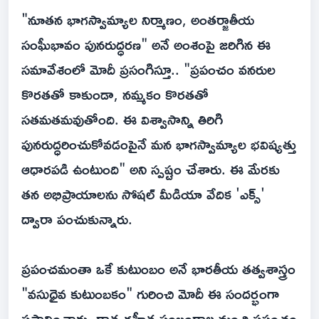
"నూతన భాగస్వామ్యాల నిర్మాణం, అంతర్జాతీయ
సంఘీభావం పునరుద్ధరణ" అనే అంశంపై జరిగిన ఈ
సమావేశంలో మోదీ ప్రసంగిస్తూ.. "ప్రపంచం వనరుల
కొరతతో కాకుండా, నమ్మకం కొరతతో
సతమతమవుతోంది. ఈ విశ్వాసాన్ని తిరిగి
పునరుద్ధరించుకోవడంపైనే మన భాగస్వామ్యాల భవిష్యత్తు
ఆధారపడి ఉంటుంది" అని స్పష్టం చేశారు. ఈ మేరకు
తన అభిప్రాయాలను సోషల్ మీడియా వేదిక 'ఎక్స్'
ద్వారా పంచుకున్నారు.
ప్రపంచమంతా ఒకే కుటుంబం అనే భారతీయ తత్వశాస్త్రం
"వసుధైవ కుటుంబకం" గురించి మోదీ ఈ సందర్భంగా
ప్రస్తావించారు. దాత-గ్రహీత సంబంధాల నుంచి ప్రపంచం