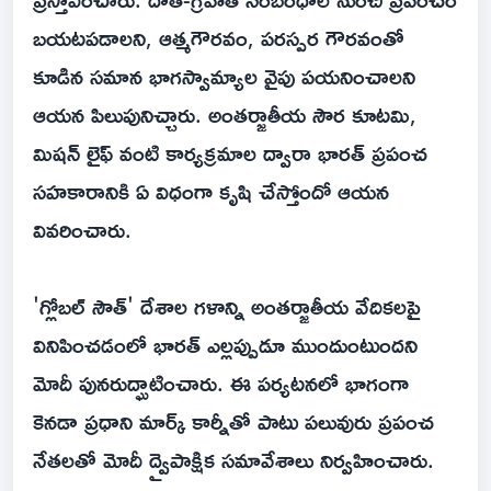
బయటపడాలని, ఆత్మగౌరవం, పరస్పర గౌరవంతో
కూడిన సమాన భాగస్వామ్యాల వైపు పయనించాలని
ఆయన పిలుపునిచ్చారు. అంతర్జాతీయ సౌర కూటమి,
మిషన్ లైఫ్ వంటి కార్యక్రమాల ద్వారా భారత్ ప్రపంచ
సహకారానికి ఏ విధంగా కృషి చేస్తోందో ఆయన
వివరించారు.
'గ్లోబల్ సౌత్' దేశాల గళాన్ని అంతర్జాతీయ వేదికలపై
వినిపించడంలో భారత్ ఎల్లప్పుడూ ముందుంటుందని
మోదీ పునరుద్ఘాటించారు. ఈ పర్యటనలో భాగంగా
కెనడా ప్రధాని మార్క్ కార్నీతో పాటు పలువురు ప్రపంచ
నేతలతో మోదీ ద్వైపాక్షిక సమావేశాలు నిర్వహించారు.