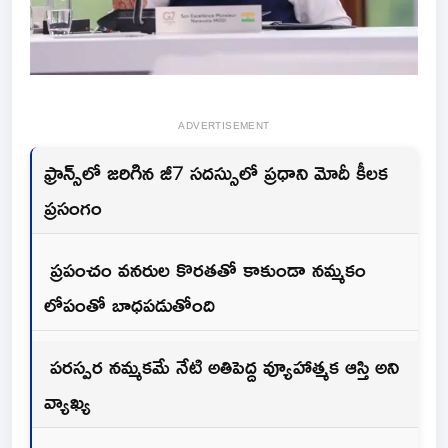
ADVERTISEMENT
ఫ్రాన్స్‌లో జరిగిన జీ7 సదస్సులో ప్రధాని మోదీ కీలక
ప్రసంగం
ప్రపంచం వనరుల కొరతతో కాకుండా నమ్మకం
లోపంతో బాధపడుతోంది
పరస్పర నమ్మకమే నేటి అతిపెద్ద వ్యూహాత్మక ఆస్తి అని
వ్యాఖ్య