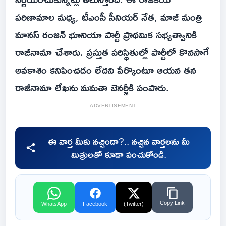
పరిణామాల మధ్య, టీఎంసీ సీనియర్ నేత, మాజీ మంత్రి
మానస్ రంజన్ భూనియా పార్టీ ప్రాథమిక సభ్యత్వానికి
రాజీనామా చేశారు. ప్రస్తుత పరిస్థితుల్లో పార్టీలో కొనసాగే
అవకాశం కనిపించడం లేదని పేర్కొంటూ ఆయన తన
రాజీనామా లేఖను మమతా బెనర్జీకి పంపారు.
ADVERTISEMENT
ఈ వార్త మీకు నచ్చిందా?.. నచ్చిన వార్తలను మీ
మిత్రులతో కూడా పంచుకోండి.
Copy Link
WhatsApp
Facebook
(Twitter)