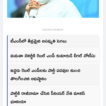
ADVERTISEMENT
టీఎంసీలో తీవ్రమైన అసమ్మతి సెగలు
మమతా బెనర్జీకి రెబల్ ఎంపీ కుమారుడి లీగల్ నోటీసు
ఇద్దరు రెబల్ ఎంపీలను పార్టీ పదవుల నుంచి
తొలగించిన అధిష్ఠానం
పార్టీకి రాజీనామా చేసిన సీనియర్ నేత మానస్
భూనియా