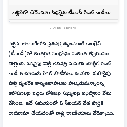
ఎన్డీఏలో చేరేందుకు సిద్ధమైన టీఎంసీ రెబల్ ఎంపీలు
ADVERTISEMENT
పశ్చిమ బెంగాల్‌లోని ప్రతిపక్ష తృణమూల్ కాంగ్రెస్
(టీఎంసీ)లో అంతర్గత సంక్షోభం మరింత తీవ్రరూపం
దాల్చింది. ఒకవైపు పార్టీ అధినేత్రి మమతా బెనర్జీకే రెబల్
ఎంపీ కుమారుడు లీగల్ నోటీసులు పంపగా, మరోవైపు
పార్టీ వ్యతిరేక కార్యకలాపాలకు పాల్పడుతున్నారన్న
ఆరోపణలపై ఇద్దరు లోక్‌సభ సభ్యులపై అధిష్ఠానం వేటు
వేసింది. ఇదే సమయంలో ఓ సీనియర్ నేత పార్టీకి
రాజీనామా చేయడంతో రాష్ట్ర రాజకీయాలు వేడెక్కాయి.