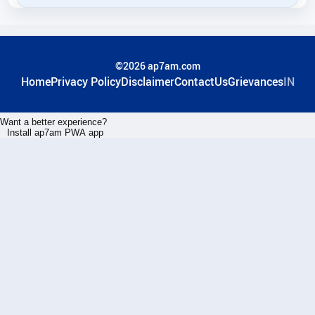
©2026 ap7am.com
Home
Privacy Policy
Disclaimer
ContactUs
Grievances
IN
Want a better experience?
Install ap7am PWA app