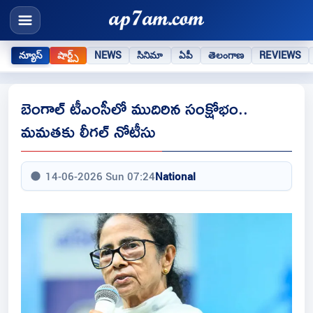
న్యూస్
షార్ట్స్
NEWS
సినిమా
ఏపీ
తెలంగాణ
REVIEWS
బెంగాల్ టీఎంసీలో ముదిరిన సంక్షోభం..
మమతకు లీగల్ నోటీసు
14-06-2026 Sun 07:24
National