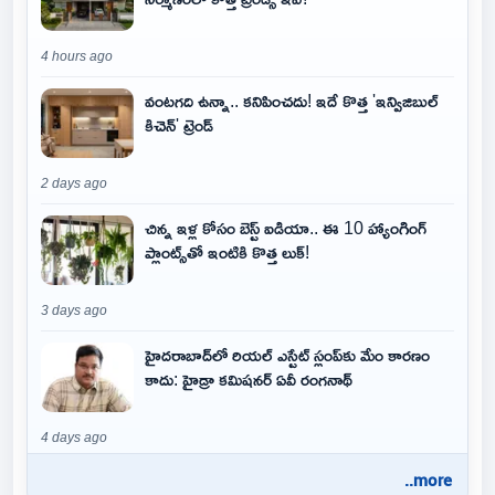
4 hours ago
వంటగది ఉన్నా.. కనిపించదు! ఇదే కొత్త 'ఇన్విజిబుల్
కిచెన్' ట్రెండ్
2 days ago
చిన్న ఇళ్ల కోసం బెస్ట్ ఐడియా.. ఈ 10 హ్యాంగింగ్
ప్లాంట్స్‌తో ఇంటికి కొత్త లుక్!
3 days ago
హైదరాబాద్‌లో రియల్ ఎస్టేట్ స్లంప్‌కు మేం కారణం
కాదు: హైడ్రా కమిషనర్ ఏవీ రంగనాథ్
4 days ago
..more