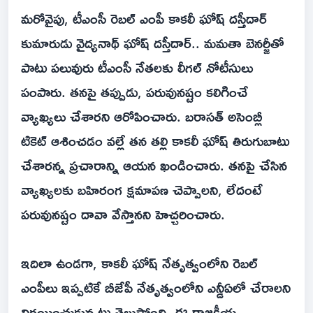
మరోవైపు, టీఎంసీ రెబల్ ఎంపీ కాకలీ ఘోష్ దస్తీదార్
కుమారుడు వైద్యనాథ్ ఘోష్ దస్తీదార్.. మమతా బెనర్జీతో
పాటు పలువురు టీఎంసీ నేతలకు లీగల్ నోటీసులు
పంపారు. తనపై తప్పుడు, పరువునష్టం కలిగించే
వ్యాఖ్యలు చేశారని ఆరోపించారు. బరాసత్ అసెంబ్లీ
టికెట్ ఆశించడం వల్లే తన తల్లి కాకలీ ఘోష్ తిరుగుబాటు
చేశారన్న ప్రచారాన్ని ఆయన ఖండించారు. తనపై చేసిన
వ్యాఖ్యలకు బహిరంగ క్షమాపణ చెప్పాలని, లేదంటే
పరువునష్టం దావా వేస్తానని హెచ్చరించారు.
ఇదిలా ఉండగా, కాకలీ ఘోష్ నేతృత్వంలోని రెబల్
ఎంపీలు ఇప్పటికే బీజేపీ నేతృత్వంలోని ఎన్డీఏలో చేరాలని
నిర్ణయించుకున్నట్లు తెలుస్తోంది. ఈ రాజకీయ