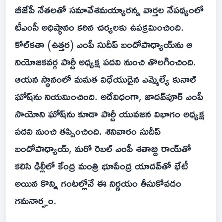
బీజేపీ నేతలతో సమావేశమయ్యారన్న వార్తల నేపథ్యంలో
టీఎంసీ అధిష్ఠానం కఠిన చర్యలకు ఉపక్రమించింది.
కోల్‌కతా (ఉత్తర) ఎంపీ సుదీప్ బందోపాధ్యాయ్‌ను ఆ
నియోజకవర్గ పార్టీ అధ్యక్ష పదవి నుంచి తొలగించింది.
ఆయన స్థానంలో మమత విధేయుడైన ఎమ్మెల్యే కునాల్
ఘోష్‌ను నియమించింది. అదేవిధంగా, జాదవ్‌పూర్ ఎంపీ
సాయోని ఘోష్‌ను కూడా పార్టీ యువజన విభాగం అధ్యక్ష
పదవి నుంచి తప్పించింది. శనివారం సుదీప్
బందోపాధ్యాయ్, మరో రెబల్ ఎంపీ శతాబ్ది రాయ్‌తో
కలిసి ఢిల్లీలో కేంద్ర మంత్రి భూపేంద్ర యాదవ్‌తో భేటీ
అయిన కొన్ని గంటల్లోనే ఈ నిర్ణయం తీసుకోవడం
గమనార్హం.