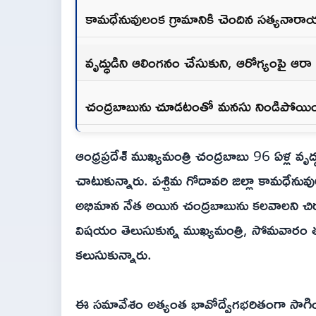
కామధేనువులంక గ్రామానికి చెందిన సత్యనా
వృద్ధుడిని ఆలింగనం చేసుకుని, ఆరోగ్యంపై ఆరా 
చంద్రబాబును చూడటంతో మనసు నిండిపోయి
ఆంధ్రప్రదేశ్ ముఖ్యమంత్రి చంద్రబాబు 96 ఏళ్ల వృద్
చాటుకున్నారు. పశ్చిమ గోదావరి జిల్లా కామధేను
అభిమాన నేత అయిన చంద్రబాబును కలవాలని చిరక
విషయం తెలుసుకున్న ముఖ్యమంత్రి, సోమవారం తన
కలుసుకున్నారు.
ఈ సమావేశం అత్యంత భావోద్వేగభరితంగా సాగి