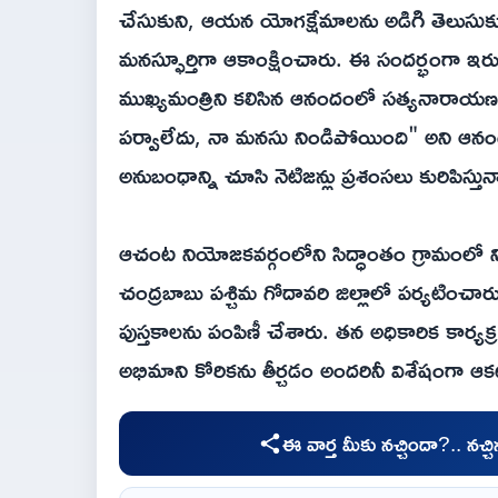
చేసుకుని, ఆయన యోగక్షేమాలను అడిగి తెలుసుకు
మనస్ఫూర్తిగా ఆకాంక్షించారు. ఈ సందర్భంగా ఇర
ముఖ్యమంత్రిని కలిసిన ఆనందంలో సత్యనారాయణ
పర్వాలేదు, నా మనసు నిండిపోయింది" అని ఆనంద
అనుబంధాన్ని చూసి నెటిజన్లు ప్రశంసలు కురిపిస్తున్
ఆచంట నియోజకవర్గంలోని సిద్ధాంతం గ్రామంలో న
చంద్రబాబు పశ్చిమ గోదావరి జిల్లాలో పర్యటించా
పుస్తకాలను పంపిణీ చేశారు. తన అధికారిక కార
అభిమాని కోరికను తీర్చడం అందరినీ విశేషంగా ఆకట్
ఈ వార్త మీకు నచ్చిందా?.. నచ్