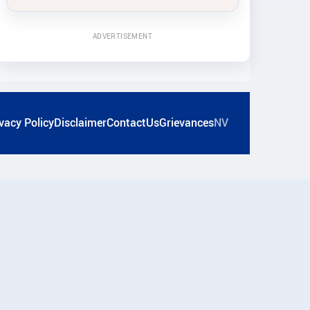
ADVERTISEMENT
vacy Policy
Disclaimer
ContactUs
Grievances
NV