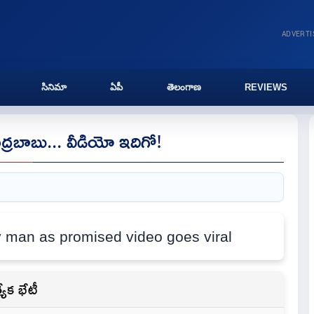
ADVERT
సినిమా
ఏపీ
తెలంగాణ
REVIEWS
ంద్రబాబు... వీడియో ఇదిగో!
యేక భేటీ