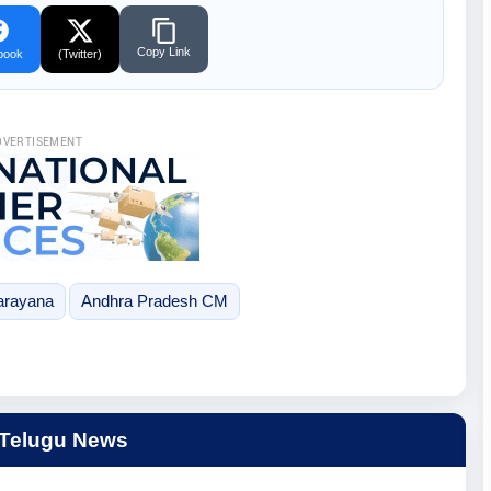
Copy Link
book
(Twitter)
DVERTISEMENT
arayana
Andhra Pradesh CM
 Telugu News