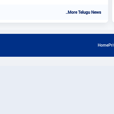
..More Telugu News
Home
Pri