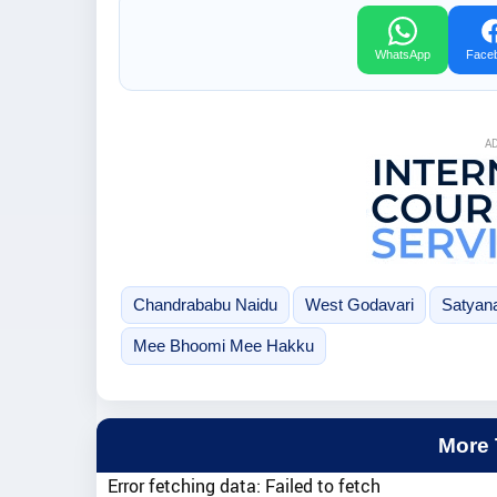
WhatsApp
Face
A
Chandrababu Naidu
West Godavari
Satyan
Mee Bhoomi Mee Hakku
More
Error fetching data: Failed to fetch