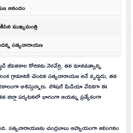
రాయణ ఆనందం
తీసిన ముఖ్యమంత్రి
ందన్న సత్యనారాయణ
ధుడి జీవితకాల కోరికను నెరవేర్చి, తన మానవత్వాన్ని
వులంక గ్రామానికి చెందిన సత్యనారాయణ అనే వృద్ధుడు, తన
ాలంగా ఆశిస్తున్నారు. సోషల్ మీడియా వేదికగా ఈ
 జిల్లా పర్యటనలో భాగంగా ఆయన్ను ప్రత్యేకంగా
ంది. సత్యనారాయణను చంద్రబాబు ఆప్యాయంగా ఆలింగనం