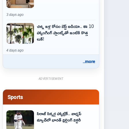
3 days ago
చిన్న ఇళ్ల కోసం బెస్ట్ ఐడియా.. ఈ 10
హ్యాంగింగ్ ప్లాంట్స్‌తో ఇంటికి కొత్త
లుక్!
4 days ago
..more
ADVERTISEMENT
Sports
సిరాజ్ సిక్సర్ల హ్యాట్రిక్.. వార్మప్
మ్యాచ్‌లో భారత్ థ్రిల్లింగ్ విక్టరీ