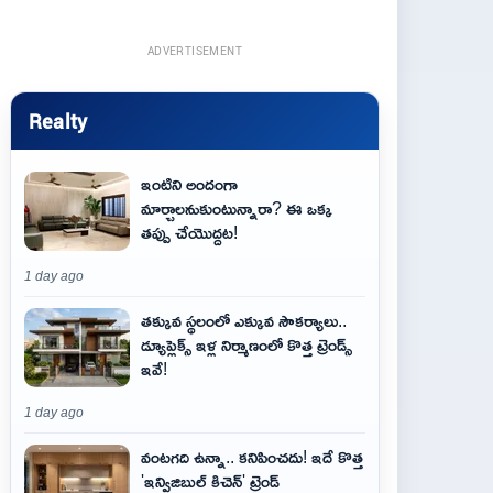
ADVERTISEMENT
Realty
ఇంటిని అందంగా
మార్చాలనుకుంటున్నారా? ఈ ఒక్క
తప్పు చేయొద్దట!
1 day ago
తక్కువ స్థలంలో ఎక్కువ సౌకర్యాలు..
డ్యూప్లెక్స్ ఇళ్ల నిర్మాణంలో కొత్త ట్రెండ్స్
ఇవే!
1 day ago
వంటగది ఉన్నా.. కనిపించదు! ఇదే కొత్త
'ఇన్విజిబుల్ కిచెన్' ట్రెండ్