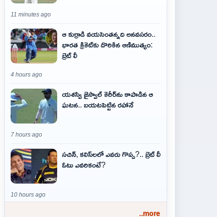
11 minutes ago
ఆ కుర్రాడి వయసెంతన్నది అనవసరం..
భారత క్రికెట్‌కు దొరికిన ఆణిముత్యం:
బ్రెట్ లీ
4 hours ago
యశస్వి జైస్వాల్ కెరీర్‌ను కాపాడిన ఆ
ఘటన.. బయటపెట్టిన రహానే
7 hours ago
సచిన్, కలిస్‌లలో ఎవరు గొప్ప?.. బ్రెట్ లీ
ఓటు ఎవరికంటే?
10 hours ago
..more