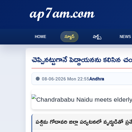
HOME
న్యూస్
షార్ట్స్
NEWS
చెప్పినట్టుగానే పెద్దాయనను కలిసిన చ
08-06-2026 Mon 22:55
Andhra
పశ్చిమ గోదావరి జిల్లా పర్యటనలో వృద్ధుడితో ప్రత్