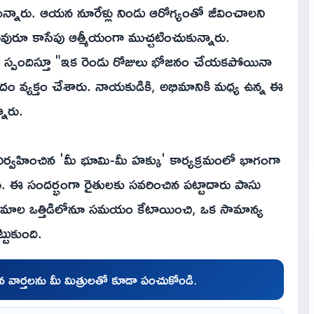
న్నారు. ఆయన నూరేళ్లు నిండు ఆరోగ్యంతో జీవించాలని
ువురూ కాసేపు ఆత్మీయంగా ముచ్చటించుకున్నారు.
 స్పందిస్తూ "ఇక రెండు రోజులు భోజనం చేయకపోయినా
ం వ్యక్తం చేశారు. నాయకుడికి, అభిమానికి మధ్య ఉన్న ఈ
నారు.
ిర్వహించిన 'మీ భూమి-మీ హక్కు' కార్యక్రమంలో భాగంగా
రు. ఈ సందర్భంగా రైతులకు సవరించిన పట్టాదారు పాసు
్యక్రమాల ఒత్తిడిలోనూ సమయం కేటాయించి, ఒక సామాన్య
టుకుంది.
చిన వార్తలను మీ మిత్రులతో కూడా పంచుకోండి.