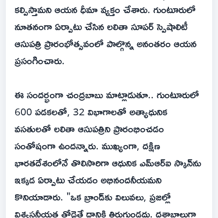
కల్పిస్తామని ఆయన ధీమా వ్యక్తం చేశారు. గుంటూరులో
నూతనంగా ఏర్పాటు చేసిన లలితా సూపర్ స్పెషాలిటీ
ఆసుపత్రి ప్రారంభోత్సవంలో పాల్గొన్న అనంతరం ఆయన
ప్రసంగించారు.
ఈ సందర్భంగా చంద్రబాబు మాట్లాడుతూ.. గుంటూరులో
600 పడకలతో, 32 విభాగాలతో అత్యాధునిక
వసతులతో లలితా ఆసుపత్రిని ప్రారంభించడం
సంతోషంగా ఉందన్నారు. ముఖ్యంగా, దక్షిణ
భారతదేశంలోనే తొలిసారిగా ఆధునిక ఎమ్ఆర్ఐ స్కాన్‌ను
ఇక్కడ ఏర్పాటు చేయడం అభినందనీయమని
కొనియాడారు. "ఒక బ్రాండ్‌కు విలువలు, ప్రజల్లో
విశ్వసనీయత తోడైతే దానికి తిరుగుండదు. దశాబ్దాలుగా