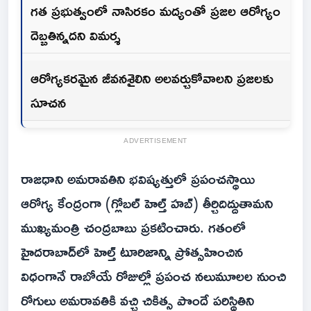
గత ప్రభుత్వంలో నాసిరకం మద్యంతో ప్రజల ఆరోగ్యం
దెబ్బతిన్నదని విమర్శ
ఆరోగ్యకరమైన జీవనశైలిని అలవర్చుకోవాలని ప్రజలకు
సూచన
ADVERTISEMENT
రాజధాని అమరావతిని భవిష్యత్తులో ప్రపంచస్థాయి
ఆరోగ్య కేంద్రంగా (గ్లోబల్ హెల్త్ హబ్) తీర్చిదిద్దుతామని
ముఖ్యమంత్రి చంద్రబాబు ప్రకటించారు. గతంలో
హైదరాబాద్‌లో హెల్త్ టూరిజాన్ని ప్రోత్సహించిన
విధంగానే రాబోయే రోజుల్లో ప్రపంచ నలుమూలల నుంచి
రోగులు అమరావతికి వచ్చి చికిత్స పొందే పరిస్థితిని