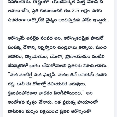
వివరించారు. రాష్ట్రంలో 'యూనివర్సల్ హెల్త్ పాలసీ'ని
అమలు చేసి, ప్రతి కుటుంబానికి రూ.2.5 లక్షల వరకు
ఉచితంగా కార్పొరేట్ వైద్యం అందిస్తామని హామీ ఇచ్చారు.
ఆరోగ్యమే అసలైన సంపద అని, ఆరోగ్యకరమైన పౌరులే
సంపన్న దేశాన్ని నిర్మిస్తారని చంద్రబాబు అన్నారు. మంచి
ఆహారం, వ్యాయామం, యోగా, ప్రాణాయామం వంటివి
జీవనశైలిలో భాగం చేసుకోవాలని ప్రజలకు సూచించారు.
"మన వంటిల్లే మన ఫార్మసీ. మనం తినే ఆహారమే మనకు
రక్ష. కానీ ఈ రోజుల్లో రసాయనిక ఎరువులు,
క్రిమిసంహారకాల వాడకం పెరిగిపోయింది," అని
ఆందోళన వ్యక్తం చేశారు. గత ప్రభుత్వ హయాంలో
నాసిరకం మద్యం విక్రయించి ప్రజల ఆరోగ్యంతో