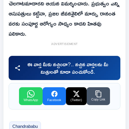
చెలగాటమాడారని ఆయన విమర్శించారు. ప్రభుత్వం ఎన్ని
ఆసుపత్రులు కట్టినా, ప్రజల జీవనశైలిలో మార్పు రానంత
వరకు సంపూర్ణ ఆరోగ్యం సాధ్యం కాదని హితవు
పలికారు.
ADVERTISEMENT
ఈ వార్త మీకు నచ్చిందా?.. నచ్చిన వార్తలను మీ
మిత్రులతో కూడా పంచుకోండి.
Copy Link
WhatsApp
Facebook
(Twitter)
Chandrababu