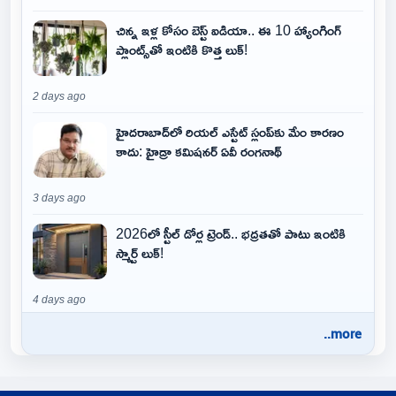
చిన్న ఇళ్ల కోసం బెస్ట్ ఐడియా.. ఈ 10 హ్యాంగింగ్
ప్లాంట్స్‌తో ఇంటికి కొత్త లుక్!
2 days ago
హైదరాబాద్‌లో రియల్ ఎస్టేట్ స్లంప్‌కు మేం కారణం
కాదు: హైడ్రా కమిషనర్ ఏవీ రంగనాథ్
3 days ago
2026లో స్టీల్ డోర్ల ట్రెండ్.. భద్రతతో పాటు ఇంటికి
స్మార్ట్ లుక్!
4 days ago
..more