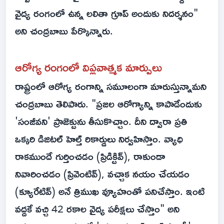
వైద్య రంగంలో ఉన్న లలితా గ్రూప్ అందుకు నిదర్శనం"
అని చంద్రబాబు పేర్కొన్నారు.
ఆరోగ్య రంగంలో విప్లవాత్మక మార్పులు
రాష్ట్రంలో ఆరోగ్య రంగాన్ని సమూలంగా మారుస్తున్నామని
చంద్రబాబు తెలిపారు. "ప్రజల ఆరోగ్యాన్ని కాపాడేందుకు
'సంజీవని' ప్రాజెక్టును తీసుకొచ్చాం. దీని ద్వారా ప్రతి
ఒక్కరి డిజిటల్ హెల్త్ రికార్డులు నిర్వహిస్తాం. వ్యాధి
రాకముందే గుర్తించడం (ప్రిడిక్టివ్), రాకుండా
నివారించడం (ప్రివెంటివ్), వచ్చాక నయం చేయడం
(క్యూరేటివ్) అనే త్రిముఖ వ్యూహంతో పనిచేస్తాం. ఇంటి
వద్దకే వచ్చి 42 రకాల వైద్య పరీక్షలు చేస్తాం" అని