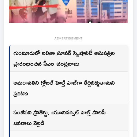
ADVERTISEMENT
గుంటూరులో లలితా సూపర్ స్పెషాలిటీ ఆసుపత్రిని
ప్రారంభించిన సీఎం చంద్రబాబు
అమరావతిని గ్లోబల్ హెల్త్ హబ్‌గా తీర్చిదిద్దుతామని
ప్రకటన
సంజీవని ప్రాజెక్టు, యూనివర్సల్ హెల్త్ పాలసీ
వివరాలు వెల్లడి