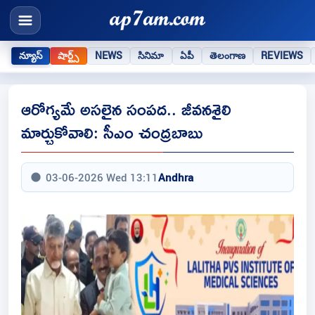
న్యూస్
షార్ట్స్
NEWS
సినిమా
ఏపీ
తెలంగాణ
REVIEWS
ఆరోగ్యమే అసలైన సంపద.. జీవనశైలి
మార్చుకోవాలి: సీఎం చంద్రబాబు
03-06-2026 Wed 13:11
Andhra