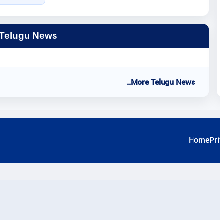
 Telugu News
..More Telugu News
Home
Pri