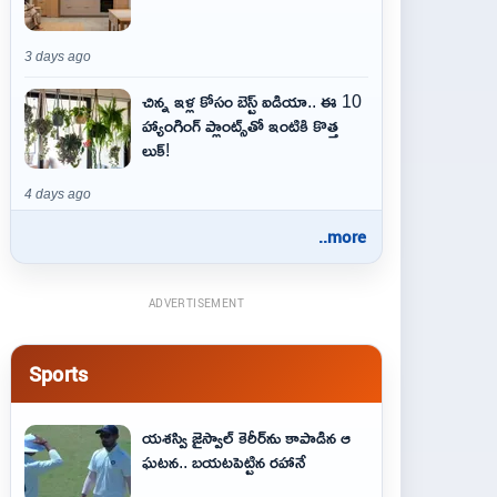
3 days ago
చిన్న ఇళ్ల కోసం బెస్ట్ ఐడియా.. ఈ 10
హ్యాంగింగ్ ప్లాంట్స్‌తో ఇంటికి కొత్త
లుక్!
4 days ago
..more
ADVERTISEMENT
Sports
యశస్వి జైస్వాల్ కెరీర్‌ను కాపాడిన ఆ
ఘటన.. బయటపెట్టిన రహానే