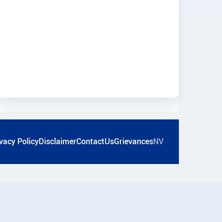
vacy Policy
Disclaimer
ContactUs
Grievances
NV