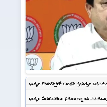
ధాన్యం కొనుగోళ్లలో కాంగ్రెస్ ప్రభుత్వం వి
ధాన్యం పేరుకుపోయి రైతులు ఇబ్బంది పడుతున్