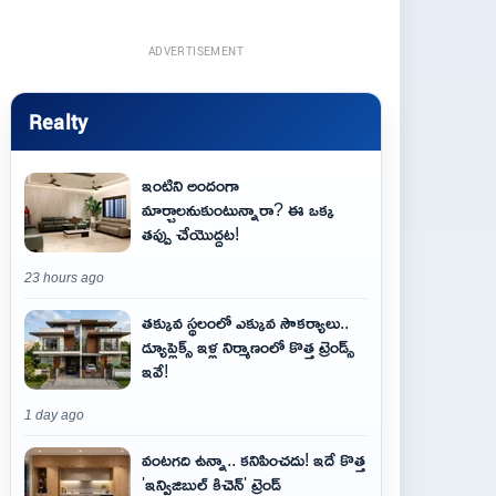
ADVERTISEMENT
Realty
ఇంటిని అందంగా
మార్చాలనుకుంటున్నారా? ఈ ఒక్క
తప్పు చేయొద్దట!
23 hours ago
తక్కువ స్థలంలో ఎక్కువ సౌకర్యాలు..
డ్యూప్లెక్స్ ఇళ్ల నిర్మాణంలో కొత్త ట్రెండ్స్
ఇవే!
1 day ago
వంటగది ఉన్నా.. కనిపించదు! ఇదే కొత్త
'ఇన్విజిబుల్ కిచెన్' ట్రెండ్