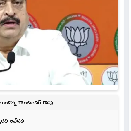
ఫలమయిందన్న రాంచందర్ రావు
నారని ఆవేదన