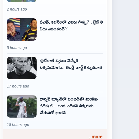
2 hours ago
సచిన్, కలిస్‌లలో ఎవరు గొప్ప?.. బ్రెట్ లీ
ఓటు ఎవరికంటే?
5 hours ago
ఫుట్‌బాల్ దిగ్గజం మెస్సీకి
పితృవియోగం.. తండ్రి జార్జ్ కన్నుమూత
17 hours ago
వార్మప్ మ్యాచ్‌లో సెంచరీతో మెరిసిన
పడిక్కల్... లంక ఎలెవన్ స్కోరుకు
చేరువలో భారత్
18 hours ago
..more