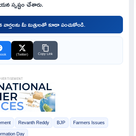
 ఆయన స్పష్టం చేశారు.
చిన వార్తలను మీ మిత్రులతో కూడా పంచుకోండి.
Copy Link
book
(Twitter)
DVERTISEMENT
ement
Revanth Reddy
BJP
Farmers Issues
ormation Day