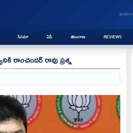
ADVERT
సినిమా
ఏపీ
తెలంగాణ
REVIEWS
వానికి రాంచందర్ రావు ప్రశ్న