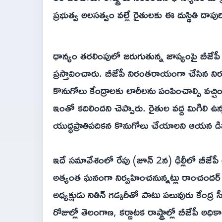
ప్రభుత్వ అలసత్వం వల్లే రైతులకు ఈ దుస్థితి దాపుర
ధాన్యం తరలింపులో జరుగుతున్న జాప్యంపై బీ
ప్రస్తావించారు. బీజేపీ నిరంతరాయంగా చేసిన నిరసన
కొనుగోలు కేంద్రాలకు లారీలను పంపించాల్సి వచ్చిందన
ఇంతో కదిలిందని చెప్పారు. రైతుల వద్ద మిగిలి ఉ
యుద్ధప్రాతిపదికన కొనుగోలు చేయాలని ఆయన డి
ఇదే సమావేశంలో రేపు (జూన్ 2న) ఢిల్లీలో బీజేపీ 
అత్యంత ఘనంగా నిర్వహించనున్నట్లు రాంచందర్ ర
అధ్యక్షుడు నితిన్ గడ్కరీతో పాటు పలువురు కేంద
రోజుల్లో తెలంగాణ, కర్ణాటక రాష్ట్రాల్లో బీజేపీ 