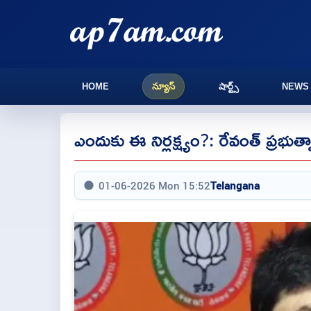
HOME
న్యూస్
షార్ట్స్
NEWS
ఎందుకు ఈ నిర్లక్ష్యం?: రేవంత్ ప్రభుత్
01-06-2026 Mon 15:52
Telangana