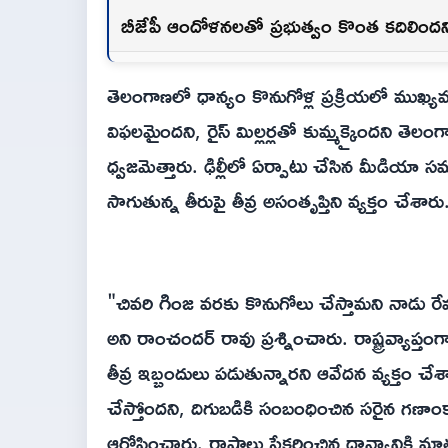
బీజేపీ ఆందోళనలతో ప్రభుత్వం కొంత కదిలిందని
తెలంగాణలో ధాన్యం కొనుగోళ్ల ప్రక్రియలో ముఖ్యమంత్ర
విఫలమైందని, రైస్ మిల్లర్లతో కుమ్మక్కైందని తెలంగా
ధ్వజమెత్తారు. ఢిల్లీలో ఏర్పాటు చేసిన మీడియా స
సాగుతున్న తీరుపై తీవ్ర అసంతృప్తిని వ్యక్తం చేశారు
"చివరి గింజ వరకు కొనుగోలు చేస్తామని నాడు రేవంత
అని రాంచందర్ రావు ప్రశ్నించారు. రాష్ట్రవ్యాప్తం
తీవ్ర ఇబ్బందులు పడుతున్నారని ఆవేదన వ్యక్తం చేశ
చేస్తోందని, దిగుబడికి సంబంధించిన సరైన గణాం
ఆరోపించారు. రాష్ట్రాలు సేకరించిన ధాన్యానికి మాత్ర