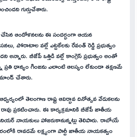
ించిందని గుర్తుచేశారు.
జేపీ చేసిన ఆందోళనలను ఈ సందర్భంగా ఆయన
లు, పోరాటాల వల్లే ఎట్టకేలకు రేవంత్ రెడ్డి ప్రభుత్వం
ి అన్నారు. బీజేపీ ఒత్తిడి వల్లే కాంగ్రెస్ ప్రభుత్వం అంతో
న్న ప్రతి ధాన్యం గింజను ఎలాంటి ఆలస్యం లేకుండా తక్షణమే
మాండ్ చేశారు.
ఆధ్వర్యంలో తెలంగాణ రాష్ట్ర ఆవిర్భావ దినోత్సవ వేడుకలను
ావు ప్రకటించారు. ఈ కార్యక్రమానికి బీజేపీ జాతీయ
్ర సీనియర్ నాయకులు హాజరుకానున్నట్లు తెలిపారు. రాబోయే
అధికారంలోకి రావడమే లక్ష్యంగా పార్టీ జాతీయ నాయకత్వం