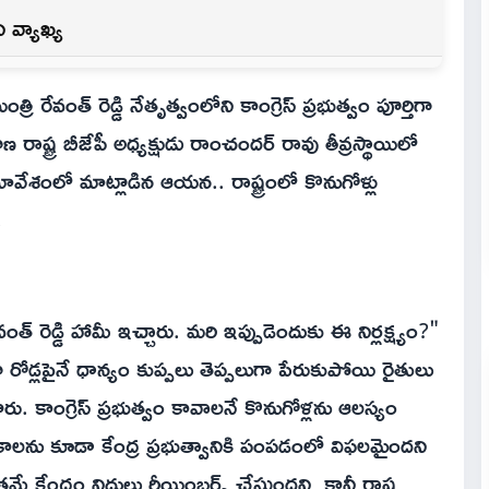
 వ్యాఖ్య
ి రేవంత్ రెడ్డి నేతృత్వంలోని కాంగ్రెస్ ప్రభుత్వం పూర్తిగా
ణ రాష్ట్ర బీజేపీ అధ్యక్షుడు రాంచందర్ రావు తీవ్రస్థాయిలో
మావేశంలో మాట్లాడిన ఆయన.. రాష్ట్రంలో కొనుగోళ్లు
.
్ రెడ్డి హామీ ఇచ్చారు. మరి ఇప్పుడెందుకు ఈ నిర్లక్ష్యం?"
గా రోడ్లపైనే ధాన్యం కుప్పలు తెప్పలుగా పేరుకుపోయి రైతులు
ారు. కాంగ్రెస్ ప్రభుత్వం కావాలనే కొనుగోళ్లను ఆలస్యం
కాలను కూడా కేంద్ర ప్రభుత్వానికి పంపడంలో విఫలమైందని
మే కేంద్రం నిధులు రీయింబర్స్ చేస్తుందని, కానీ రాష్ట్ర