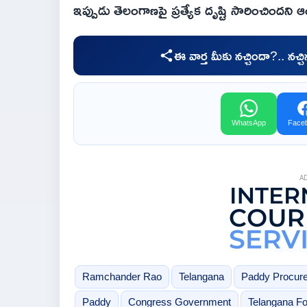
ఇప్పుడు తెలంగాణపై ప్రత్యేక దృష్టి సారించిందని
ఈ వార్త మీకు నచ్చిందా?.. నచ్
WhatsApp
Face
A
Ramchander Rao
Telangana
Paddy Procur
Paddy
Congress Government
Telangana F