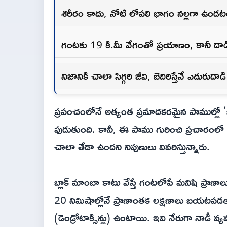
శరీరం కాదు, నోటి లోపలి భాగం నల్లగా ఉండట
గంటకు 19 కి.మీ వేగంతో ప్రయాణం, కానీ దాడి
నిజానికి చాలా సిగ్గరి జీవి, బెదిరిస్తేనే ఎదురుదాడి
ప్రపంచంలోనే అత్యంత ప్రమాదకరమైన పాముల్లో 'బ్
పుడుతుంది. కానీ, ఈ పాము గురించి ప్రచారంలో
చాలా తేడా ఉందని నిపుణులు వివరిస్తున్నారు.
బ్లాక్ మాంబా కాటు వేస్తే గంటలోపే మనిషి ప్రాణాల
20 నిమిషాల్లోనే ప్రాణాంతక లక్షణాలు బయటపడతాయ
(డెండ్రోటాక్సిన్లు) ఉంటాయి. ఇవి నేరుగా నాడీ వ్య