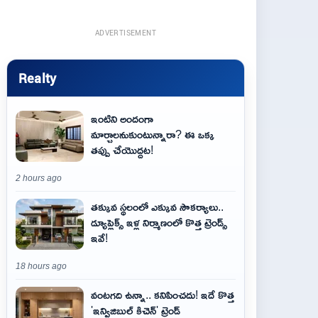
ADVERTISEMENT
Realty
ఇంటిని అందంగా
మార్చాలనుకుంటున్నారా? ఈ ఒక్క
తప్పు చేయొద్దట!
2 hours ago
తక్కువ స్థలంలో ఎక్కువ సౌకర్యాలు..
డ్యూప్లెక్స్ ఇళ్ల నిర్మాణంలో కొత్త ట్రెండ్స్
ఇవే!
18 hours ago
వంటగది ఉన్నా.. కనిపించదు! ఇదే కొత్త
'ఇన్విజిబుల్ కిచెన్' ట్రెండ్