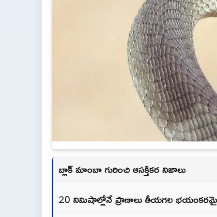
బ్లాక్ మాంబా గురించి ఆసక్తికర నిజాలు
20 నిమిషాల్లోనే ప్రాణాలు తీయగల భయంకరమ