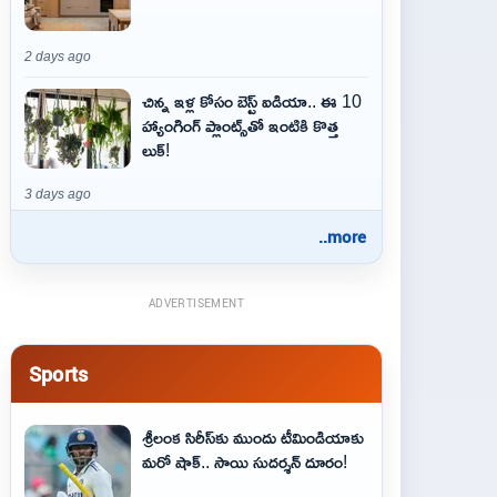
2 days ago
చిన్న ఇళ్ల కోసం బెస్ట్ ఐడియా.. ఈ 10
హ్యాంగింగ్ ప్లాంట్స్‌తో ఇంటికి కొత్త
లుక్!
3 days ago
..more
ADVERTISEMENT
Sports
శ్రీలంక సిరీస్‌కు ముందు టీమిండియాకు
మరో షాక్‌.. సాయి సుదర్శన్‌ దూరం!