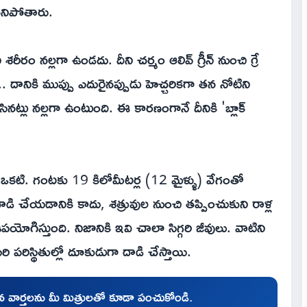
చనిపోతారు.
శరీరం నల్లగా ఉండదు. దీని చర్మం ఆలివ్ గ్రీన్ నుంచి గ్రే
 దానికి ముప్పు ఎదురైనప్పుడు హెచ్చరికగా తన నోటిని
సినట్లు నల్లగా ఉంటుంది. ఈ కారణంగానే దీనికి 'బ్లాక్
కటి. గంటకు 19 కిలోమీటర్ల (12 మైళ్ళు) వేగంతో
డి చేయడానికి కాదు, శత్రువుల నుంచి తప్పించుకుని రాళ్ల
ఉపయోగిస్తుంది. నిజానికి ఇవి చాలా సిగ్గరి జీవులు. వాటిని
ి పరిస్థితుల్లో దూకుడుగా దాడి చేస్తాయి.
చిన వార్తలను మీ మిత్రులతో కూడా పంచుకోండి.