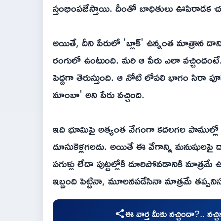
స్తంభింపజేస్తాయి. దీంతో బాధితులు ఊపిరాడక 
అయితే, దీని పేరులో 'బ్లాక్' ఉన్నంత మాత్రాన దాని 
రంగులో ఉంటుంది. మరి ఆ పేరు ఎలా వచ్చిందంటే..
పెద్దగా తెరుస్తుంది. ఆ నోటి లోపలి భాగం సిరా పూ
మాంబా' అని పేరు వచ్చింది.
ఇది భూమిపై అత్యంత వేగంగా కదలగల పాముల్లో ఒ
దూసుకెళ్లగలదు. అయితే ఈ వేగాన్ని మనుషులపై దా
పగుళ్లు లేదా పుట్టల్లోకి దూరిపోవడానికి మాత్రమే 
ఇబ్బంది పెట్టినా, మూలనపడేసినా మాత్రమే తప్పనిసర
ఈ వార్త మీకు నచ్చిందా?.. నచ్