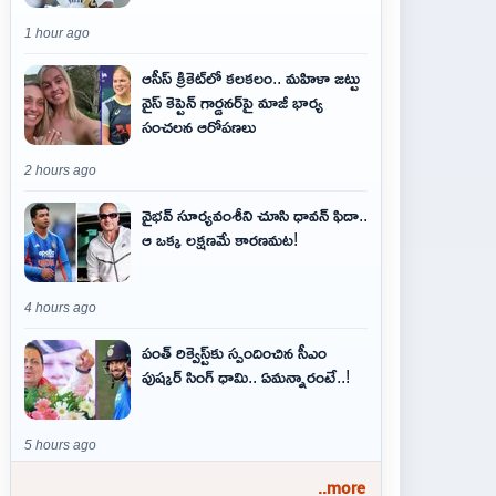
1 hour ago
ఆసీస్ క్రికెట్‌లో కలకలం.. మహిళా జట్టు
వైస్ కెప్టెన్ గార్డనర్‌పై మాజీ భార్య
సంచలన ఆరోపణలు
2 hours ago
వైభవ్‌ సూర్యవంశీని చూసి ధావన్‌ ఫిదా..
ఆ ఒక్క లక్షణమే కారణమట!
4 hours ago
పంత్ రిక్వెస్ట్‌కు స్పందించిన సీఎం
పుష్కర్ సింగ్ ధామి.. ఏమ‌న్నారంటే..!
5 hours ago
..more