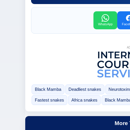
WhatsApp
Face
A
Black Mamba
Deadliest snakes
Neurotoxin
Fastest snakes
Africa snakes
Black Mamba
More