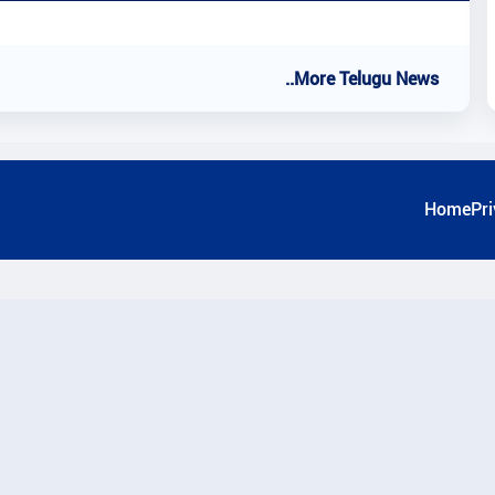
..More Telugu News
Home
Pri