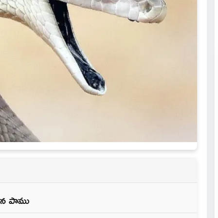
ైన పాము