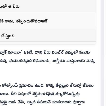
ంతో ఆ పేరు
కి కాదు, తప్పించుకోవడానికే
 చేస్తుంది
లాక్ మాంబా' ఒకటి. దాని పేరు వింటేనే వెన్నులో వణుకు
 ఉన్న భయంకరమైన కథనాలకు, శాస్త్రీయ వాస్తవాలకు మధ్య
ు కోల్పోయే ప్రమాదం ఉంది. కొన్ని తీవ్రమైన కేసుల్లో కేవలం
ి. దీని విషంలో శక్తిమంతమైన న్యూరోటాక్సిన్లు
వస్థపై దాడి చేసి, శ్వాస తీసుకునే కండరాలను పూర్తిగా