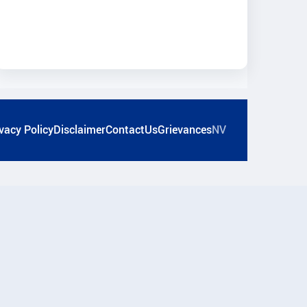
vacy Policy
Disclaimer
ContactUs
Grievances
NV