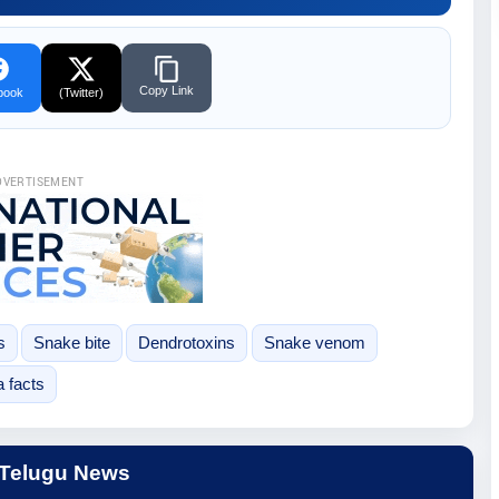
Copy Link
book
(Twitter)
DVERTISEMENT
s
Snake bite
Dendrotoxins
Snake venom
 facts
 Telugu News