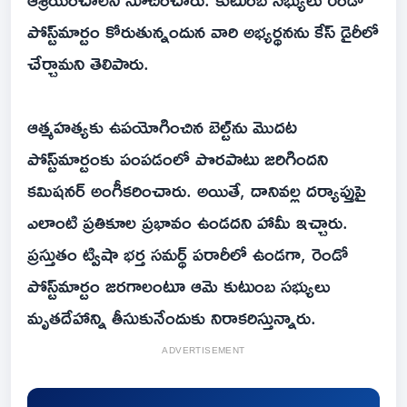
పోస్ట్‌మార్టం కోరుతున్నందున వారి అభ్యర్థనను కేస్ డైరీలో
చేర్చామని తెలిపారు.
ఆత్మహత్యకు ఉపయోగించిన బెల్ట్‌ను మొదట
పోస్ట్‌మార్టంకు పంపడంలో పొరపాటు జరిగిందని
కమిషనర్ అంగీకరించారు. అయితే, దానివల్ల దర్యాప్తుపై
ఎలాంటి ప్రతికూల ప్రభావం ఉండదని హామీ ఇచ్చారు.
ప్రస్తుతం ట్విషా భర్త సమర్థ్ పరారీలో ఉండగా, రెండో
పోస్ట్‌మార్టం జరగాలంటూ ఆమె కుటుంబ సభ్యులు
మృతదేహాన్ని తీసుకునేందుకు నిరాకరిస్తున్నారు.
ADVERTISEMENT