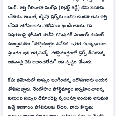
సింగ్, అత్త గిరిబాలా సింగ్‌పై (రిటైర్డ్ జడ్జి) కేసు నమోదు
చేశారు. అయితే, ట్విషా డ్రగ్స్‌కు బానిస అంటూ ఆమె అత్త
చేసిన ఆరోపణలను పోలీసులు ఖండించారు. ఈ
విషయంపై భోపాల్ పోలీస్ కమిషనర్ సంజయ్ కుమార్
మాట్లాడుతూ "పోస్ట్‌మార్టం నివేదిక, ఇతర సాక్ష్యాధారాల
ప్రకారం ఇది ఆత్మహత్యే. పోస్ట్‌మార్టంలో డ్రగ్స్ తీసుకున్న
ఆనవాళ్లు ఏవీ లభించలేదు" అని స్పష్టం చేశారు.
కేసు నమోదులో జాప్యం జరిగిందన్న ఆరోపణలను ఆయన
తోసిపుచ్చారు. రెండోసారి పోస్ట్‌మార్టం నిర్వహించాలన్న
కుటుంబ సభ్యుల డిమాండ్‌పై స్పందిస్తూ అందుకు అనుమతి
ఇచ్చే అధికారం పోలీసులకు లేదని, వారు కోర్టును
ఆశ్రయించాలని సూచించారు. కుటుంబ సభ్యులు రెండో