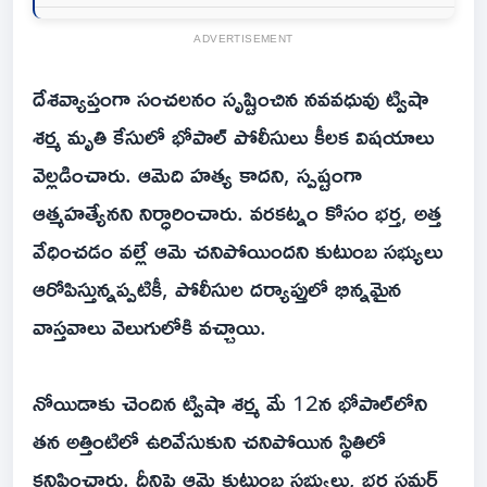
ADVERTISEMENT
దేశవ్యాప్తంగా సంచలనం సృష్టించిన నవవధువు ట్విషా
శర్మ మృతి కేసులో భోపాల్ పోలీసులు కీలక విషయాలు
వెల్లడించారు. ఆమెది హత్య కాదని, స్పష్టంగా
ఆత్మహత్యేనని నిర్ధారించారు. వరకట్నం కోసం భర్త, అత్త
వేధించడం వల్లే ఆమె చనిపోయిందని కుటుంబ సభ్యులు
ఆరోపిస్తున్నప్పటికీ, పోలీసుల దర్యాప్తులో భిన్నమైన
వాస్తవాలు వెలుగులోకి వచ్చాయి.
నోయిడాకు చెందిన ట్విషా శర్మ మే 12న భోపాల్‌లోని
తన అత్తింటిలో ఉరివేసుకుని చనిపోయిన స్థితిలో
కనిపించారు. దీనిపై ఆమె కుటుంబ సభ్యులు, భర్త సమర్థ్