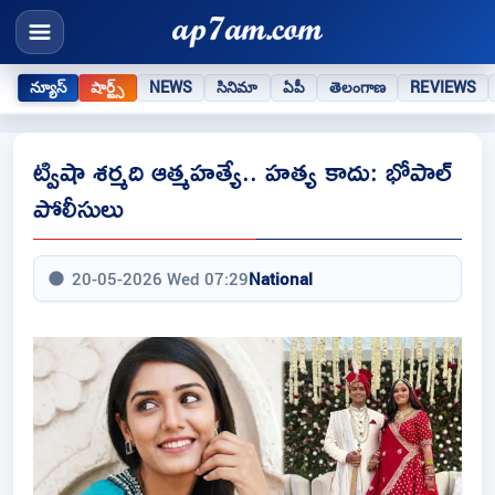
న్యూస్
షార్ట్స్
NEWS
సినిమా
ఏపీ
తెలంగాణ
REVIEWS
ట్విషా శర్మది ఆత్మహత్యే.. హత్య కాదు: భోపాల్
పోలీసులు
20-05-2026 Wed 07:29
National