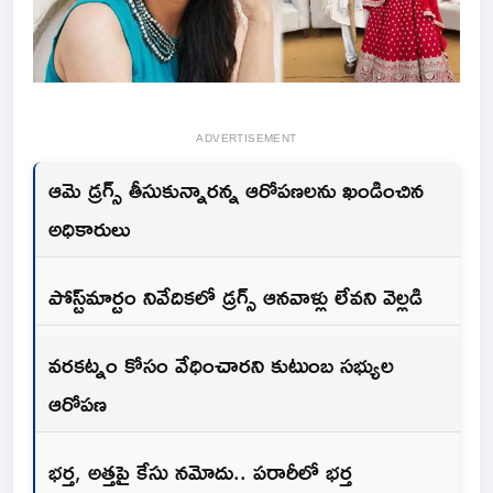
ADVERTISEMENT
ఆమె డ్రగ్స్ తీసుకున్నారన్న ఆరోపణలను ఖండించిన
అధికారులు
పోస్ట్‌మార్టం నివేదికలో డ్రగ్స్ ఆనవాళ్లు లేవని వెల్లడి
వరకట్నం కోసం వేధించారని కుటుంబ సభ్యుల
ఆరోపణ
భర్త, అత్తపై కేసు నమోదు.. పరారీలో భర్త