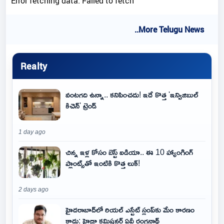
Error fetching data: Failed to fetch
..More Telugu News
Realty
వంటగది ఉన్నా.. కనిపించదు! ఇదే కొత్త 'ఇన్విజిబుల్
కిచెన్' ట్రెండ్
1 day ago
చిన్న ఇళ్ల కోసం బెస్ట్ ఐడియా.. ఈ 10 హ్యాంగింగ్
ప్లాంట్స్‌తో ఇంటికి కొత్త లుక్!
2 days ago
హైదరాబాద్‌లో రియల్ ఎస్టేట్ స్లంప్‌కు మేం కారణం
కాదు: హైడ్రా కమిషనర్ ఏవీ రంగనాథ్