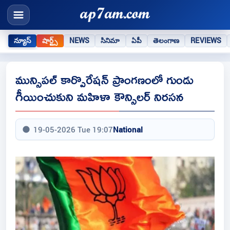
న్యూస్
షార్ట్స్
NEWS
సినిమా
ఏపీ
తెలంగాణ
REVIEWS
మున్సిపల్ కార్పొరేషన్ ప్రాంగణంలో గుండు
గీయించుకుని మహిళా కౌన్సిలర్ నిరసన
19-05-2026 Tue 19:07
National