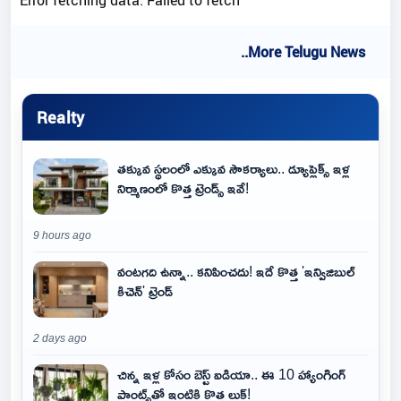
Error fetching data: Failed to fetch
..More Telugu News
Realty
తక్కువ స్థలంలో ఎక్కువ సౌకర్యాలు.. డ్యూప్లెక్స్ ఇళ్ల
నిర్మాణంలో కొత్త ట్రెండ్స్ ఇవే!
9 hours ago
వంటగది ఉన్నా.. కనిపించదు! ఇదే కొత్త 'ఇన్విజిబుల్
కిచెన్' ట్రెండ్
2 days ago
చిన్న ఇళ్ల కోసం బెస్ట్ ఐడియా.. ఈ 10 హ్యాంగింగ్
ప్లాంట్స్‌తో ఇంటికి కొత్త లుక్!