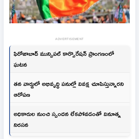
ADVERTISEMENT
ఫిరోజాబాద్ మున్సిపల్ కార్పొరేషన్ ప్రాంగణంలో
ఘటన
తన వార్డులో అభివృద్ధి పనుల్లో వివక్ష చూపిస్తున్నారని
ఆరోపణ
అధికారుల నుంచి స్పందన లేకపోవడంతో వినూత్న
నిరసన