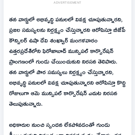
ADVERTISEMENT
తన వార్డులో అభివృద్ధి పనులలో వివక్ష చూపుతున్నారని,
ప్రజల సమస్యలను నిర్లక్ష్యం చేస్తున్నారని ఆరోపిస్తూ బీజేపీ
కౌన్సిలర్ ఉషా దేవి శంఖ్వార్ మంగళవారం
ఉత్తరప్రదేశ్‌లోని ఫిరోజాబాద్ మున్సిపల్ కార్పొరేషన్
ప్రాంగణంలో గుండు చేయించుకుని నిరసన తెలిపారు.
తన వార్డులో పౌర సమస్యలు నిర్లక్ష్యం చేస్తున్నారని,
అభివృద్ధి పనులలో వివక్ష చూపుతున్నారని ఆరోపిస్తూ కొద్ది
రోజులుగా ఆమె మున్సిపల్ కార్పొరేషన్ ఎదుట నిరసన
తెలుపుతున్నారు.
అధికారుల నుంచి స్పందన లేకపోవడంతో గుండు