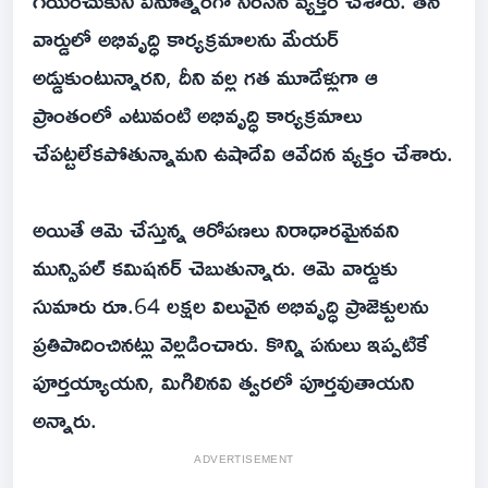
గీయించుకుని వినూత్నంగా నిరసన వ్యక్తం చేశారు. తన
వార్డులో అభివృద్ధి కార్యక్రమాలను మేయర్
అడ్డుకుంటున్నారని, దీని వల్ల గత మూడేళ్లుగా ఆ
ప్రాంతంలో ఎటువంటి అభివృద్ధి కార్యక్రమాలు
చేపట్టలేకపోతున్నామని ఉషాదేవి ఆవేదన వ్యక్తం చేశారు.
అయితే ఆమె చేస్తున్న ఆరోపణలు నిరాధారమైనవని
మున్సిపల్ కమిషనర్ చెబుతున్నారు. ఆమె వార్డుకు
సుమారు రూ.64 లక్షల విలువైన అభివృద్ధి ప్రాజెక్టులను
ప్రతిపాదించినట్లు వెల్లడించారు. కొన్ని పనులు ఇప్పటికే
పూర్తయ్యాయని, మిగిలినవి త్వరలో పూర్తవుతాయని
అన్నారు.
ADVERTISEMENT