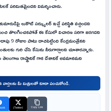
టలకే పరిమితమైందని విమర్శించారు.
రుడిపై లుకౌట్‌ సర్క్యులర్‌ ఇచ్చే పరిస్థితి వచ్చిందని
వి నుంచి తొలగించకపోతే ఈ కేసులో విచారణ సరిగా జరగదని
ాదాపు 9 రోజుల పాటు దాచిపెట్టింది కేంద్రమంత్రేనని
ంతులకు గురి చేసి కేసును నీరుగార్చాలని చూశారన్నారు.
 తెలంగాణ రాష్ట్రానికే గాక దేశానికే అవమానమని
చిన వార్తలను మీ మిత్రులతో కూడా పంచుకోండి.
Copy Link
book
(Twitter)