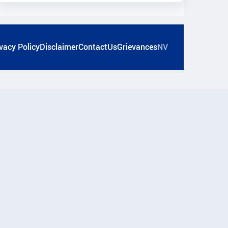
vacy Policy
Disclaimer
ContactUs
Grievances
NV