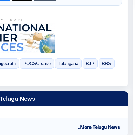
DVERTISEMENT
geerath
POCSO case
Telangana
BJP
BRS
 Telugu News
..More Telugu News