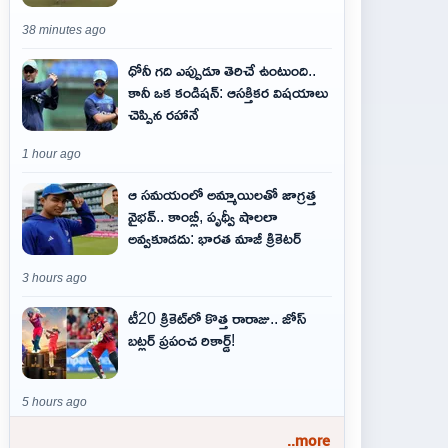
38 minutes ago
ధోనీ గది ఎప్పుడూ తెరిచే ఉంటుంది..
కానీ ఒక కండిషన్: ఆసక్తికర విషయాలు
చెప్పిన రహానే
1 hour ago
ఆ స‌మ‌యంలో అమ్మాయిల‌తో జాగ్ర‌త్త‌
వైభ‌వ్‌.. కాంబ్లీ, పృథ్వీ షాలలా
అవ్వ‌కూడ‌దు: భార‌త మాజీ క్రికెట‌ర్‌
3 hours ago
టీ20 క్రికెట్‌లో కొత్త రారాజు.. జోస్
బట్లర్ ప్ర‌పంచ రికార్డ్‌!
5 hours ago
..more