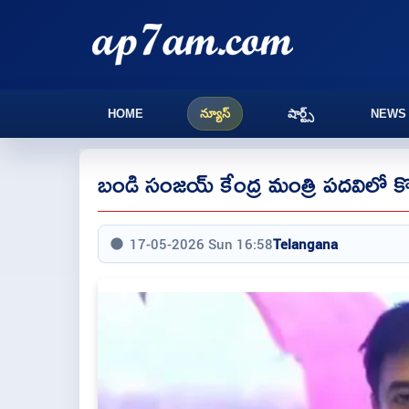
HOME
న్యూస్
షార్ట్స్
NEWS
బండి సంజయ్‌ కేంద్ర మంత్రి పదవిలో 
17-05-2026 Sun 16:58
Telangana