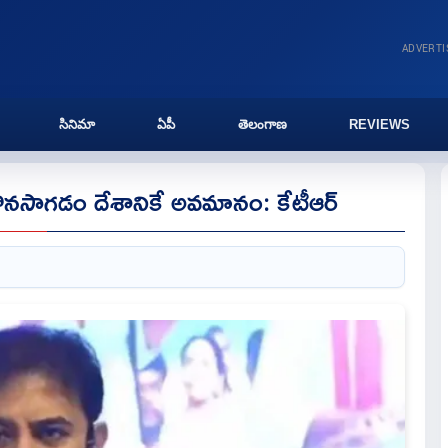
ADVERT
సినిమా
ఏపీ
తెలంగాణ
REVIEWS
కొనసాగడం దేశానికే అవమానం: కేటీఆర్‌