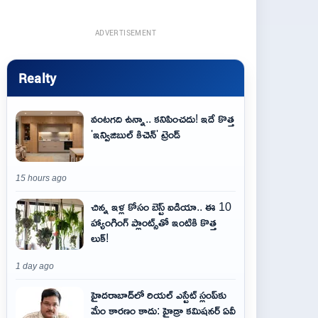
ADVERTISEMENT
Realty
వంటగది ఉన్నా.. కనిపించదు! ఇదే కొత్త
'ఇన్విజిబుల్ కిచెన్' ట్రెండ్
15 hours ago
చిన్న ఇళ్ల కోసం బెస్ట్ ఐడియా.. ఈ 10
హ్యాంగింగ్ ప్లాంట్స్‌తో ఇంటికి కొత్త
లుక్!
1 day ago
హైదరాబాద్‌లో రియల్ ఎస్టేట్ స్లంప్‌కు
మేం కారణం కాదు: హైడ్రా కమిషనర్ ఏవీ