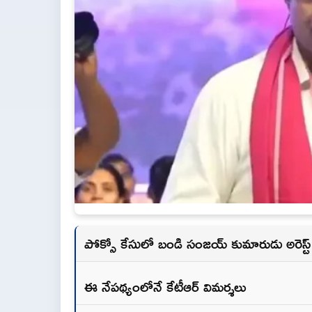
పోక్సో కేసులో బండి సంజయ్‌ కుమారుడు అరెస్ట్‌
ఈ నేపథ్యంలోనే కేటీఆర్‌ విమర్శలు