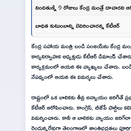
నిందితుణ్ని 9 రోజులు కేంద్ర మంత్రే దాచారని 
బాధిత కుటుంబాన్ని బెదిరించారన్న కేటీఆర్‌
కేంద్ర సహాయ మంత్రి బండి సంజయ్‌ను కేంద్ర మంత్
కార్యనిర్వాహక అధ్యక్షుడు కేటీఆర్‌ డిమాండ్‌ చేశార
కార్యక్రమంలో ఆయన ఈ వ్యాఖ్యలు చేశారు. బండి 
నేపథ్యంలో ఆయన ఈ విమర్శలు చేశారు.
రాష్ట్రంలో ఒక బాలికకు తీవ్ర అన్యాయం జరిగితే 
కేటీఆర్‌ ఆరోపించారు. కాంగ్రెస్‌, బీజేపీ పార్ట
విమర్శించారు. కానీ ఆ బాలికకు న్యాయం జరిగేలా బ
రెండున్నరేళ్లుగా తెలంగాణలో శాంతిభద్రతలు పూర్