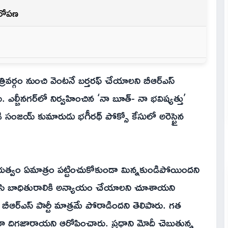
ఆరోపణ
రివర్గం నుంచి వెంటనే బర్తరఫ్‌ చేయాలని బీఆర్ఎస్
ు. ఎల్బీనగర్‌లో నిర్వహించిన ‘నా బూత్‌- నా భవిష్యత్తు’
సంజయ్‌ కుమారుడు భగీరథ్‌ పోక్సో కేసులో అరెస్టైన
ప్రభుత్వం ఏమాత్రం పట్టించుకోకుండా మిన్నకుండిపోయిందని
ీలు కలిసి బాధితురాలికి అన్యాయం చేయాలని చూశాయని
ీఆర్‌ఎస్‌ పార్టీ మాత్రమే పోరాడిందని తెలిపారు. గత
తిగా దిగజారాయని ఆరోపించారు. ప్రధాని మోదీ చెబుతున్న