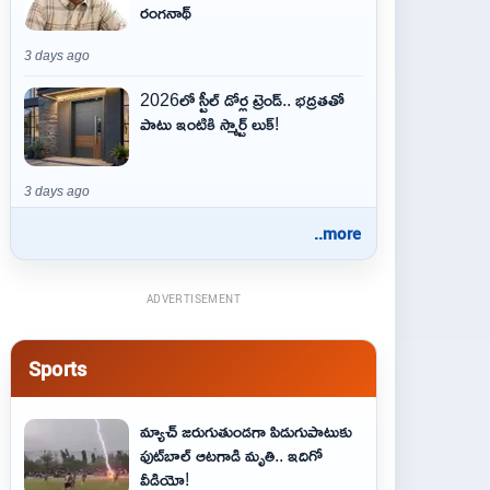
రంగనాథ్
3 days ago
2026లో స్టీల్ డోర్ల ట్రెండ్.. భద్రతతో
పాటు ఇంటికి స్మార్ట్ లుక్!
3 days ago
..more
ADVERTISEMENT
Sports
మ్యాచ్ జరుగుతుండగా పిడుగుపాటుకు
ఫుట్‌బాల్ ఆటగాడి మృతి.. ఇదిగో
వీడియో!