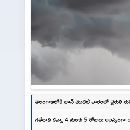
తెలంగాణలోకి జూన్ మొదటి వారంలో నైరుతి ర
గతేడాది కన్నా 4 నుంచి 5 రోజులు ఆలస్యంగా 