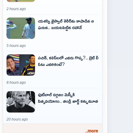
2 hours ago
యశస్వి జైస్వాల్ కెరీర్‌ను కాపాడిన ఆ
ఘటన.. బయటపెట్టిన రహానే
5 hours ago
సచిన్, కలిస్‌లలో ఎవరు గొప్ప?.. బ్రెట్ లీ
ఓటు ఎవరికంటే?
8 hours ago
ఫుట్‌బాల్ దిగ్గజం మెస్సీకి
పితృవియోగం.. తండ్రి జార్జ్ కన్నుమూత
20 hours ago
..more