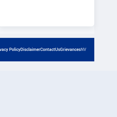
vacy Policy
Disclaimer
ContactUs
Grievances
NV