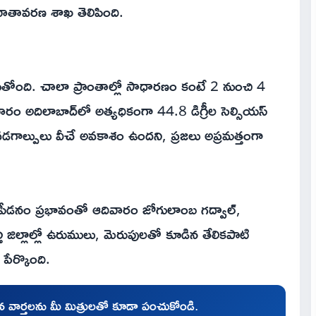
వాతావరణ శాఖ తెలిపింది.
ుతోంది. చాలా ప్రాంతాల్లో సాధారణం కంటే 2 నుంచి 4
వారం అదిలాబాద్‌లో అత్యధికంగా 44.8 డిగ్రీల సెల్సియస్
లో వడగాల్పులు వీచే అవకాశం ఉందని, ప్రజలు అప్రమత్తంగా
పీడనం ప్రభావంతో ఆదివారం జోగులాంబ గద్వాల్,
తి జిల్లాల్లో ఉరుములు, మెరుపులతో కూడిన తేలికపాటి
ేర్కొంది.
చిన వార్తలను మీ మిత్రులతో కూడా పంచుకోండి.