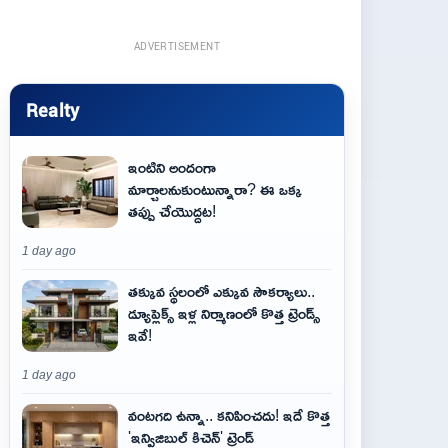
ADVERTISEMENT
Realty
ఇంటిని అందంగా
మార్చాలనుకుంటున్నారా? ఈ ఒక్క
తప్పు చేయొద్దట!
1 day ago
తక్కువ స్థలంలో ఎక్కువ సౌకర్యాలు..
డ్యూప్లెక్స్ ఇళ్ల నిర్మాణంలో కొత్త ట్రెండ్స్
ఇవే!
1 day ago
వంటగది ఉన్నా.. కనిపించదు! ఇదే కొత్త
'ఇన్విజిబుల్ కిచెన్' ట్రెండ్