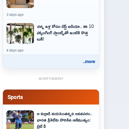
3 days ago
చిన్న ఇళ్ల కోసం బెస్ట్ ఐడియా.. ఈ 10
హ్యాంగింగ్ ప్లాంట్స్‌తో ఇంటికి కొత్త
లుక్!
4 days ago
..more
ADVERTISEMENT
Sports
ఆ కుర్రాడి వయసెంతన్నది అనవసరం..
భారత క్రికెట్‌కు దొరికిన ఆణిముత్యం:
బ్రెట్ లీ