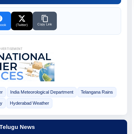
Copy Link
book
(Twitter)
DVERTISEMENT
er
India Meteorological Department
Telangana Rains
ay
Hyderabad Weather
 Telugu News