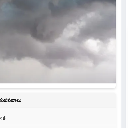
ుతుపవనాలు
రాక