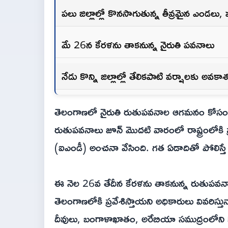
పలు జిల్లాల్లో కొనసాగుతున్న తీవ్రమైన ఎండలు,
మే 26న కేరళను తాకనున్న నైరుతి పవనాలు
నేడు కొన్ని జిల్లాల్లో తేలికపాటి వర్షాలకు అవకా
తెలంగాణలో నైరుతి రుతుపవనాల ఆగమనం కోసం మరి
రుతుపవనాలు జూన్ మొదటి వారంలో రాష్ట్రంలోక
(ఐఎండీ) అంచనా వేసింది. గత ఏడాదితో పోలిస్త
ఈ నెల 26వ తేదీన కేరళను తాకనున్న రుతుపవనా
తెలంగాణలోకి ప్రవేశిస్తాయని అధికారులు వివరిస్త
దీవులు, బంగాళాఖాతం, అరేబియా సముద్రంలోని కొ