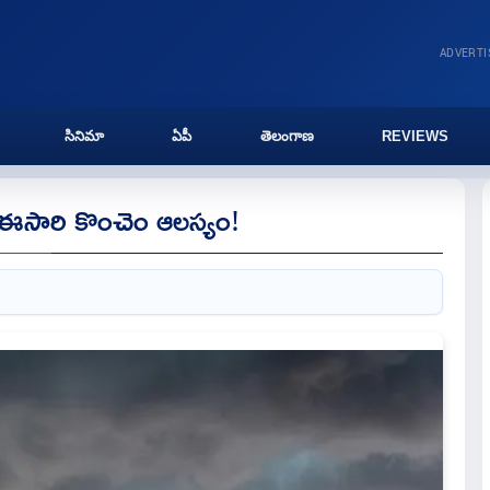
ADVERT
సినిమా
ఏపీ
తెలంగాణ
REVIEWS
 ఈసారి కొంచెం ఆలస్యం!