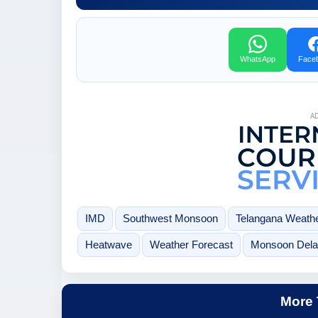
WhatsApp
Face
A
IMD
Southwest Monsoon
Telangana Weath
Heatwave
Weather Forecast
Monsoon Del
More