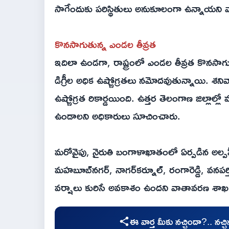
సాగేందుకు పరిస్థితులు అనుకూలంగా ఉన్నాయని 
కొనసాగుతున్న ఎండల తీవ్రత
ఇదిలా ఉండగా, రాష్ట్రంలో ఎండల తీవ్రత కొనసాగ
డిగ్రీల అధిక ఉష్ణోగ్రతలు నమోదవుతున్నాయి. శని
ఉష్ణోగ్రత రికార్డయింది. ఉత్తర తెలంగాణ జిల్లాల్
ఉండాలని అధికారులు సూచించారు.
మరోవైపు, నైరుతి బంగాళాఖాతంలో ఏర్పడిన అల్ప
మహబూబ్‌నగర్, నాగర్‌కర్నూల్, రంగారెడ్డి, వనపర్
వర్షాలు కురిసే అవకాశం ఉందని వాతావరణ శాఖ ప
ఈ వార్త మీకు నచ్చిందా?.. నచ్