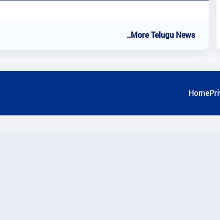
..More Telugu News
Home
Pri