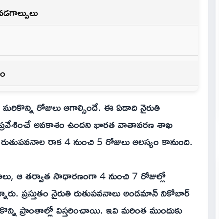
 వడగాల్పులు
శం
కొన్ని రోజులు ఆగాల్సిందే. ఈ ఏడాది నైరుతి
ి ప్రవేశించే అవకాశం ఉందని భారత వాతావరణ శాఖ
ే రుతుపవనాల రాక 4 నుంచి 5 రోజులు ఆలస్యం కానుంది.
లు, ఆ తర్వాత సాధారణంగా 4 నుంచి 7 రోజుల్లో
ున్నారు. ప్రస్తుతం నైరుతి రుతుపవనాలు అండమాన్ నికోబార్
న్ని ప్రాంతాల్లో విస్తరించాయి. ఇవి మరింత ముందుకు