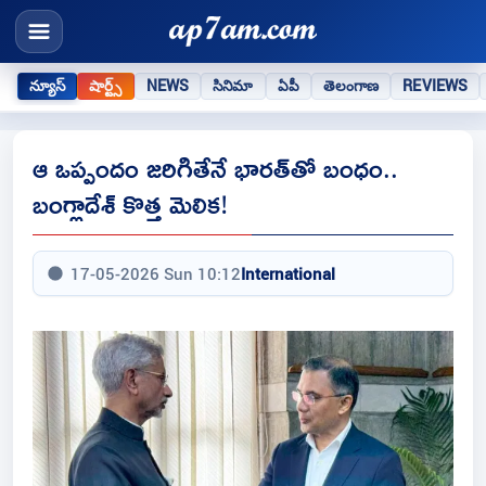
న్యూస్
షార్ట్స్
NEWS
సినిమా
ఏపీ
తెలంగాణ
REVIEWS
ఆ ఒప్పందం జరిగితేనే భారత్‌తో బంధం..
బంగ్లాదేశ్‌ కొత్త మెలిక!
17-05-2026 Sun 10:12
International