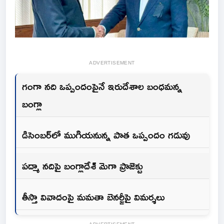
ADVERTISEMENT
గంగా నది ఒప్పందంపైనే ఇరుదేశాల బంధమన్న
బంగ్లా
డిసెంబర్‌లో ముగియనున్న పాత ఒప్పందం గడువు
పద్మా నదిపై బంగ్లాదేశ్ మెగా ప్రాజెక్టు
తీస్తా వివాదంపై మమతా బెనర్జీపై విమర్శలు