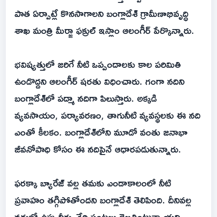
పాత ఏర్పాట్లే కొనసాగాలని బంగ్లాదేశ్ గ్రామీణాభివృద్ధి
శాఖ మంత్రి మీర్జా ఫక్రుల్ ఇస్లాం ఆలంగీర్ పేర్కొన్నారు.
భవిష్యత్తులో జరిగే నీటి ఒప్పందాలకు కాల పరిమితి
ఉండొద్దని ఆలంగీర్ షరతు విధించారు. గంగా నదిని
బంగ్లాదేశ్‌లో పద్మా నదిగా పిలుస్తారు. అక్కడి
వ్యవసాయం, పర్యావరణం, తాగునీటి వ్యవస్థలకు ఈ నది
ఎంతో కీలకం. బంగ్లాదేశ్‌లోని మూడో వంతు జనాభా
జీవనోపాధి కోసం ఈ నదిపైనే ఆధారపడుతున్నారు.
ఫరక్కా బ్యారేజ్ వల్ల తమకు ఎండాకాలంలో నీటి
ప్రవాహం తగ్గిపోతోందని బంగ్లాదేశ్ తెలిపింది. దీనివల్ల
నదుల్లో ఉప్పునీరు చేరి పంటలు దెబ్బతింటున్నాయని