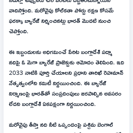
వాదిస్తోంది. మరోవైపు కోల్‌కతా పోర్టు రక్షణ కోసమే
ఫరక్కా బ్యారేజ్ నిర్మించినట్లు భారత్ మొదటి నుంచి
చెప్తోంది.
ఈ ఇబ్బందులను అధిగమించే పేరిట బంగ్లాదేశ్ పద్మా
నదిపై ఓ మెగా బ్యారేజ్ ప్రాజెక్టుకు ఆమోదం తెలిపింది. ఇది
2033 నాటికి పూర్తి చేయాలని ప్రధాని తారిఖ్ రెహమాన్
నేతృత్వంలోని కమిటీ నిర్ణయించింది. ఈ బ్యారేజ్
నిర్మాణంపై భారత్‌తో సంప్రదింపులు జరపాల్సిన అవసరం
లేదని బంగ్లాదేశ్ ఏకపక్షంగా నిర్ణయించింది.
మరోవైపు తీస్తా నది నీటి ఒప్పందంపై పశ్చిమ బెంగాల్