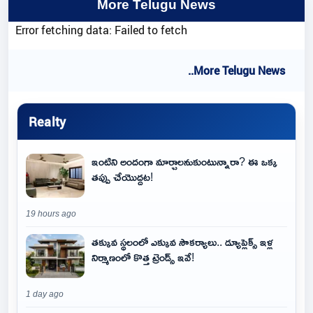
More Telugu News
Error fetching data: Failed to fetch
..More Telugu News
Realty
ఇంటిని అందంగా మార్చాలనుకుంటున్నారా? ఈ ఒక్క
తప్పు చేయొద్దట!
19 hours ago
తక్కువ స్థలంలో ఎక్కువ సౌకర్యాలు.. డ్యూప్లెక్స్ ఇళ్ల
నిర్మాణంలో కొత్త ట్రెండ్స్ ఇవే!
1 day ago