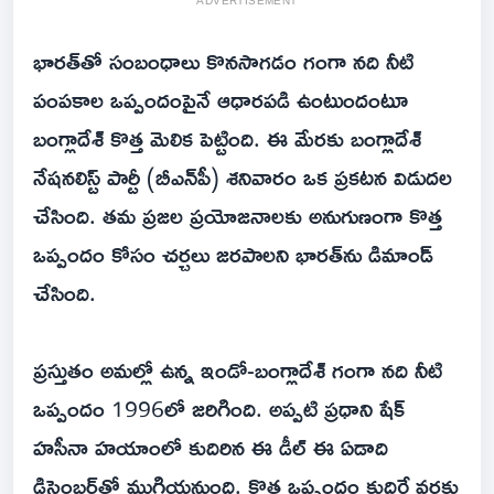
ADVERTISEMENT
భారత్‌తో సంబంధాలు కొనసాగడం గంగా నది నీటి
పంపకాల ఒప్పందంపైనే ఆధారపడి ఉంటుందంటూ
బంగ్లాదేశ్ కొత్త మెలిక పెట్టింది. ఈ మేరకు బంగ్లాదేశ్
నేషనలిస్ట్ పార్టీ (బీఎన్‌పీ) శనివారం ఒక ప్రకటన విడుదల
చేసింది. తమ ప్రజల ప్రయోజనాలకు అనుగుణంగా కొత్త
ఒప్పందం కోసం చర్చలు జరపాలని భారత్‌ను డిమాండ్
చేసింది.
ప్రస్తుతం అమల్లో ఉన్న ఇండో-బంగ్లాదేశ్ గంగా నది నీటి
ఒప్పందం 1996లో జరిగింది. అప్పటి ప్రధాని షేక్
హసీనా హయాంలో కుదిరిన ఈ డీల్‌ ఈ ఏడాది
డిసెంబర్‌తో ముగియనుంది. కొత్త ఒప్పందం కుదిరే వరకు