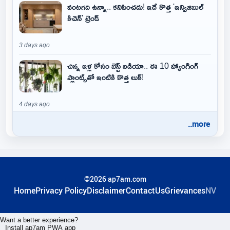
వంటగది ఉన్నా.. కనిపించదు! ఇదే కొత్త 'ఇన్విజిబుల్
కిచెన్' ట్రెండ్
3 days ago
చిన్న ఇళ్ల కోసం బెస్ట్ ఐడియా.. ఈ 10 హ్యాంగింగ్
ప్లాంట్స్‌తో ఇంటికి కొత్త లుక్!
4 days ago
..more
©2026 ap7am.com
Home
Privacy Policy
Disclaimer
ContactUs
Grievances
NV
Want a better experience?
Install ap7am PWA app