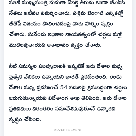
మాజీ ముఖ్యమంత్రి మమతా బెనర్జీ తీరును కూడా బీఎన్‌పీ
నేతలు ఇటీవల విమర్శించారు. పశ్చిమ బెంగాల్ ఎన్నికల్లో
బీజేపీ విజయం సాధించడంపై వారు హర్షం వ్యక్తం
చేశారు. సువేందు అధికారి నాయకత్వంలో చర్చలు మళ్లీ
మొదలవుతాయని ఆశాభావం వ్యక్తం చేశారు.
నీటి సమస్యల పరిష్కారానికి ఇప్పటికే ఇరు దేశాల మధ్య
ప్రత్యేక వేదికలు ఉన్నాయని భారత్ ప్రకటించింది. రెండు
దేశాల మధ్య ప్రవహించే 54 నదులపై క్రమబద్ధంగా చర్చలు
జరుగుతున్నాయని విదేశాంగ శాఖ తెలిపింది. ఇరు దేశాల
ప్రతినిధులు నిరంతరం సమావేశమవుతూనే ఉన్నారని
స్పష్టం చేసింది.
ADVERTISEMENT