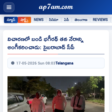
న్యూస్
షార్ట్స్
NEWS
సినిమా
ఏపీ
తెలంగాణ
REVIEWS
విచారణలో బండి భగీరథ్ తన నేరాన్ని
అంగీకరించాడు: సైబరాబాద్ సీపీ
17-05-2026 Sun 08:03
Telangana