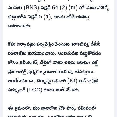
సంహిత (BNS) సెక్షన్ 64 (2) (m) తో పాటు పోక్సో
చట్టంలోని సెక్షన్ 5 (1), 6లను జోడించినట్లు
వివరించారు.
కేసు దర్యాప్తును పర్యవేక్షించేందుకు కూకట్‌పల్లి డీసీపీ
రితిరాజ్‌ను నియమించారు. నిందితుడిని పట్టుకోవడం
కోసం కరీంనగర్, ఢిల్లీతో పాటు అతడు తరచూ వెళ్లే
ప్రాంతాల్లో ప్రత్యేక బృందాలు గాలింపు చేపట్టాయి.
అంతేకాకుండా, దర్యాప్తు అధికారి (IO) లుక్ అవుట్
సర్క్యులర్ (LOC) కూడా జారీ చేశారు.
ఈ క్రమంలో, మంచాలలోని టెక్ పార్క్ సమీపంలో
నిందితుడు ఉన్నాడన్న కచ్చితమైన సమాచారంతో