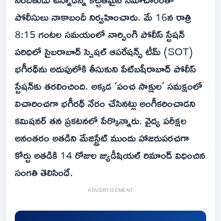
పోలీసులు నాకాబందీ నిర్వహించారు. మే 16న రాత్రి
8:15 గంటల సమయంలో నార్సింగి పోలీస్ స్టేషన్
పరిధిలో సైబరాబాద్ స్పెషల్ ఆపరేషన్స్ టీమ్ (SOT)
భగీరథ్‌ను అదుపులోకి తీసుకుని పేట్‌బషీరాబాద్ పోలీస్
స్టేషన్‌కు తరలించింది. అక్కడ ‘పంచ సాక్షుల’ సమక్షంలో
విచారించగా భగీరథ్ నేరం చేసినట్లు అంగీకరించాడని
కమిషనర్ తన ప్రకటనలో పేర్కొన్నారు. వైద్య పరీక్షల
అనంతరం అతడిని మేజిస్ట్రేట్ ముందు హాజరుపరచగా
కోర్టు అతడికి 14 రోజుల జ్యుడీషియల్ రిమాండ్ విధించిన
సంగతి తెలిసిందే.
ADVERTISEMENT