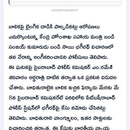
ADVERTISEMENT
బాలికపై లైంగిక దాడికి పాల్పడినట్లు ఆరోపణలు
ఎదుర్కొంటున్న కేంద్ర హోంశాఖ సహాయ మంత్రి బండి
సంజయ్ కుమారుడు బండి సాయి భగీరథ్‌ విచారణలో
తన నేరాన్ని అంగీకరించాడని పోలీసులు తెలిపారు.
ఈ ఘటనపై సైబరాబాద్ పోలీస్ కమిషనర్ ఎం.రమేశ్
శనివారం అర్ధరాత్రి దాటిన తర్వాత ఒక ప్రకటన విడుదల
చేశారు. బాధితురాలైన బాలిక ఇచ్చిన ఫిర్యాదు మేరకు మే
8న సైబరాబాద్ కమిషనరేట్ పరిధిలోని పేట్‌బషీరాబాద్
పోలీస్ స్టేషన్‌లో భగీరథ్‌పై కేసు నమోదు చేసినట్లు
తెలిపారు. బాధితురాలి వాంగ్మూలం, ఇతర సాక్షులను
విచారించిన తర్వాత, ఈ కేసుకు భారతీయ న్యాయ