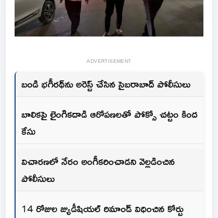
ADVERTISEMENT
బండి భగీరథ్‌ను అరెస్ట్ చేసిన సైబరాబాద్ పోలీసులు
బాలికపై లైంగికదాడి ఆరోపణలతో పోక్సో చట్టం కింద
కేసు
విచారణలో నేరం అంగీకరించాడని వెల్లడించిన
పోలీసులు
14 రోజుల జ్యుడీషియల్ రిమాండ్ విధించిన కోర్టు