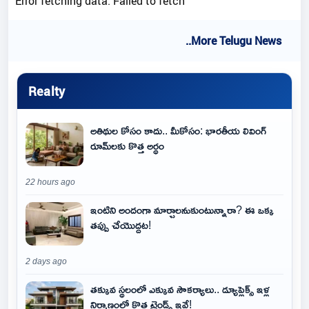
Error fetching data: Failed to fetch
..More Telugu News
Realty
అతిథుల కోసం కాదు.. మీకోసం: భారతీయ లివింగ్
రూమ్‌లకు కొత్త అర్థం
22 hours ago
ఇంటిని అందంగా మార్చాలనుకుంటున్నారా? ఈ ఒక్క
తప్పు చేయొద్దట!
2 days ago
తక్కువ స్థలంలో ఎక్కువ సౌకర్యాలు.. డ్యూప్లెక్స్ ఇళ్ల
నిర్మాణంలో కొత్త ట్రెండ్స్ ఇవే!