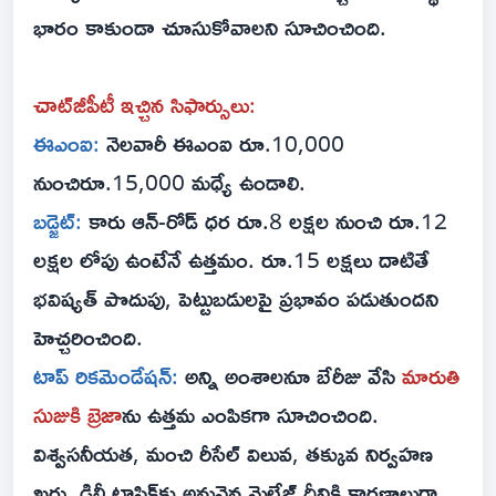
భారం కాకుండా చూసుకోవాలని సూచించింది.
చాట్‌జీపీటీ ఇచ్చిన సిఫార్సులు:
ఈఎంఐ:
నెలవారీ ఈఎంఐ రూ.10,000
నుంచిరూ.15,000 మధ్యే ఉండాలి.
బడ్జెట్:
కారు ఆన్-రోడ్ ధర రూ.8 లక్షల నుంచి రూ.12
లక్షల లోపు ఉంటేనే ఉత్తమం. రూ.15 లక్షలు దాటితే
భవిష్యత్ పొదుపు, పెట్టుబడులపై ప్రభావం పడుతుందని
హెచ్చరించింది.
టాప్ రికమెండేషన్:
అన్ని అంశాలనూ బేరీజు వేసి
మారుతి
సుజుకి బ్రెజా
ను ఉత్తమ ఎంపికగా సూచించింది.
విశ్వసనీయత, మంచి రీసేల్ విలువ, తక్కువ నిర్వహణ
ఖర్చు, ఢిల్లీ ట్రాఫిక్‌కు అనువైన మైలేజ్ దీనికి కారణాలుగా