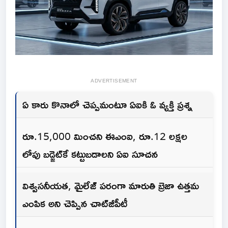
ADVERTISEMENT
ఏ కారు కొనాలో చెప్పమంటూ ఏఐకి ఓ వ్యక్తి ప్రశ్న
రూ.15,000 మించని ఈఎంఐ, రూ.12 లక్షల
లోపు బడ్జెట్‌కే కట్టుబడాలని ఏఐ సూచన
విశ్వసనీయత, మైలేజ్ పరంగా మారుతి బ్రెజా ఉత్తమ
ఎంపిక అని చెప్పిన చాట్‌జీపీటీ