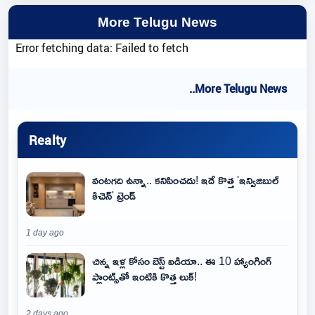
More Telugu News
Error fetching data: Failed to fetch
..More Telugu News
Realty
వంటగది ఉన్నా.. కనిపించదు! ఇదే కొత్త 'ఇన్విజిబుల్
కిచెన్' ట్రెండ్
1 day ago
చిన్న ఇళ్ల కోసం బెస్ట్ ఐడియా.. ఈ 10 హ్యాంగింగ్
ప్లాంట్స్‌తో ఇంటికి కొత్త లుక్!
2 days ago