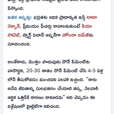
పేర్కొంది.
ఇతర ఆప్షన్లు:
భద్రతకు అధిక ప్రాధాన్యత ఇస్తే
టాటా
నెక్సాన్
, ప్రీమియం ఫీచర్లు కావాలనుకుంటే
కియా
సోనెట్
, స్మార్ట్ సెడాన్ ఆప్షన్‌గా
హోండా అమేజ్‌
ను
సూచించింది.
అంతేకాదు, మొత్తం పొదుపును డౌన్ పేమెంట్‌కు
వాడొద్దని, 20-30 శాతం డౌన్ పేమెంట్ చేసి 4-5 ఏళ్ల
లోన్ తీసుకోవడం మంచిదని సలహా ఇచ్చింది. "కారు
అనేది జీవితాన్ని సులభతరం చేయాలి తప్ప, నెలవారీ
ఆర్థిక ఒత్తిడికి కారణం కాకూడదు" అని చెప్పడం ఈ
విశ్లేషణలో హైలైట్‌గా నిలిచింది.