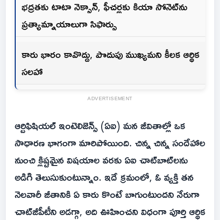
భద్రతకు టాటా నెక్సాన్, ఫీచర్లకు కియా సోనెట్‌ను
ప్రత్యామ్నాయాలుగా సిఫార్సు
కారు భారం కావొద్దు, పొదుపు ముఖ్యమని కీలక ఆర్థిక
సలహా
ADVERTISEMENT
ఆర్టిఫిషియల్ ఇంటెలిజెన్స్ (ఏఐ) మన జీవితాల్లో ఒక
సాధారణ భాగంగా మారిపోయింది. చిన్న చిన్న సందేహాల
నుంచి క్లిష్టమైన విషయాల వరకు ఏఐ చాట్‌బాట్‌లను
అడిగి తెలుసుకుంటున్నాం. ఇదే క్రమంలో, ఓ వ్యక్తి తన
నెలవారీ జీతానికి ఏ కారు కొంటే బాగుంటుందని నేరుగా
చాట్‌జీపీటీని అడగ్గా, అది ఊహించని విధంగా పూర్తి ఆర్థిక