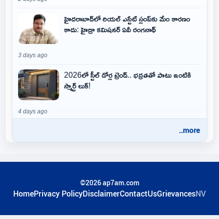
హైదరాబాద్‌లో రియల్ ఎస్టేట్ స్లంప్‌కు మేం కారణం
కాదు: హైడ్రా కమిషనర్ ఏవీ రంగనాథ్
3 days ago
2026లో స్టీల్ డోర్ల ట్రెండ్.. భద్రతతో పాటు ఇంటికి
స్మార్ట్ లుక్!
4 days ago
..more
©2026 ap7am.com
Home
Privacy Policy
Disclaimer
ContactUs
Grievances
NV