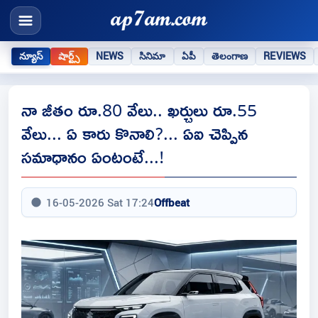
న్యూస్
షార్ట్స్
NEWS
సినిమా
ఏపీ
తెలంగాణ
REVIEWS
నా జీతం రూ.80 వేలు.. ఖర్చులు రూ.55
వేలు... ఏ కారు కొనాలి?... ఏఐ చెప్పిన
సమాధానం ఏంటంటే...!
16-05-2026 Sat 17:24
Offbeat