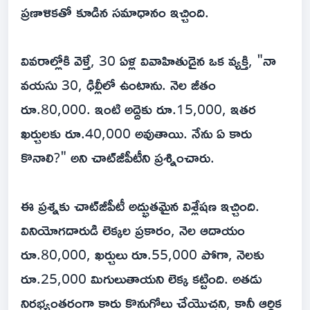
ప్రణాళికతో కూడిన సమాధానం ఇచ్చింది.
వివరాల్లోకి వెళ్తే, 30 ఏళ్ల వివాహితుడైన ఒక వ్యక్తి, "నా
వయసు 30, ఢిల్లీలో ఉంటాను. నెల జీతం
రూ.80,000. ఇంటి అద్దెకు రూ.15,000, ఇతర
ఖర్చులకు రూ.40,000 అవుతాయి. నేను ఏ కారు
కొనాలి?" అని చాట్‌జీపీటీని ప్రశ్నించారు.
ఈ ప్రశ్నకు చాట్‌జీపీటీ అద్భుతమైన విశ్లేషణ ఇచ్చింది.
వినియోగదారుడి లెక్కల ప్రకారం, నెల ఆదాయం
రూ.80,000, ఖర్చులు రూ.55,000 పోగా, నెలకు
రూ.25,000 మిగులుతాయని లెక్క కట్టింది. అతడు
నిరభ్యంతరంగా కారు కొనుగోలు చేయొచ్చని, కానీ ఆర్థిక