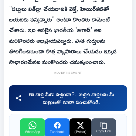
"డబ్బులు విత్‌డ్రా చేయడానికి వెళ్తే, హెయిర్‌కట్‌తో
బయటకు వస్తున్నారు" అంటూ కొందరు కామెంట్
చేశారు. ఇది అసలైన భారతీయ 'జుగాడ్' అని
మరికొందరు అభిప్రాయపడ్డారు. పాత గుర్తులను
తొలగించకుండా కొత్త వ్యాపారాలు చేయడం ఇక్కడ
సాధారణమేనని మ‌రికొంద‌రు చమత్కరించారు.
ADVERTISEMENT
ఈ వార్త మీకు నచ్చిందా?.. నచ్చిన వార్తలను మీ
మిత్రులతో కూడా పంచుకోండి.
Copy Link
WhatsApp
Facebook
(Twitter)