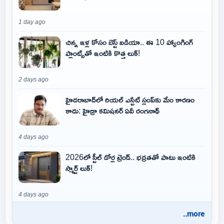
1 day ago
చిన్న ఇళ్ల కోసం బెస్ట్ ఐడియా.. ఈ 10 హ్యాంగింగ్
ప్లాంట్స్‌తో ఇంటికి కొత్త లుక్!
2 days ago
హైదరాబాద్‌లో రియల్ ఎస్టేట్ స్లంప్‌కు మేం కారణం
కాదు: హైడ్రా కమిషనర్ ఏవీ రంగనాథ్
4 days ago
2026లో స్టీల్ డోర్ల ట్రెండ్.. భద్రతతో పాటు ఇంటికి
స్మార్ట్ లుక్!
4 days ago
..more