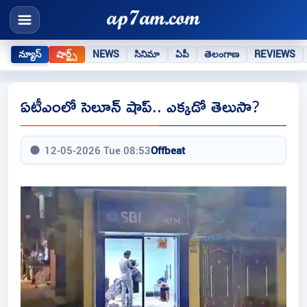
న్యూస్
షార్ట్స్
NEWS
సినిమా
ఏపీ
తెలంగాణ
REVIEWS
ఏటీఎంలో సెలూన్ షాప్.. ఎక్కడో తెలుసా?
12-05-2026 Tue 08:53
Offbeat