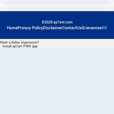
©2026 ap7am.com
Home
Privacy Policy
Disclaimer
ContactUs
Grievances
NV
Want a better experience?
Install ap7am PWA app