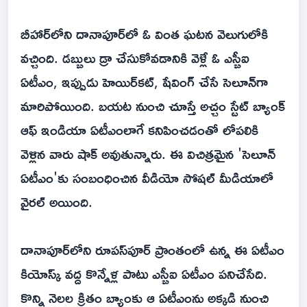
బీహార్‌లోని దానాపూర్‌లో ఓ వింత ఘటన వెలుగులోకి
వచ్చింది. డబ్బులు డ్రా చేసుకోవడానికి వెళ్లే ఓ ఎస్బీఐ
ఏటీఎం, ఇప్పుడు హెయిర్‌కట్, షేవింగ్ చేసే సెలూన్‌గా
మారిపోయింది. బయట నుంచి చూస్తే అచ్చం స్టేట్ బ్యాంక్
ఆఫ్ ఇండియా ఏటీఎంలాగే కనిపించడంతో లోపలికి
వెళ్లిన వారు షాక్ అవుతున్నారు. ఈ విచిత్రమైన 'సెలూన్
ఏటీఎం'కు సంబంధించిన వీడియో సోషల్ మీడియాలో
వైరల్ అయింది.
దానాపూర్‌లోని రూపస్‌పూర్ ప్రాంతంలో ఉన్న ఈ ఏటీఎం
కియోస్క్ వద్ద కొన్నేళ్ల పాటు ఎస్బీఐ ఏటీఎం పనిచేసేది.
కొన్ని నెలల క్రితం బ్యాంకు ఆ ఏటీఎంను అక్కడి నుంచి