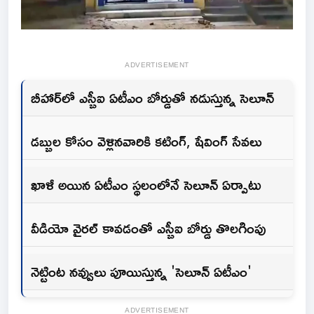
ADVERTISEMENT
బీహార్‌లో ఎస్బీఐ ఏటీఎం బోర్డుతో నడుస్తున్న సెలూన్
డబ్బుల కోసం వెళ్లినవారికి కటింగ్, షేవింగ్ సేవలు
ఖాళీ అయిన ఏటీఎం స్థలంలోనే సెలూన్ ఏర్పాటు
వీడియో వైరల్ కావడంతో ఎస్బీఐ బోర్డు తొలగింపు
నెట్టింట నవ్వులు పూయిస్తున్న 'సెలూన్ ఏటీఎం'
ADVERTISEMENT