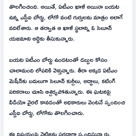
తొలగించింది. అయితే, ఏటీఎం ఖాళీ అయినా బయట
ఉన్న ఎస్బీఐ బోర్డు, లోగో వంటి గుర్తులను మాత్రం అలాగే
వదిలేశారు. ఆ తర్వాత ఆ ఖాళీ స్థలాన్ని ఓ సెలూన్
యజమాని అద్దెకు తీసుకున్నారు.
బయట ఏటీఎం బోర్డు ఉండటంతో డబ్బుల కోసం
చాలామంది లోపలికి వెళ్తున్నారు. తీరా అక్కడ ఏటీఎం
మెషీన్‌కు బదులుగా సెలూన్ కుర్చీలు, అద్దాలు, కటింగ్
పరికరాలు చూసి ఆశ్చర్యపోతున్నారు. ఈ ఘటనపై
వీడియో వైరల్ కావడంతో అధికారులు వెంటనే స్పందించి
ఎస్బీఐ బోర్డు, లోగోను తొలగించారు.
ఈ విషయంపై నెటిజన్లు సరదాగా స్పందిస్తున్నారు.