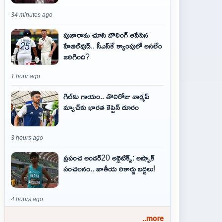
34 minutes ago
పుజారాను చూసి బౌలింగ్ ఆపేసిన
హేజిల్‌వుడ్.. సీఎస్‌కే క్యాంపులో అసలేం
జరిగింది?
1 hour ago
గిల్‌కు గాయం.. తొలిరోజు వార్మప్‌
మ్యాచ్‌కు భారత కెప్టెన్‌ దూరం
3 hours ago
ప్రపంచ అండర్20 అథ్లెటిక్స్: అష్ఫాక్
సంచలనం.. జాతీయ రికార్డు బద్దలు!
4 hours ago
..more