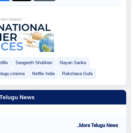
DVERTISEMENT
flix
Sangeeth Shobhan
Nayan Sarika
elugu cinema
Netflix India
Rakshasa Gufa
 Telugu News
..More Telugu News