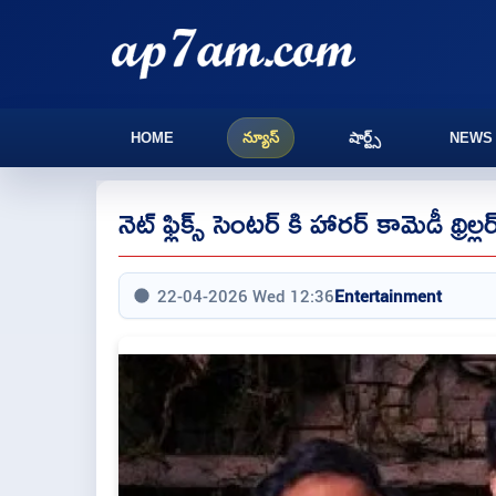
HOME
న్యూస్
షార్ట్స్
NEWS
నెట్ ఫ్లిక్స్ సెంటర్ కి హారర్ కామెడీ థ్రిల్
22-04-2026 Wed 12:36
Entertainment