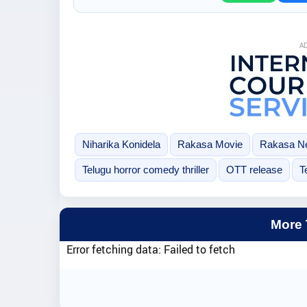
A
Niharika Konidela
Rakasa Movie
Rakasa Net
Telugu horror comedy thriller
OTT release
T
More
Error fetching data: Failed to fetch