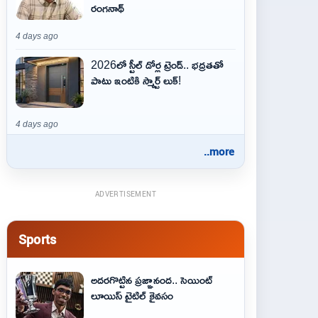
రంగనాథ్
4 days ago
2026లో స్టీల్ డోర్ల ట్రెండ్.. భద్రతతో
పాటు ఇంటికి స్మార్ట్ లుక్!
4 days ago
..more
ADVERTISEMENT
Sports
అదరగొట్టిన ప్రజ్ఞానంద.. సెయింట్‌
లూయిస్ టైటిల్‌ కైవసం