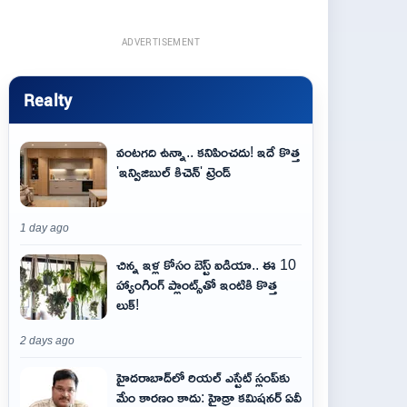
ADVERTISEMENT
Realty
వంటగది ఉన్నా.. కనిపించదు! ఇదే కొత్త
'ఇన్విజిబుల్ కిచెన్' ట్రెండ్
1 day ago
చిన్న ఇళ్ల కోసం బెస్ట్ ఐడియా.. ఈ 10
హ్యాంగింగ్ ప్లాంట్స్‌తో ఇంటికి కొత్త
లుక్!
2 days ago
హైదరాబాద్‌లో రియల్ ఎస్టేట్ స్లంప్‌కు
మేం కారణం కాదు: హైడ్రా కమిషనర్ ఏవీ