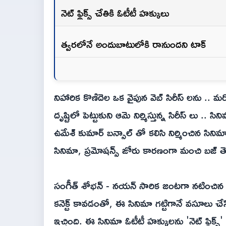
నెట్ ఫ్లిక్స్ చేతికి ఓటీటీ హక్కులు
త్వరలోనే అందుబాటులోకి రానుందని టాక్
నిహారిక కొణిదెల ఒక వైపున వెబ్ సిరీస్ లను .. మ
దృష్టిలో పెట్టుకుని ఆమె నిర్మిస్తున్న సిరీస్ ల
ఉమేశ్ కుమార్ బన్సాల్ తో కలిసి నిర్మించిన సినిమ
సినిమా, ప్రమోషన్స్ జోరు కారణంగా మంచి బజ్ తెచ
సంగీత్ శోభన్ - నయన్ సారిక జంటగా నటించిన ఈ స
కనెక్ట్ కావడంతో, ఈ సినిమా గట్టిగానే వసూలు చ
ఇచ్చింది. ఈ సినిమా ఓటీటీ హక్కులను 'నెట్ ఫ్లిక్