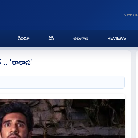
ADVERT
సినిమా
ఏపీ
తెలంగాణ
REVIEWS
లర్ .. 'రాకాస'