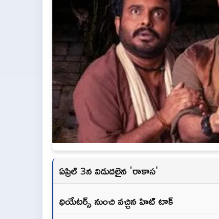
ఏప్రిల్ 3న విడుదలైన 'రాకాస'
థియేటర్స్ నుంచి వచ్చిన హిట్ టాక్