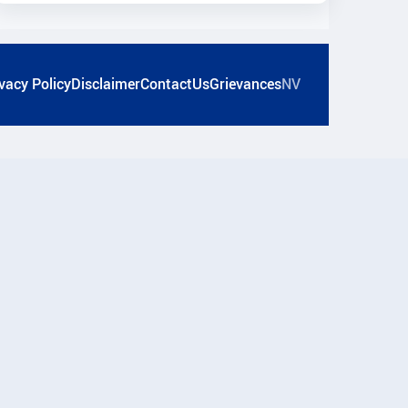
vacy Policy
Disclaimer
ContactUs
Grievances
NV