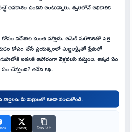
్చే అవకాశం ఉందని అంటున్నారు. త్వరలోనే అధికారిక
ోసం విదేశాల నుంచి వస్తాడు. ఆమెకి మరొకరితో పెళ్లి
యడం కోసం చేసే ప్రయత్నంలో సుబ్బలక్ష్మితో ప్రేమలో
ుహలోకి అతనికి ఆహారంగా వెళ్లవలసి వస్తుంది. అక్కడ ఏం
 ఏం చేస్తుంది? అనేది కథ.
చిన వార్తలను మీ మిత్రులతో కూడా పంచుకోండి.
Copy Link
book
(Twitter)