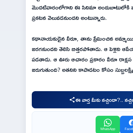
మొదటివారంలోగాని ఈ సినిమా అందుబాటులోకి వచ
ప్రకటన వెలువడనుందని అంటున్నారు.
కథానాయకుడైన వీరూ, తాను ప్రేమించిన అమ్మాయి క
జరగనుందని తెలిసి బిత్తరపోతాడు. ఆ పెళ్లిని ఆపే
పడతాడు. ఆ ఊరు ఆచారం ప్రకారం వీరూ రాక్షస గ
జరుగుతుంది? అతనిని కాపాడటం కోసం సుబ్బలక్ష్మి
ఈ వార్త మీకు నచ్చిందా?.. నచ్
WhatsApp
Face