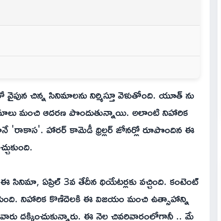
రో వైపున చిన్న సినిమాలను నిర్మిస్తూ వెళుతోంది. యూత్ ను
ు .. సినిమాలు మంచి ఆదరణ పొందుతున్నాయి. అలాంటి నిహారిక
ానే 'రాకాస'. హారర్ కామెడీ థ్రిల్లర్ జోనర్లో రూపొందిన ఈ
్చుకుంది.
ినిమా, ఏప్రిల్ 3వ తేదీన థియేటర్లకు వచ్చింది. కంటెంట్
ేసింది. నిహారిక కొణిదెలకి ఈ విజయం మంచి ఉత్సాహాన్ని
స్' వారు దక్కించుకున్నారు. ఈ నెల చివరివారంలోగానీ .. మే