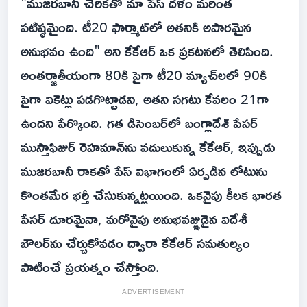
"ముజరబానీ చేరికతో మా పేస్ దళం మరింత
పటిష్ఠమైంది. టీ20 ఫార్మాట్‌లో అతనికి అపారమైన
అనుభవం ఉంది" అని కేకేఆర్ ఒక ప్రకటనలో తెలిపింది.
అంతర్జాతీయంగా 80కి పైగా టీ20 మ్యాచ్‌లలో 90కి
పైగా వికెట్లు పడగొట్టాడని, అతని సగటు కేవలం 21గా
ఉందని పేర్కొంది. గత డిసెంబర్‌లో బంగ్లాదేశ్ పేసర్
ముస్తాఫిజుర్ రెహమాన్‌ను వదులుకున్న కేకేఆర్, ఇప్పుడు
ముజరబానీ రాకతో పేస్ విభాగంలో ఏర్పడిన లోటును
కొంతమేర భర్తీ చేసుకున్నట్లయింది. ఒకవైపు కీలక భారత
పేసర్ దూరమైనా, మరోవైపు అనుభవజ్ఞుడైన విదేశీ
బౌలర్‌ను చేర్చుకోవడం ద్వారా కేకేఆర్ సమతుల్యం
పాటించే ప్రయత్నం చేస్తోంది.
ADVERTISEMENT