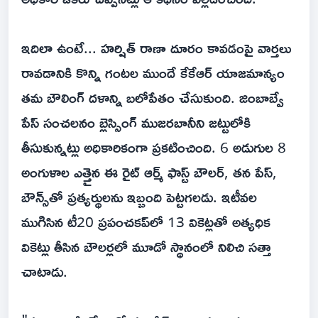
ఇదిలా ఉంటే... హర్షిత్ రాణా దూరం కావడంపై వార్తలు
రావడానికి కొన్ని గంటల ముందే కేకేఆర్ యాజమాన్యం
తమ బౌలింగ్ దళాన్ని బలోపేతం చేసుకుంది. జింబాబ్వే
పేస్ సంచలనం బ్లెస్సింగ్ ముజరబానీని జట్టులోకి
తీసుకున్నట్లు అధికారికంగా ప్రకటించింది. 6 అడుగుల 8
అంగుళాల ఎత్తైన ఈ రైట్ ఆర్మ్ ఫాస్ట్ బౌలర్, తన పేస్,
బౌన్స్‌తో ప్రత్యర్థులను ఇబ్బంది పెట్టగలడు. ఇటీవల
ముగిసిన టీ20 ప్రపంచకప్‌లో 13 వికెట్లతో అత్యధిక
వికెట్లు తీసిన బౌలర్లలో మూడో స్థానంలో నిలిచి సత్తా
చాటాడు.