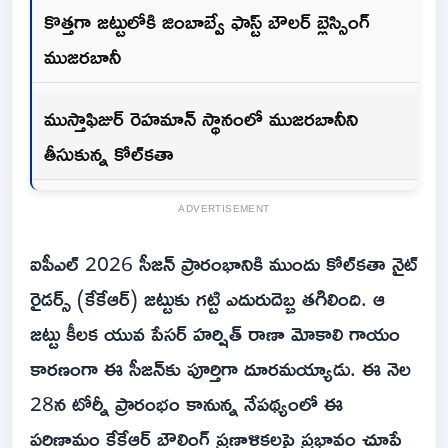
కొత్తగా జట్టులోకి జింబాబ్వే ఫాస్ట్ బౌలర్ బ్లెస్సింగ్
ముజరబానీ
ముస్తాఫిజుర్ రెహమాన్ స్థానంలో ముజ‌ర‌బానీని
తీసుకున్న‌ కోల్‌కతా
ADVERTISEMENT
ఐపీఎల్ 2026 సీజన్ ప్రారంభానికి ముందు కోల్‌కతా నైట్
రైడర్స్ (కేకేఆర్) జట్టుకు గట్టి ఎదురుదెబ్బ తగిలింది. ఆ
జట్టు కీలక యువ పేసర్ హర్షిత్ రాణా మోకాలి గాయం
కారణంగా ఈ సీజన్‌కు పూర్తిగా దూరమయ్యాడు. ఈ నెల‌
28న టోర్నీ ప్రారంభం కానున్న నేపథ్యంలో ఈ
పరిణామం కేకేఆర్ బౌలింగ్ ప్రణాళికలపై ప్రభావం చూపే