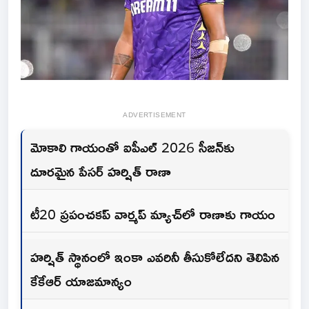
ADVERTISEMENT
మోకాలి గాయంతో ఐపీఎల్ 2026 సీజన్‌కు
దూరమైన పేసర్ హర్షిత్ రాణా
టీ20 ప్రపంచకప్ వార్మప్ మ్యాచ్‌లో రాణాకు గాయం
హర్షిత్ స్థానంలో ఇంకా ఎవరినీ తీసుకోలేదని తెలిపిన
కేకేఆర్ యాజమాన్యం