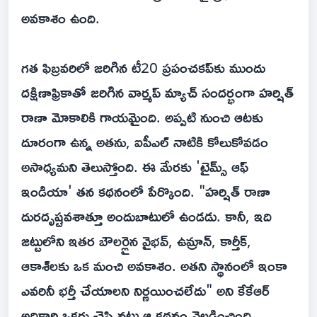
అవకాశం ఉంది.
గత ఫిబ్రవరిలో జరిగిన టీ20 ప్రపంచకప్‌కు ముందు
దక్షిణాఫ్రికాతో జరిగిన వార్మప్ మ్యాచ్ సందర్భంగా హర్షిత్
రాణా మోకాలికి గాయమైంది. అప్పటి నుంచి ఆటకు
దూరంగా ఉన్న అతను, ఐపీఎల్ నాటికి కోలుకోవడం
అసాధ్యమని తెలుస్తోంది. ఈ మేరకు 'టైమ్స్ ఆఫ్
ఇండియా' తన కథనంలో పేర్కొంది. "హర్షిత్ రాణా
దురదృష్టవశాత్తూ అందుబాటులో ఉండడు. కానీ, ఇది
జట్టులోని ఇతర బౌలర్లైన వైభవ్, ఉమ్రాన్, కార్తీక్,
ఆకాశ్‌లకు ఒక మంచి అవకాశం. అతని స్థానంలో ఇంకా
ఎవరినీ భర్తీ చేయాలని నిర్ణయించలేదు" అని కేకేఆర్
అధికారి ఒకరు చెప్పినట్లు ఆ కథనం వెల్లడించింది.