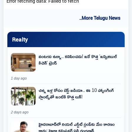
Error fetching data: Failed to fetch
..More Telugu News
Realty
వంటగది ఉన్నా.. కనిపించదు! ఇదే కొత్త 'ఇన్విజిబుల్
కిచెన్' ట్రెండ్
1 day ago
చిన్న ఇళ్ల కోసం బెస్ట్ ఐడియా.. ఈ 10 హ్యాంగింగ్
ప్లాంట్స్‌తో ఇంటికి కొత్త లుక్!
2 days ago
హైదరాబాద్‌లో రియల్ ఎస్టేట్ స్లంప్‌కు మేం కారణం
కాదు: హైడ్రా కమిషనర్ ఏవీ రంగనాథ్