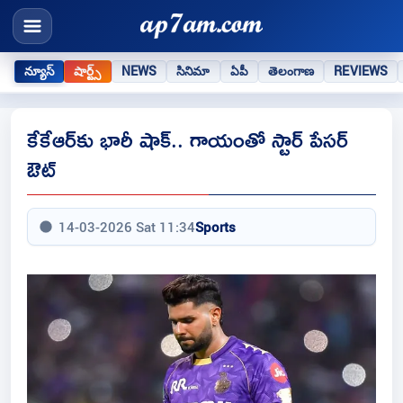
న్యూస్
షార్ట్స్
NEWS
సినిమా
ఏపీ
తెలంగాణ
REVIEWS
కేకేఆర్‌కు భారీ షాక్.. గాయంతో స్టార్ పేసర్
ఔట్
14-03-2026 Sat 11:34
Sports