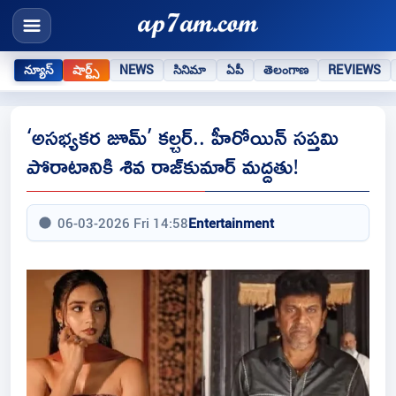
న్యూస్
షార్ట్స్
NEWS
సినిమా
ఏపీ
తెలంగాణ
REVIEWS
‘అసభ్యకర జూమ్’ కల్చర్.. హీరోయిన్ సప్తమి
పోరాటానికి శివ రాజ్‌కుమార్ మద్దతు!
06-03-2026 Fri 14:58
Entertainment