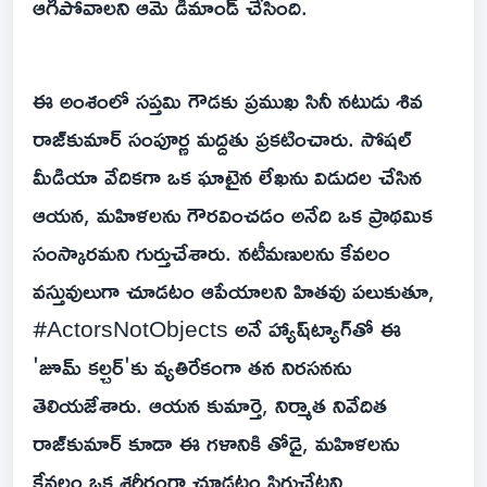
ఆగిపోవాలని ఆమె డిమాండ్ చేసింది.
ఈ అంశంలో సప్తమి గౌడకు ప్రముఖ సినీ నటుడు శివ
రాజ్‌కుమార్ సంపూర్ణ మద్దతు ప్రకటించారు. సోషల్
మీడియా వేదికగా ఒక ఘాటైన లేఖను విడుదల చేసిన
ఆయన, మహిళలను గౌరవించడం అనేది ఒక ప్రాథమిక
సంస్కారమని గుర్తుచేశారు. నటీమణులను కేవలం
వస్తువులుగా చూడటం ఆపేయాలని హితవు పలుకుతూ,
#ActorsNotObjects అనే హ్యాష్‌ట్యాగ్‌తో ఈ
'జూమ్ కల్చర్'కు వ్యతిరేకంగా తన నిరసనను
తెలియజేశారు. ఆయన కుమార్తె, నిర్మాత నివేదిత
రాజ్‌కుమార్ కూడా ఈ గళానికి తోడై, మహిళలను
కేవలం ఒక శరీరంగా చూడటం సిగ్గుచేటని