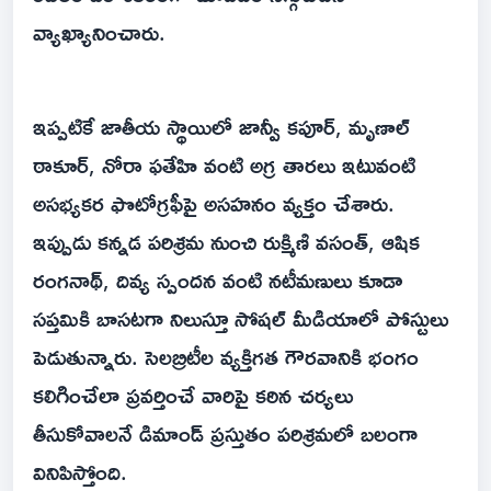
వ్యాఖ్యానించారు.
ఇప్పటికే జాతీయ స్థాయిలో జాన్వీ కపూర్, మృణాల్
ఠాకూర్, నోరా ఫతేహి వంటి అగ్ర తారలు ఇటువంటి
అసభ్యకర ఫొటోగ్రఫీపై అసహనం వ్యక్తం చేశారు.
ఇప్పుడు కన్నడ పరిశ్రమ నుంచి రుక్మిణి వసంత్, ఆషిక
రంగనాథ్, దివ్య స్పందన వంటి నటీమణులు కూడా
సప్తమికి బాసటగా నిలుస్తూ సోషల్ మీడియాలో పోస్టులు
పెడుతున్నారు. సెలబ్రిటీల వ్యక్తిగత గౌరవానికి భంగం
కలిగించేలా ప్రవర్తించే వారిపై కఠిన చర్యలు
తీసుకోవాలనే డిమాండ్ ప్రస్తుతం పరిశ్రమలో బలంగా
వినిపిస్తోంది.