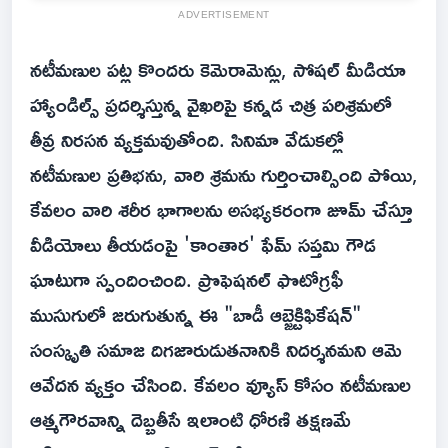
ADVERTISEMENT
నటీమణుల పట్ల కొందరు కెమెరామెన్లు, సోషల్ మీడియా
హ్యాండిల్స్ ప్రదర్శిస్తున్న వైఖరిపై కన్నడ చిత్ర పరిశ్రమలో
తీవ్ర నిరసన వ్యక్తమవుతోంది. సినిమా వేడుకల్లో
నటీమణుల ప్రతిభను, వారి శ్రమను గుర్తించాల్సింది పోయి,
కేవలం వారి శరీర భాగాలను అసభ్యకరంగా జూమ్ చేస్తూ
వీడియోలు తీయడంపై 'కాంతార' ఫేమ్ సప్తమి గౌడ
ఘాటుగా స్పందించింది. ప్రొఫెషనల్ ఫొటోగ్రఫీ
ముసుగులో జరుగుతున్న ఈ "బాడీ ఆబ్జెక్టిఫికేషన్"
సంస్కృతి సమాజ దిగజారుడుతనానికి నిదర్శనమని ఆమె
ఆవేదన వ్యక్తం చేసింది. కేవలం వ్యూస్ కోసం నటీమణుల
ఆత్మగౌరవాన్ని దెబ్బతీసే ఇలాంటి ధోరణి తక్షణమే