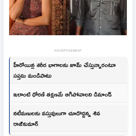
ADVERTISEMENT
హీరోయిన్ల శరీర భాగాలను జూమ్ చేస్తున్నారంటూ
సప్తమి మండిపాటు
ఇలాంటి ధోరణి తక్షణమే ఆగిపోవాలని డిమాండ్
నటీమణులను వస్తువులుగా చూడొద్దన్న శివ
రాజ్‌కుమార్