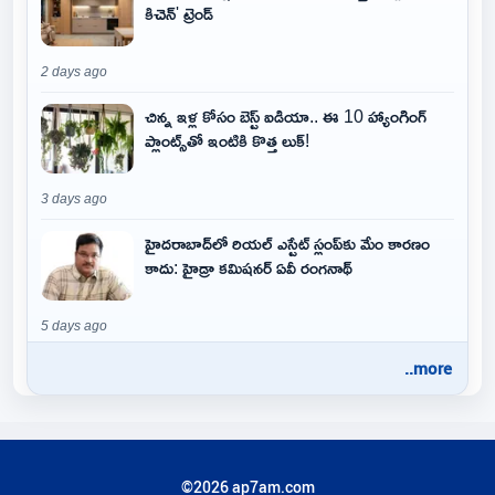
కిచెన్' ట్రెండ్
2 days ago
చిన్న ఇళ్ల కోసం బెస్ట్ ఐడియా.. ఈ 10 హ్యాంగింగ్
ప్లాంట్స్‌తో ఇంటికి కొత్త లుక్!
3 days ago
హైదరాబాద్‌లో రియల్ ఎస్టేట్ స్లంప్‌కు మేం కారణం
కాదు: హైడ్రా కమిషనర్ ఏవీ రంగనాథ్
5 days ago
..more
©2026 ap7am.com