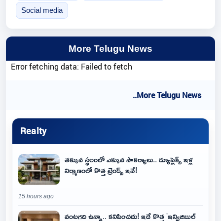
Social media
More Telugu News
Error fetching data: Failed to fetch
..More Telugu News
Realty
తక్కువ స్థలంలో ఎక్కువ సౌకర్యాలు.. డ్యూప్లెక్స్ ఇళ్ల
నిర్మాణంలో కొత్త ట్రెండ్స్ ఇవే!
15 hours ago
వంటగది ఉన్నా.. కనిపించదు! ఇదే కొత్త 'ఇన్విజిబుల్