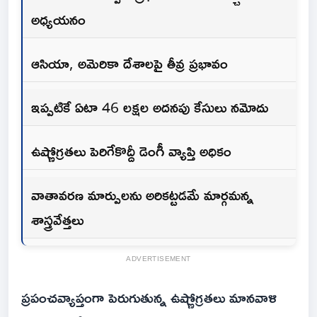
అధ్యయనం
ఆసియా, అమెరికా దేశాలపై తీవ్ర ప్రభావం
ఇప్పటికే ఏటా 46 లక్షల అదనపు కేసులు నమోదు
ఉష్ణోగ్రతలు పెరిగేకొద్దీ డెంగీ వ్యాప్తి అధికం
వాతావరణ మార్పులను అరికట్టడమే మార్గమన్న
శాస్త్రవేత్తలు
ADVERTISEMENT
ప్రపంచవ్యాప్తంగా పెరుగుతున్న ఉష్ణోగ్రతలు మానవాళి