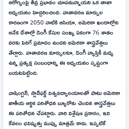
ఆరోగ్యంపై తీవ్ర ప్రభావం చూపనున్నాయని ఒక తాజా
అధ్యయనం హెచ్చరించింది. వాతావరణ మార్పుల
కారణంగా 2050 నాటికి ఆసియా, అమెరికా ఖండాల్లోని
అనేక దేశాల్లో డెంగీ కేసుల సంఖ్య ఏకంగా 76 శాతం
వరకు పెరిగే ప్రమాదం ఉందని అమెరికా శాస్త్రవేత్తలు
తేల్చారు. వాతావరణ మార్పులకూ, డెంగీ వ్యాప్తికీ మధ్య
ఉన్న ప్రత్యక్ష సంబంధాన్ని ఈ అధ్యయనం స్పష్టంగా
బయటపెట్టింది.
వాషింగ్టన్, స్టాన్‌ఫర్డ్ విశ్వవిద్యాలయాలతో పాటు అమెరికా
జాతీయ ఆర్థిక పరిశోధన బ్యూరోకు చెందిన శాస్త్రవేత్తలు
ఈ పరిశోధన చేపట్టారు. వారి విశ్లేషణ ప్రకారం, ఇది
కేవలం భవిష్యత్తు ముప్పు మాత్రమే కాదు. ఇప్పటికే