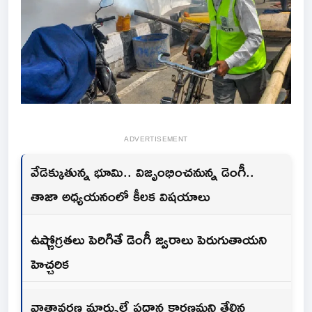
ADVERTISEMENT
వేడెక్కుతున్న భూమి.. విజృంభించనున్న డెంగీ..
తాజా అధ్యయనంలో కీలక విషయాలు
ఉష్ణోగ్రతలు పెరిగితే డెంగీ జ్వరాలు పెరుగుతాయని
హెచ్చరిక
వాతావరణ మార్పులే ప్రధాన కారణమని తేల్చిన