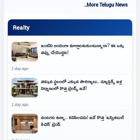
..More Telugu News
Realty
ఇంటిని అందంగా మార్చాలనుకుంటున్నారా? ఈ ఒక్క
తప్పు చేయొద్దట!
1 day ago
తక్కువ స్థలంలో ఎక్కువ సౌకర్యాలు.. డ్యూప్లెక్స్ ఇళ్ల
నిర్మాణంలో కొత్త ట్రెండ్స్ ఇవే!
1 day ago
వంటగది ఉన్నా.. కనిపించదు! ఇదే కొత్త 'ఇన్విజిబుల్
కిచెన్' ట్రెండ్