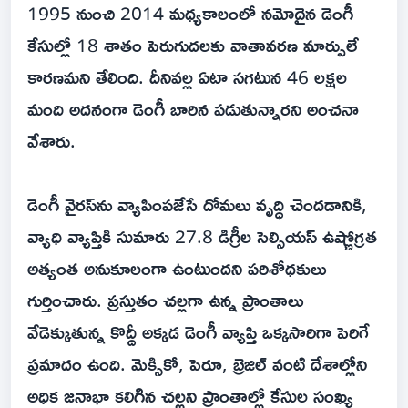
1995 నుంచి 2014 మధ్యకాలంలో నమోదైన డెంగీ
కేసుల్లో 18 శాతం పెరుగుదలకు వాతావరణ మార్పులే
కారణమని తేలింది. దీనివల్ల ఏటా సగటున 46 లక్షల
మంది అదనంగా డెంగీ బారిన పడుతున్నారని అంచనా
వేశారు.
డెంగీ వైరస్‌ను వ్యాపింపజేసే దోమలు వృద్ధి చెందడానికి,
వ్యాధి వ్యాప్తికి సుమారు 27.8 డిగ్రీల సెల్సియస్ ఉష్ణోగ్రత
అత్యంత అనుకూలంగా ఉంటుందని పరిశోధకులు
గుర్తించారు. ప్రస్తుతం చల్లగా ఉన్న ప్రాంతాలు
వేడెక్కుతున్న కొద్దీ అక్కడ డెంగీ వ్యాప్తి ఒక్కసారిగా పెరిగే
ప్రమాదం ఉంది. మెక్సికో, పెరూ, బ్రెజిల్ వంటి దేశాల్లోని
అధిక జనాభా కలిగిన చల్లని ప్రాంతాల్లో కేసుల సంఖ్య