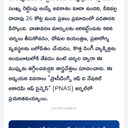
సంఖ్య రెట్టింపు అయ్యే అవకాశం కూడా ఉందని, దీనివల్ల
దాదాపు 26 కోట్ల మంది ప్రజలు ప్రమాదంలో పడతారని
పేర్కొంది. వాతావరణ మార్పులను అరికట్టేందుకు కఠిన
చర్యలు తీసుకోవడం, దోమల నియంత్రణ, ప్రజారోగ్య
వ్యవస్థలను బలోపేతం చేయడం, కొత్త డెంగీ వ్యాక్సిన్లను
అందుబాటులోకి తేవడం వంటి చర్యల ద్వారా ఈ
ముప్పును తగ్గించవచ్చని శాస్త్రవేత్తలు సూచించారు. ఈ
అధ్యయన వివరాలు "ప్రొసీడింగ్స్ ఆఫ్ ది నేషనల్
అకాడమీ ఆఫ్ సైన్సెస్" (PNAS) జర్నల్‌లో
ప్రచురితమయ్యాయి.
ADVERTISEMENT