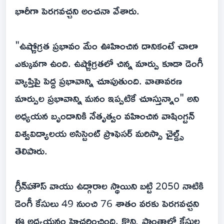
భారీగా పెరగవచ్చని అంచనా వేశారు.
"ఉష్ణోగ్రత ప్రభావం మేం ఊహించిన దానికంటే చాలా
ఎక్కువగా ఉంది. ఉష్ణోగ్రతలో చిన్న మార్పు కూడా డెంగీ
వ్యాప్తిపై పెద్ద ప్రభావాన్ని చూపుతుంది. వాతావరణ
మార్పుల ప్రభావాన్ని మనం ఇప్పటికే చూస్తున్నాం" అని
అధ్యయన బృందానికి నేతృత్వం వహించిన వాషింగ్టన్
విశ్వవిద్యాలయ అసిస్టెంట్ ప్రొఫెసర్ మరిస్సా చైల్డ్స్
తెలిపారు.
గ్రీన్‌హౌస్ వాయు ఉద్గారాల స్థాయిని బట్టి 2050 నాటికి
డెంగీ కేసులు 49 నుంచి 76 శాతం వరకు పెరగవచ్చని
ఈ అధ్యయనం హెచ్చరించింది. కొన్ని ప్రాంతాల్లో కేసుల