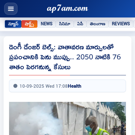
న్యూస్
షార్ట్స్
NEWS
సినిమా
ఏపీ
తెలంగాణ
REVIEWS
డెంగీ డేంజర్ బెల్స్: వాతావరణ మార్పులతో
ప్రపంచానికి పెను ముప్పు.. 2050 నాటికి 76
శాతం పెరగనున్న కేసులు
10-09-2025 Wed 17:08
Health