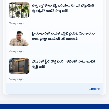
చిన్న ఇళ్ల కోసం బెస్ట్ ఐడియా.. ఈ 10 హ్యాంగింగ్
ప్లాంట్స్‌తో ఇంటికి కొత్త లుక్!
3 days ago
హైదరాబాద్‌లో రియల్ ఎస్టేట్ స్లంప్‌కు మేం కారణం
కాదు: హైడ్రా కమిషనర్ ఏవీ రంగనాథ్
4 days ago
2026లో స్టీల్ డోర్ల ట్రెండ్.. భద్రతతో పాటు ఇంటికి
స్మార్ట్ లుక్!
5 days ago
..more