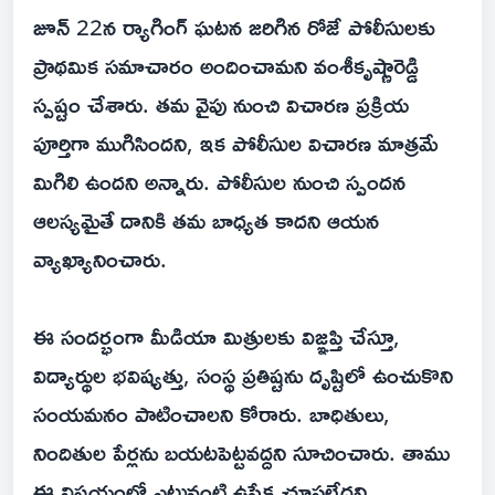
జూన్ 22న ర్యాగింగ్ ఘటన జరిగిన రోజే పోలీసులకు
ప్రాథమిక సమాచారం అందించామని వంశీకృష్ణారెడ్డి
స్పష్టం చేశారు. తమ వైపు నుంచి విచారణ ప్రక్రియ
పూర్తిగా ముగిసిందని, ఇక పోలీసుల విచారణ మాత్రమే
మిగిలి ఉందని అన్నారు. పోలీసుల నుంచి స్పందన
ఆలస్యమైతే దానికి తమ బాధ్యత కాదని ఆయన
వ్యాఖ్యానించారు.
ఈ సందర్భంగా మీడియా మిత్రులకు విజ్ఞప్తి చేస్తూ,
విద్యార్థుల భవిష్యత్తు, సంస్థ ప్రతిష్టను దృష్టిలో ఉంచుకొని
సంయమనం పాటించాలని కోరారు. బాధితులు,
నిందితుల పేర్లను బయటపెట్టవద్దని సూచించారు. తాము
ఈ విషయంలో ఎటువంటి ఉపేక్ష చూపలేదని,