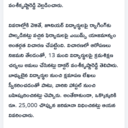
వంశీకృష్ణారెడ్డి వెల్లడించారు.
వివరాల్లోకి వెళితే, జూనియర్ విద్యార్థులపై ర్యాగింగ్‌కు
పాల్పడినట్లు వచ్చిన ఫిర్యాదులపై ఎయిమ్స్ యాజమాన్యం
అంతర్గత విచారణ చేపట్టింది. విచారణలో ఆరోపణలు
నిజమని తేలడంతో, 13 మంది విద్యార్థులపై క్రమశిక్షణ
చర్యలు అమలు చేసినట్లు డాక్టర్ వంశీకృష్ణారెడ్డి తెలిపారు.
బాధ్యులైన విద్యార్థుల నుంచి క్షమాపణ లేఖలు
స్వీకరించడంతో పాటు, వారిని హాస్టల్ నుంచి
బహిష్కరించినట్లు చెప్పారు. అంతేకాకుండా, ఒక్కొక్కరికి
రూ. 25,000 చొప్పున జరిమానా విధించినట్లు ఆయన
వివరించారు.