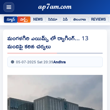
న్యూస్
షార్ట్స్
NEWS
సినిమా
ఏపీ
తెలంగాణ
REVIEWS
మంగళగిరి ఎయిమ్స్ లో ర్యాగింగ్... 13
మందిపై కఠిన చర్యలు
05-07-2025 Sat 20:39
Andhra