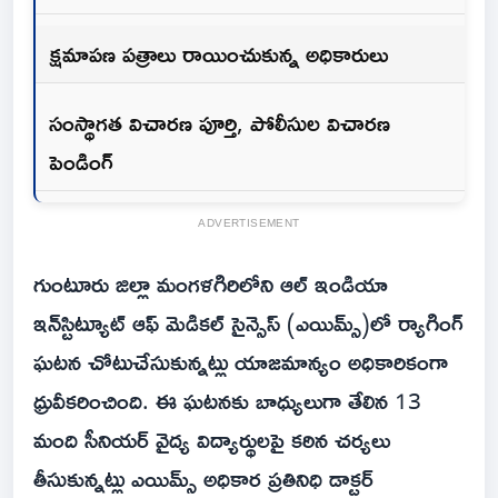
క్షమాపణ పత్రాలు రాయించుకున్న అధికారులు
సంస్థాగత విచారణ పూర్తి, పోలీసుల విచారణ
పెండింగ్
ADVERTISEMENT
గుంటూరు జిల్లా మంగళగిరిలోని ఆల్ ఇండియా
ఇన్‌స్టిట్యూట్ ఆఫ్ మెడికల్ సైన్సెస్ (ఎయిమ్స్)లో ర్యాగింగ్
ఘటన చోటుచేసుకున్నట్లు యాజమాన్యం అధికారికంగా
ధ్రువీకరించింది. ఈ ఘటనకు బాధ్యులుగా తేలిన 13
మంది సీనియర్ వైద్య విద్యార్థులపై కఠిన చర్యలు
తీసుకున్నట్లు ఎయిమ్స్ అధికార ప్రతినిధి డాక్టర్