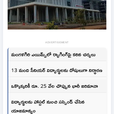
ADVERTISEMENT
మంగళగిరి ఎయిమ్స్‌లో ర్యాగింగ్‌పై కఠిన చర్యలు
13 మంది సీనియర్ విద్యార్థులను దోషులుగా నిర్ధారణ
ఒక్కొక్కరికీ రూ. 25 వేల చొప్పున భారీ జరిమానా
విద్యార్థులను హాస్టల్ నుంచి సస్పెండ్ చేసిన
యాజమాన్యం