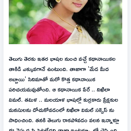
తెలుగు తెరకు ఇతర భాషల నుంచి వచ్చే కథానాయికల
తాకిడి ఎక్కువగానే ఉంటుంది. తాజాగా 'మేడ మీద
అబ్బాయి' సినిమాతో మరో కొత్త కథానాయిక
పరిచయమవుతోంది. ఆ కథానాయిక పేరే .. నిఖిలా
విమల్. తమిళ .. మలయాళ భాషల్లో కుర్రకారు ప్రేక్షకుల
మనసులను దోచుకోవడంలో నిఖిలా విమల్ సక్సెస్ ను
సాధించింది. తనకి తెలుగు రాకపోవడం వలన ఇన్నాళ్లూ
ఈ వైపు దృష్టి పెట్టలేదని తాజా ఇంటర్వ్యూలో చెప్పింది.