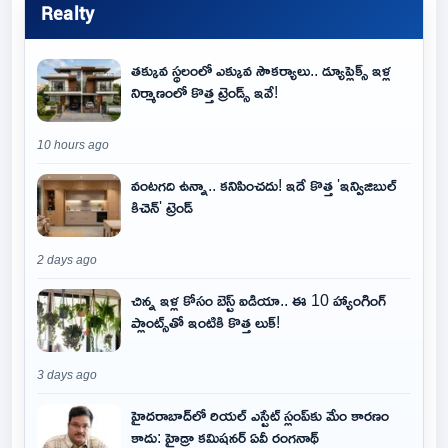
Realty
తక్కువ స్థలంలో ఎక్కువ సౌకర్యాలు.. డ్యూప్లెక్స్ ఇళ్ల
నిర్మాణంలో కొత్త ట్రెండ్స్ ఇవే!
10 hours ago
వంటగది ఉన్నా.. కనిపించదు! ఇదే కొత్త 'ఇన్విజిబుల్
కిచెన్' ట్రెండ్
2 days ago
చిన్న ఇళ్ల కోసం బెస్ట్ ఐడియా.. ఈ 10 హ్యాంగింగ్
ప్లాంట్స్‌తో ఇంటికి కొత్త లుక్!
3 days ago
హైదరాబాద్‌లో రియల్ ఎస్టేట్ స్లంప్‌కు మేం కారణం
కాదు: హైడ్రా కమిషనర్ ఏవీ రంగనాథ్