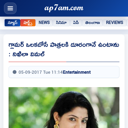
న్యూస్
షార్ట్స్
NEWS
సినిమా
ఏపీ
తెలంగాణ
REVIEWS
గ్లామర్ ఒలకబోసే పాత్రలకి దూరంగానే ఉంటాను
: నిఖిలా విమల్
05-09-2017 Tue 11:14
Entertainment