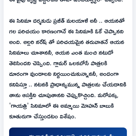
ఈ సినిమా దర్శకుడు ప్రజీత్ మలయాళీ అనీ .. ఆయనతో
గల పరిచయం కారణంగానే ఈ సినిమాకి ఓకే చెప్పానని
అంది. అల్లరి నరేష్ తో పరిచయమైన తరువాతనే ఆయన
సినిమాలు చూశాననీ, ఆయన ఎంత మంచి నటుడో
తెలిసిందని చెప్పింది. గ్లామర్ ఒలకబోసే పాత్రలకి
దూరంగా వుండాలని నిర్ణయించుకున్నాననీ, అందంగా
కనిపిస్తూ .. నటనకి ప్రాధాన్యమున్న పాత్రలను చేయడానికి
తాను ఆసక్తిని చూపుతానని చెప్పుకొచ్చింది. మరోపక్క,
'గాయత్రి' సినిమాలో ఈ అమ్మాయి మోహన్ బాబుకి
కూతురుగా చేస్తుండటం విశేషం.