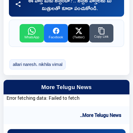
ఈ వార్త మీకు నచ్చిందా?.. నచ్చిన వార్తలను మీ
మిత్రులతో కూడా పంచుకోండి.
Copy Link
WhatsApp
Facebook
(Twitter)
allari naresh. nikhila vimal
More Telugu News
Error fetching data: Failed to fetch
..More Telugu News