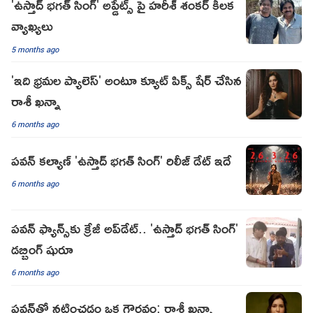
'ఉస్తాద్ భగత్ సింగ్' అప్డేట్స్ పై హరీశ్ శంకర్ కీలక
వ్యాఖ్యలు
5 months ago
'ఇది భ్రమల ప్యాలెస్' అంటూ క్యూట్ పిక్స్ షేర్ చేసిన
రాశీ ఖన్నా
6 months ago
పవన్ కల్యాణ్ 'ఉస్తాద్ భగత్ సింగ్' రిలీజ్ డేట్ ఇదే
6 months ago
ప‌వ‌న్‌ ఫ్యాన్స్‌కు క్రేజీ అప్‌డేట్.. 'ఉస్తాద్ భగత్ సింగ్'
డబ్బింగ్ షురూ
6 months ago
పవన్‌తో నటించడం ఒక గౌరవం: రాశీ ఖన్నా