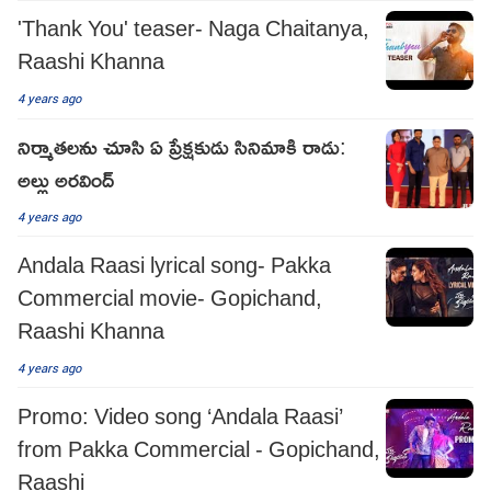
'Thank You' teaser- Naga Chaitanya,
Raashi Khanna
4 years ago
నిర్మాతలను చూసి ఏ ప్రేక్షకుడు సినిమాకి రాడు:
అల్లు అరవింద్
4 years ago
Andala Raasi lyrical song- Pakka
Commercial movie- Gopichand,
Raashi Khanna
4 years ago
Promo: Video song ‘Andala Raasi’
from Pakka Commercial - Gopichand,
Raashi