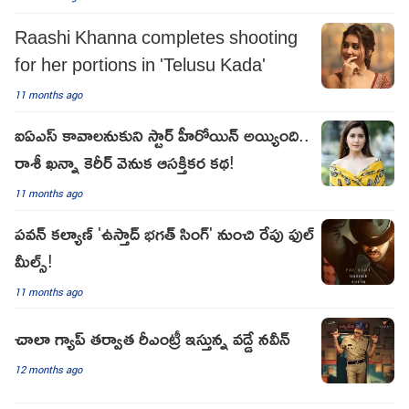
Raashi Khanna completes shooting
for her portions in 'Telusu Kada'
11 months ago
ఐఏఎస్ కావాలనుకుని స్టార్ హీరోయిన్ అయ్యింది..
రాశీ ఖన్నా కెరీర్ వెనుక ఆసక్తికర కథ!
11 months ago
పవన్ కల్యాణ్ 'ఉస్తాద్ భగత్ సింగ్' నుంచి రేపు ఫుల్
మీల్స్!
11 months ago
చాలా గ్యాప్ తర్వాత రీఎంట్రీ ఇస్తున్న వడ్డే నవీన్
12 months ago