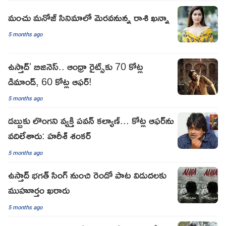
మంచు మనోజ్ సినిమాలో మెరవనున్న రాశి ఖన్నా
5 months ago
ఉస్తాద్' బిజినెస్.. ఆంధ్రా రైట్స్‌కు 70 కోట్ల
డిమాండ్, 60 కోట్ల ఆఫర్!
5 months ago
డబ్బుకు లొంగని వ్యక్తి పవన్ కల్యాణ్... కోట్ల ఆఫర్‌ను
వదిలేశారు: హరీశ్‌ శంకర్
5 months ago
ఉస్తాద్ భగత్ సింగ్ నుంచి రెండో పాట విడుదలకు
ముహూర్తం ఖరారు
5 months ago