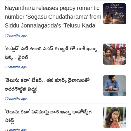
Nayanthara releases peppy romantic
number 'Sogasu Chudatharama' from
Siddu Jonnalagadda's 'Telusu Kada'
10 months ago
'ఉస్తాద్' సెట్ నుంచి పవన్ కల్యాణ్ తో రాశీ ఖన్నా
సెల్ఫీ.. వైరల్
10 months ago
'తెలుసు కదా' టీజర్.. తన మార్క్ డైలాగులతో
అదరగొట్టిన సిద్దు!
10 months ago
'తెలుసు కదా' సినిమాపై రాశి ఖన్నా భావోద్వేగ
పోస్ట్
11 months ago