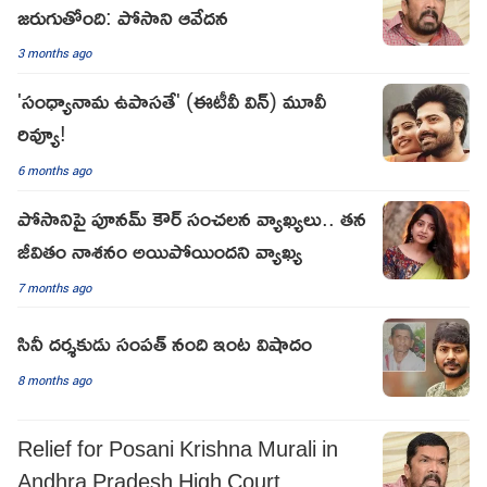
జరుగుతోంది: పోసాని ఆవేదన
3 months ago
'సంధ్యానామ ఉపాసతే' (ఈటీవీ విన్) మూవీ
రివ్యూ!
6 months ago
పోసానిపై పూనమ్ కౌర్ సంచలన వ్యాఖ్యలు.. తన
జీవితం నాశనం అయిపోయిందని వ్యాఖ్య
7 months ago
సినీ దర్శకుడు సంపత్ నంది ఇంట విషాదం
8 months ago
Relief for Posani Krishna Murali in
Andhra Pradesh High Court