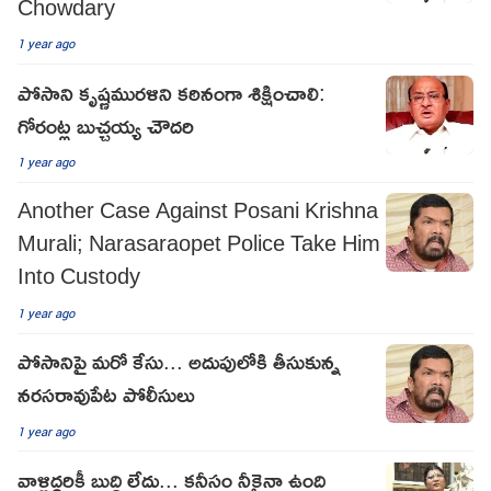
Chowdary
1 year ago
పోసాని కృష్ణమురళిని కఠినంగా శిక్షించాలి:
గోరంట్ల బుచ్చయ్య చౌదరి
1 year ago
Another Case Against Posani Krishna
Murali; Narasaraopet Police Take Him
Into Custody
1 year ago
పోసానిపై మరో కేసు... అదుపులోకి తీసుకున్న
నరసరావుపేట పోలీసులు
1 year ago
వాళ్లిద్దరికీ బుద్ధి లేదు... కనీసం నీకైనా ఉంది