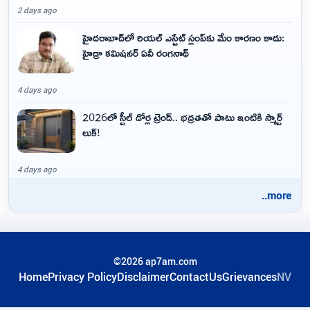
2 days ago
హైదరాబాద్‌లో రియల్ ఎస్టేట్ స్లంప్‌కు మేం కారణం కాదు:
హైడ్రా కమిషనర్ ఏవీ రంగనాథ్
4 days ago
2026లో స్టీల్ డోర్ల ట్రెండ్.. భద్రతతో పాటు ఇంటికి స్మార్ట్
లుక్!
4 days ago
..more
©2026 ap7am.com
Home
Privacy Policy
Disclaimer
ContactUs
Grievances
NV