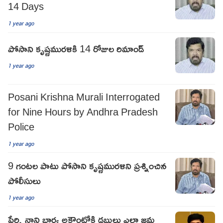
14 Days
1 year ago
పోసాని కృష్ణ‌ముర‌ళికి 14 రోజుల రిమాండ్‌
1 year ago
Posani Krishna Murali Interrogated
for Nine Hours by Andhra Pradesh
Police
1 year ago
9 గంటల పాటు పోసాని కృష్ణమురళిని ప్రశ్నించిన
పోలీసులు
1 year ago
పేర్ని నాని భార్య అకౌంట్లోకి డబ్బులు ఎలా జమ