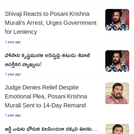
Shivaji Reacts to Posani Krishna
Murali’s Arrest, Urges Government
for Leniency
1 year ago
పోసాని కృష్ణ‌ముర‌ళి అరెస్టుపై న‌టుడు శివాజీ
ఆస‌క్తిక‌ర వ్యాఖ్య‌లు!
1 year ago
Judge Denies Relief Despite
Emotional Plea, Posani Krishna
Murali Sent to 14-Day Remand
1 year ago
జడ్జి ఎదుట భోరున విలపించినా దక్కని ఊరట...