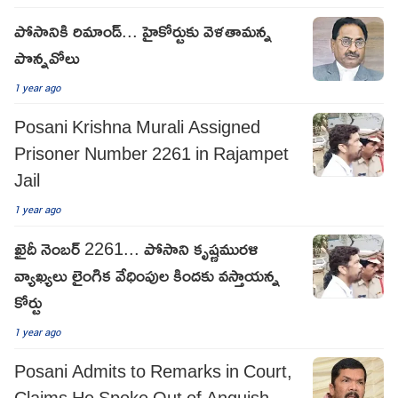
పోసానికి రిమాండ్... హైకోర్టుకు వెళతామన్న
పొన్నవోలు
1 year ago
Posani Krishna Murali Assigned
Prisoner Number 2261 in Rajampet
Jail
1 year ago
ఖైదీ నెంబర్ 2261... పోసాని కృష్ణమురళి
వ్యాఖ్యలు లైంగిక వేధింపుల కిందకు వస్తాయన్న
కోర్టు
1 year ago
Posani Admits to Remarks in Court,
Claims He Spoke Out of Anguish