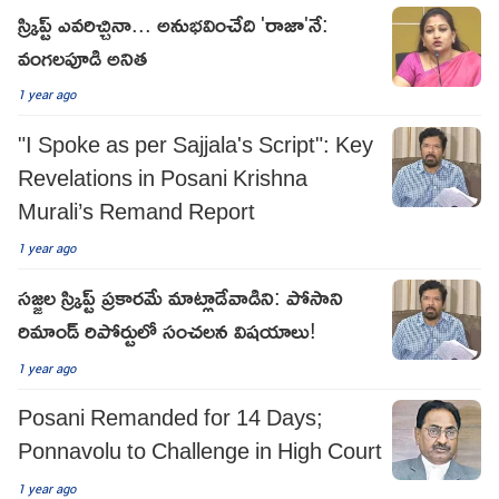
స్క్రిప్ట్ ఎవరిచ్చినా... అనుభవించేది 'రాజా'నే:
వంగలపూడి అనిత
1 year ago
"I Spoke as per Sajjala's Script": Key
Revelations in Posani Krishna
Murali’s Remand Report
1 year ago
సజ్జల స్క్రిప్ట్ ప్రకారమే మాట్లాడేవాడిని: పోసాని
రిమాండ్ రిపోర్టులో సంచలన విషయాలు!
1 year ago
Posani Remanded for 14 Days;
Ponnavolu to Challenge in High Court
1 year ago