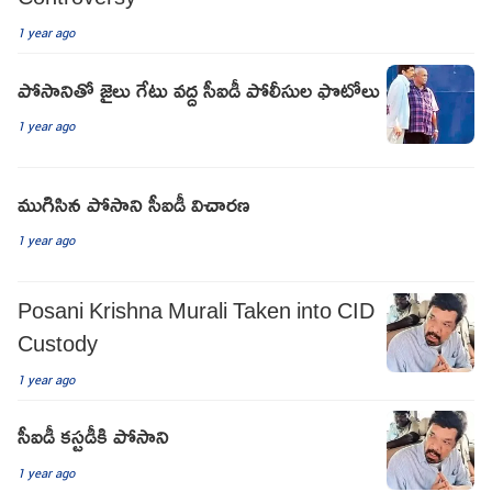
1 year ago
పోసానితో జైలు గేటు వద్ద సీఐడీ పోలీసుల ఫొటోలు
1 year ago
ముగిసిన పోసాని సీఐడీ విచారణ
1 year ago
Posani Krishna Murali Taken into CID
Custody
1 year ago
సీఐడీ కస్టడీకి పోసాని
1 year ago