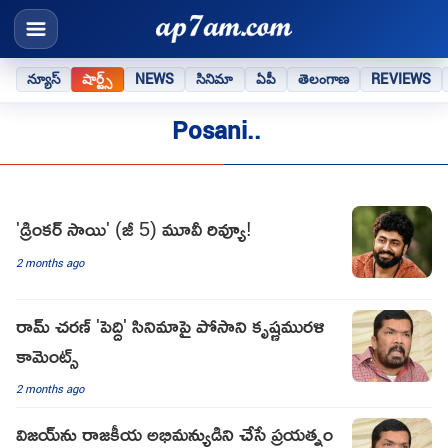
న్యూస్
షార్ట్స్
NEWS
సినిమా
ఏపీ
తెలంగాణ
REVIEWS
Posani..
'డ్రింకర్ సాయి' (జీ 5) మూవీ రివ్యూ!
2 months ago
రామ్ చరణ్ 'పెద్ది' సినిమాపై పోసాని కృష్ణమురళి
కామెంట్స్
2 months ago
విజయ్‌ను రాజకీయ అభిమన్యుడిని చేసే ప్రయత్నం