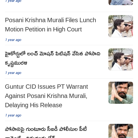
1 year ago
Posani Krishna Murali Files Lunch
Motion Petition in High Court
1 year ago
హైకోర్టులో లంచ్ మోషన్ పిటిషన్ వేసిన పోసాని
కృష్ణమురళి
1 year ago
Guntur CID Issues PT Warrant
Against Posani Krishna Murali,
Delaying His Release
1 year ago
పోసానిపై గుంటూరు సీఐడీ పోలీసుల పీటీ
వారెంట్.. విడుదలకు బ్రేక్