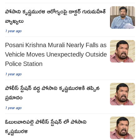
పోసాని కృష్ణమురళి ఆరోగ్యంపై డాక్టర్ గురుమహేశ్
వ్యాఖ్యలు
1 year ago
Posani Krishna Murali Nearly Falls as
Vehicle Moves Unexpectedly Outside
Police Station
1 year ago
పోలీస్ స్టేషన్ వద్ద పోసాని కృష్ణమురళికి తప్పిన
ప్రమాదం
1 year ago
ఓబులవారిపల్లె పోలీస్ స్టేషన్ లో పోసాని
కృష్ణమురళి