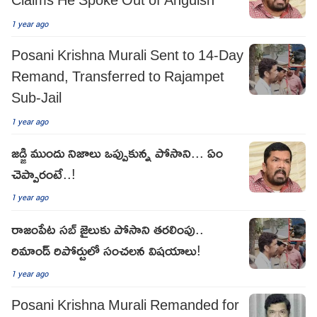
1 year ago
Posani Krishna Murali Sent to 14-Day
Remand, Transferred to Rajampet
Sub-Jail
1 year ago
జడ్జి ముందు నిజాలు ఒప్పుకున్న పోసాని... ఏం
చెప్పారంటే..!
1 year ago
రాజంపేట స‌బ్ జైలుకు పోసాని త‌ర‌లింపు..
రిమాండ్ రిపోర్టులో సంచ‌ల‌న విష‌యాలు!
1 year ago
Posani Krishna Murali Remanded for