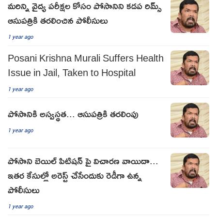
మరిన్ని వైద్య పరీక్షల కోసం పోసానిని కడప రిమ్స్
ఆసుపత్రికి తరలించిన పోలీసులు
1 year ago
Posani Krishna Murali Suffers Health
Issue in Jail, Taken to Hospital
1 year ago
పోసానికి అస్వస్థత... ఆసుపత్రికి తరలింపు
1 year ago
పోసాని బెయిల్ పిటిషన్ పై విచారణ వాయిదా...
ఇతర కేసుల్లో అరెస్ట్ చేసేందుకు రెడీగా ఉన్న
పోలీసులు
1 year ago