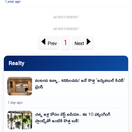
1 year ago
ADVERTISEMENT
ADVERTISEMENT
1
Prev
Next
Realty
వంటగది ఉన్నా.. కనిపించదు! ఇదే కొత్త 'ఇన్విజిబుల్ కిచెన్'
ట్రెండ్
1 day ago
చిన్న ఇళ్ల కోసం బెస్ట్ ఐడియా.. ఈ 10 హ్యాంగింగ్
ప్లాంట్స్‌తో ఇంటికి కొత్త లుక్!