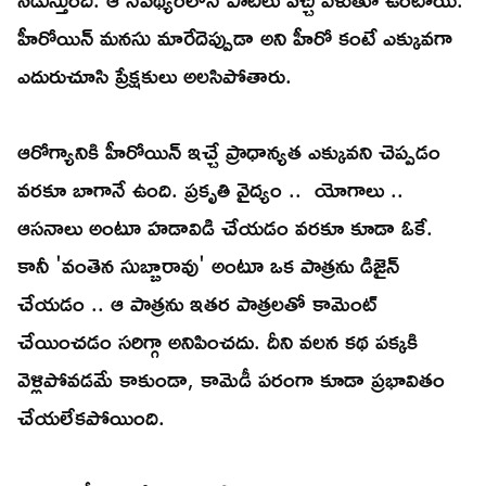
హీరోయిన్ మనసు మారేదెప్పుడా అని హీరో కంటే ఎక్కువగా
ఎదురుచూసి ప్రేక్షకులు అలసిపోతారు.
ఆరోగ్యానికి హీరోయిన్ ఇచ్చే ప్రాధాన్యత ఎక్కువని చెప్పడం
వరకూ బాగానే ఉంది. ప్రకృతి వైద్యం .. యోగాలు ..
ఆసనాలు అంటూ హడావిడి చేయడం వరకూ కూడా ఓకే.
కానీ 'వంతెన సుబ్బారావు' అంటూ ఒక పాత్రను డిజైన్
చేయడం .. ఆ పాత్రను ఇతర పాత్రలతో కామెంట్
చేయించడం సరిగ్గా అనిపించదు. దీని వలన కథ పక్కకి
వెళ్లిపోవడమే కాకుండా, కామెడీ పరంగా కూడా ప్రభావితం
చేయలేకపోయింది.