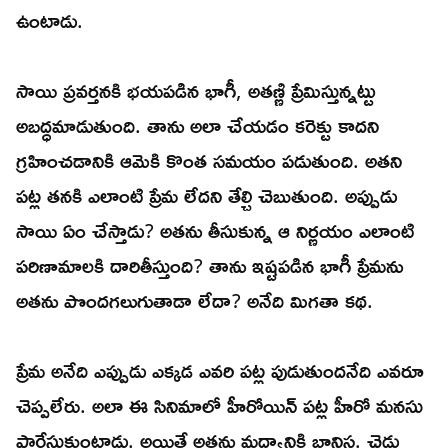
ఉంటాడు.
సాయి ప్రవర్తనకి భయపడిన భాగీ, అతణ్ణి ప్రేమిస్తున్నట్టు
అబద్ధమాడుతుంది. తాను అలా చేయడం కరెక్టు కాదని
గ్రహించడానికి ఆమెకి కొంత సమయం పడుతుంది. అతని
పట్ల తనకి ఎలాంటి ప్రేమ లేదని తేల్చి చెబుతుంది. అప్పుడు
సాయి ఏం చేస్తాడు? అతను తీసుకున్న ఆ నిర్ణయం ఎలాంటి
పరిణామాలకి దారితీస్తుంది? తాను ఇష్టపడిన భాగీ ప్రేమను
అతను పొందగలుగుతాడా లేదా? అనేది మిగతా కథ.
ప్రేమ అనేది ఎప్పుడు ఎక్కడ ఎవరి పట్ల పుడుతుందనేది ఎవరూ
చెప్పలేరు. అలా ఈ సినిమాలో హీరోయిన్ పట్ల హీరో మనసు
పారేసుకుంటాడు. అయితే అతను మద్యానికి బానిస. చెడు