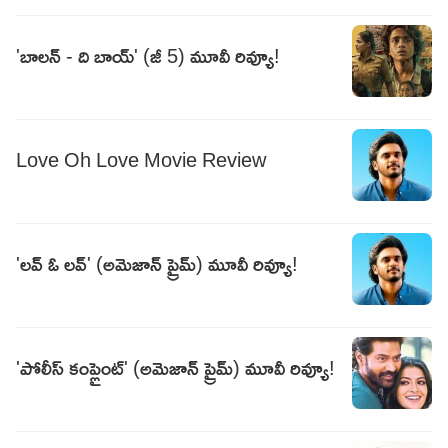
'బాలన్ - ది బాయ్' (జీ 5) మూవీ రివ్యూ!
Love Oh Love Movie Review
'లవ్ ఓ లవ్' (అమెజాన్ ప్రైమ్) మూవీ రివ్యూ!
'పోలీస్ కంప్లైంట్' (అమెజాన్ ప్రైమ్) మూవీ రివ్యూ!