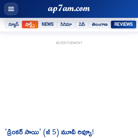
న్యూస్
షార్ట్స్
NEWS
సినిమా
ఏపీ
తెలంగాణ
REVIEWS
ADVERTISEMENT
'డ్రింకర్ సాయి' (జీ 5) మూవీ రివ్యూ!