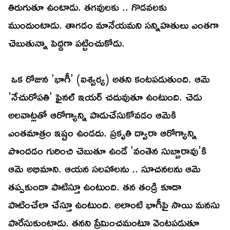
తిరుగుతూ ఉంటాడు. తగవులకు .. గొడవలకు
ముందుంటాడు. తాగడం మానేయమని సన్నిహతులు ఎంతగా
చెబుతున్నా పెద్దగా పట్టించుకోడు.
ఒక రోజున 'భాగీ' (ఐశ్వర్య) అతని కంటపడుతుంది. ఆమె
'నేచురోపతి' ఫైనల్ ఇయర్ చదువుతూ ఉంటుంది. చెడు
అలవాట్లతో ఆరోగ్యాన్ని పాడుచేసుకోవడం ఆమెకి
ఎంతమాత్రం ఇష్టం ఉండదు. ప్రకృతి ద్వారా ఆరోగ్యాన్ని
పొందడం గురించి చెబుతూ ఉండే 'వంతెన సుబ్బారావు'కి
ఆమె అభిమాని. ఆయన సలహాలను .. సూచనలను ఆమె
తప్పకుండా పాటిస్తూ ఉంటుంది. తన తండ్రి కూడా
పాటించేలా చేస్తూ ఉంటుంది. అలాంటి భాగీపై సాయి మనసు
పారేసుకుంటాడు. తనని ప్రేమించమంటూ వెంటపడుతూ