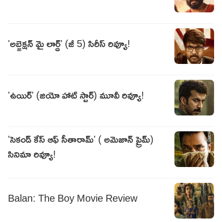
'అబ్జెక్షన్ మై లార్డ్' (జీ 5) సిరీస్ రివ్యూ!
'ఉయిర్' (జియో హాట్ స్టార్) మూవీ రివ్యూ!
'సెకండ్ కేస్ ఆఫ్ సీతారామ్' ( అమెజాన్ ప్రైమ్)
సినిమా రివ్యూ!
Balan: The Boy Movie Review