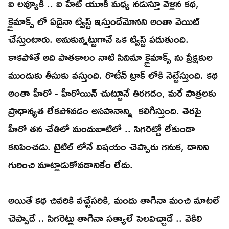
ఐ లవ్యూకీ .. ఐ హేట్ యూకి మధ్య నడుస్తూ వెళ్లిన కథ,
క్లైమాక్స్ లో ఏదైనా ట్విస్ట్ ఇస్తుందేమోనని అంతా వెయిట్
చేస్తుంటారు. అనుకున్నట్టుగానే ఒక ట్విస్ట్ పడుతుంది.
కాకపోతే అది పాతకాలం నాటి సినిమా క్లైమాక్స్ ను ప్రేక్షకుల
ముందుకు తీసుకు వస్తుంది. రొటీన్ ట్రాక్ లోకి నెట్టేస్తుంది. కథ
అంతా హీరో - హీరోయిన్ చుట్టూనే తిరగడం, మరే పాత్రలకు
ప్రాధాన్యత లేకపోవడం అసహనాన్ని కలిగిస్తుంది. తెరపై
హీరో తన చేతిలో మందుబాటిలో .. సిగరెట్టో లేకుండా
కనిపించడు. టైటిల్ లోనే విషయం చెప్పారు గనుక, దానిని
గురించి మాట్లాడుకోవడానికేం లేదు.
అయితే కథ చివరికి వచ్చేసరికి, మందు తాగినా మంచి మాటలే
చెప్పాడే .. సిగరెట్లు తాగినా సత్యాలే సెలవిచ్చాడే .. వెకిలి