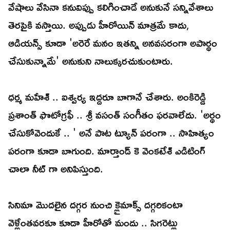
వేషాలు వేసినా కనువిప్పు కలిగించాడే అనుకునే సన్నివేశాలు
తెరపైకి వస్తాయి. అప్పుడు హీరోయిన్ మాత్రమే కాదు,
ఆడియన్స్ కూడా 'అరెరే మనం ఇతన్ని అనవసరంగా అపార్థం
చేసుకున్నామే' అనుకుని నాలుక్కరచుకుంటారు.
ధర్మ మహేశ్ .. ఐశ్వర్య ఇద్దరూ బాగానే చేశారు. అంకిరెడ్డి
ప్రశాంత్ ఫొటోగ్రఫీ .. శ్రీ వసంత్ సంగీతం ఫరవాలేదు. 'అర్థం
చేసుకోవెందుకే .. ' అనే పాట ట్యూన్ పరంగా .. సాహిత్యం
పరంగా కూడా బాగుంది. మార్తాండ్ కె వెంకటేశ్ ఎడిటింగ్
చాలా నీట్ గా అనిపిస్తుంది.
సినిమా మొదలైన దగ్గర నుంచి క్లైమాక్స్ దగ్గరికంటా
వెళ్లేంతవరకూ కూడా హీరోతో మందు .. సిగరెట్లు