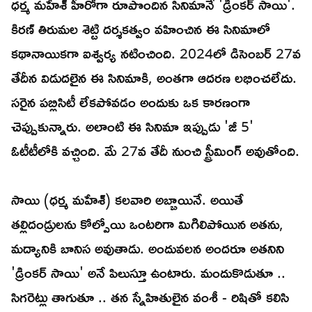
ధర్మ మహేశ్ హీరోగా రూపొందిన సినిమానే 'డ్రింకర్ సాయి'.
కిరణ్ తిరుమల శెట్టి దర్శకత్వం వహించిన ఈ సినిమాలో
కథానాయికగా ఐశ్వర్య నటించింది. 2024లో డిసెంబర్ 27వ
తేదీన విడుదలైన ఈ సినిమాకి, అంతగా ఆదరణ లభించలేదు.
సరైన పబ్లిసిటీ లేకపోవడం అందుకు ఒక కారణంగా
చెప్పుకున్నారు. అలాంటి ఈ సినిమా ఇప్పుడు 'జీ 5'
ఓటీటీలోకి వచ్చింది. మే 27వ తేదీ నుంచి స్ట్రీమింగ్ అవుతోంది.
సాయి (ధర్మ మహేశ్) కలవారి అబ్బాయినే. అయితే
తల్లిదండ్రులను కోల్పోయి ఒంటరిగా మిగిలిపోయిన అతను,
మద్యానికి బానిస అవుతాడు. అందువలన అందరూ అతనిని
'డ్రింకర్ సాయి' అనే పిలుస్తూ ఉంటారు. మందుకొడుతూ ..
సిగరెట్లు తాగుతూ .. తన స్నేహితులైన వంశీ - రిషితో కలిసి