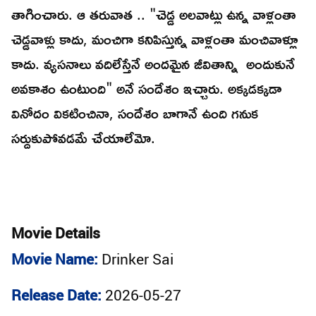
తాగించారు. ఆ తరువాత .. "చెడ్డ అలవాట్లు ఉన్న వాళ్లంతా
చెడ్డవాళ్లు కాదు, మంచిగా కనిపిస్తున్న వాళ్లంతా మంచివాళ్లూ
కాదు. వ్యసనాలు వదిలేస్తేనే అందమైన జీవితాన్ని అందుకునే
అవకాశం ఉంటుంది" అనే సందేశం ఇచ్చారు. అక్కడక్కడా
వినోదం వికటించినా, సందేశం బాగానే ఉంది గనుక
సర్దుకుపోవడమే చేయాలేమో.
Movie Details
Movie Name:
Drinker Sai
Release Date:
2026-05-27