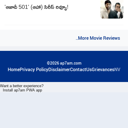
'ఆజాదీ 501' (ఆహా) సిరీస్ రివ్యూ!
..More Movie Reviews
©2026 ap7am.com
Home
Privacy Policy
Disclaimer
ContactUs
Grievances
NV
Want a better experience?
Install ap7am PWA app