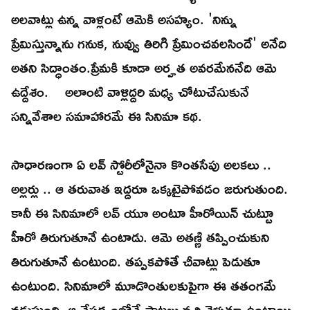
అలవాట్లు ఉన్న వాళ్లంటే ఆమెకి అసహ్యం. 'నిన్ను
ప్రేమిస్తున్నాను గనుక, నువ్వు తిరిగి ప్రేమించవలసిందే' అనేది
అతని సిద్ధాంతం.ప్రేమకి కూడా అర్హత అవరమేననేది ఆమె
ఉద్దేశం. అలాంటి వాళ్లిద్దరి మధ్య చోటుచేసుకునే
సన్నివేశాల సమాహారమే ఈ సినిమా కథ.
సాధారణంగా ఏ లవ్ స్టోరీలోనైనా కొంతసేపు అలకలు ..
అల్లర్లు .. ఆ తరువాత ఇద్దరూ ఒక్కటైపోవడం జరుగుతుంది.
కానీ ఈ సినిమాలో లవ్ యూ అంటూ హీరోయిన్ చుట్టూ
హీరో తిరుగుతూనే ఉంటాడు. ఆమె అతణ్ణి తప్పించుకుని
తిరుగుతూనే ఉంటుంది. తప్పకపోతే చీవాట్లు పెడుతూ
ఉంటుంది. సినిమాలో మూడొంతులకుపైగా ఈ తతంగమే
నడుస్తుంది. ఆ నేపథ్యంలోనే పాటలు వచ్చి వెళుతూ ఉంటాయి.