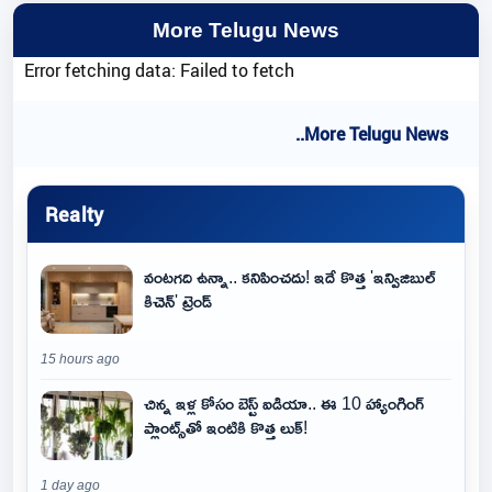
More Telugu News
Error fetching data: Failed to fetch
..More Telugu News
Realty
వంటగది ఉన్నా.. కనిపించదు! ఇదే కొత్త 'ఇన్విజిబుల్
కిచెన్' ట్రెండ్
15 hours ago
చిన్న ఇళ్ల కోసం బెస్ట్ ఐడియా.. ఈ 10 హ్యాంగింగ్
ప్లాంట్స్‌తో ఇంటికి కొత్త లుక్!
1 day ago