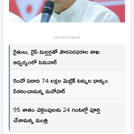
ADVERTISEMENT
రైతులు, రైస్ మిల్లర్లతో పౌరసరఫరాల శాఖ
ఆధ్వర్యంలో సెమినార్
రెండో ఏడాది 74 లక్షల మెట్రిక్ టన్నుల ధాన్యం
సేకరించామన్న మనోహర్
95 శాతం చెల్లింపులను 24 గంటల్లో పూర్తి
చేశామన్న మంత్రి