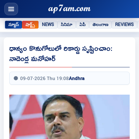
న్యూస్
షార్ట్స్
NEWS
సినిమా
ఏపీ
తెలంగాణ
REVIEWS
ధాన్యం కొనుగోలులో రికార్డు సృష్టించాం:
నాదెండ్ల మనోహర్
09-07-2026 Thu 19:08
Andhra