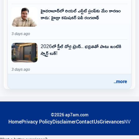
హైదరాబాద్‌లో రియల్ ఎస్టేట్ స్లంప్‌కు మేం కారణం
కాదు: హైడ్రా కమిషనర్ ఏవీ రంగనాథ్
3 days ago
2026లో స్టీల్ డోర్ల ట్రెండ్.. భద్రతతో పాటు ఇంటికి
స్మార్ట్ లుక్!
3 days ago
..more
©2026 ap7am.com
Home
Privacy Policy
Disclaimer
ContactUs
Grievances
NV