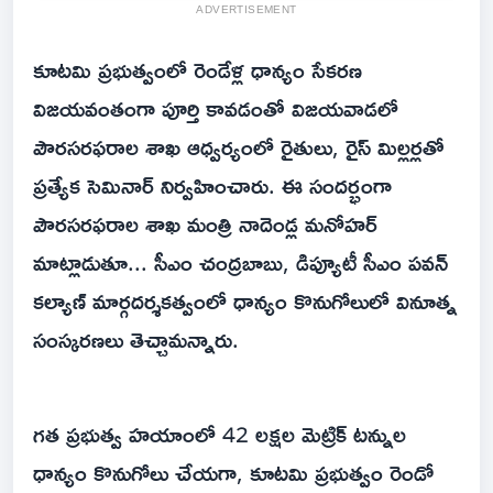
ADVERTISEMENT
కూటమి ప్రభుత్వంలో రెండేళ్ల ధాన్యం సేకరణ
విజయవంతంగా పూర్తి కావడంతో విజయవాడలో
పౌరసరఫరాల శాఖ ఆధ్వర్యంలో రైతులు, రైస్ మిల్లర్లతో
ప్రత్యేక సెమినార్ నిర్వహించారు. ఈ సందర్భంగా
పౌరసరఫరాల శాఖ మంత్రి నాదెండ్ల మనోహర్
మాట్లాడుతూ... సీఎం చంద్రబాబు, డిప్యూటీ సీఎం పవన్
కల్యాణ్ మార్గదర్శకత్వంలో ధాన్యం కొనుగోలులో వినూత్న
సంస్కరణలు తెచ్చామన్నారు.
గత ప్రభుత్వ హయాంలో 42 లక్షల మెట్రిక్ టన్నుల
ధాన్యం కొనుగోలు చేయగా, కూటమి ప్రభుత్వం రెండో