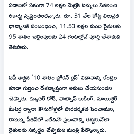
ఏడాదిలో ఏకంగా 74 లక్షల మెట్రిక్ టన్నులు సేకరించి
రికార్డు సృష్టించిందన్నారు. రూ. 31 వేల కోట్ల విలువైన
ధాన్యానికి సంబంధించి, 11.53 లక్షల మంది రైతులకు
95 శాతం చెల్లింపులను 24 గంటల్లోనే పూర్తి చేశామని
తెలిపారు.
ఏపీ తెచ్చిన '10 శాతం బ్రోకెన్ రైస్' విధానాన్ని కేంద్రం
కూడా గుర్తించి దేశవ్యాప్తంగా అమలు చేయనుందని
చెప్పారు. క్యూఆర్ కోడ్, వాట్సాప్ బుకింగ్, మాయిశ్చర్
మీటర్ల ద్వారా కొనుగోళ్లలో పారదర్శకత పెంచామని,
రానున్న సీజన్‌లో ఎల్‌నినో ప్రభావాన్ని తట్టుకునేలా
రైతులను సన్నద్ధం చేస్తామని మంత్రి పేర్కొన్నారు.