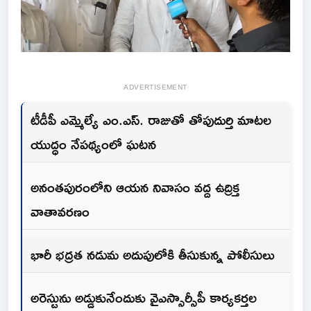
ADVERTISEMENT
టీడీపీ ఎమ్మెల్యే ఎం.ఎస్. రాజుతో తోపుదుర్తి మాటల
యుద్ధం నేపథ్యంలో ఘటన
అనంతపురంలోని ఆయన నివాసం వద్ద ఉద్రిక్త
వాతావరణం
భారీ భద్రత నడుమ అదుపులోకి తీసుకున్న పోలీసులు
అరెస్టును అడ్డుకునేందుకు వైఎస్సార్సీపీ కార్యకర్తల