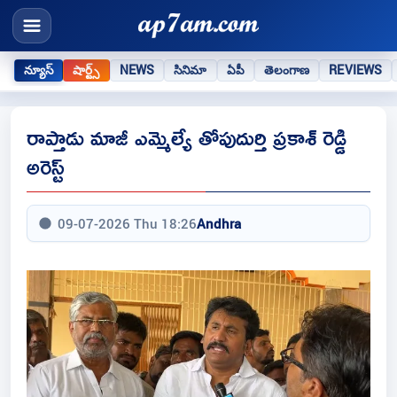
న్యూస్
షార్ట్స్
NEWS
సినిమా
ఏపీ
తెలంగాణ
REVIEWS
రాప్తాడు మాజీ ఎమ్మెల్యే తోపుదుర్తి ప్రకాశ్ రెడ్డి
అరెస్ట్
09-07-2026 Thu 18:26
Andhra