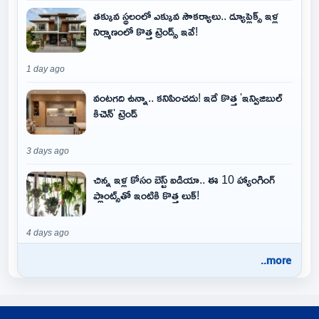
తక్కువ స్థలంలో ఎక్కువ సౌకర్యాలు.. డ్యూప్లెక్స్ ఇళ్ల
నిర్మాణంలో కొత్త ట్రెండ్స్ ఇవే!
1 day ago
వంటగది ఉన్నా.. కనిపించదు! ఇదే కొత్త 'ఇన్విజిబుల్
కిచెన్' ట్రెండ్
3 days ago
చిన్న ఇళ్ల కోసం బెస్ట్ ఐడియా.. ఈ 10 హ్యాంగింగ్
ప్లాంట్స్‌తో ఇంటికి కొత్త లుక్!
4 days ago
..more