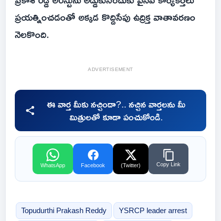
ప్రయత్నించడంతో అక్కడ కొద్దిసేపు ఉద్రిక్త వాతావరణం
నెలకొంది.
ADVERTISEMENT
ఈ వార్త మీకు నచ్చిందా?.. నచ్చిన వార్తలను మీ
మిత్రులతో కూడా పంచుకోండి.
Copy Link
WhatsApp
Facebook
(Twitter)
Topudurthi Prakash Reddy
YSRCP leader arrest