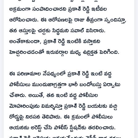
అక్రమంగా సంపాదించారని ప్రకాశ్ రెడ్డి ఇటీవల
ఆరోపించారు. ఈ ఆరోపణలపై రాజు తీవ్రంగా స్పందిస్తూ,
తన ఆస్తులపై చర్చకు సిద్ధమని సవాల్ విసిరారు.
అంతేకాకుండా, ప్రకాశ్ రెడ్డి ఇంటికి వస్తానని
హెచ్చరించడంతో ఇరువర్గాల మధ్య ఉద్రిక్తత పెరిగింది.
ఈ పరిణామాల నేపథ్యంలో ప్రకాశ్ రెడ్డి ఇంటి వద్ద
పోలీసులు ముందుజాగ్రత్తగా భారీ బందోబస్తు ఏర్పాటు
చేశారు. అయితే, తన ఇంటి వద్ద పోలీసుల
మోహరింపును విమర్శిస్తూ ప్రకాశ్ రెడ్డి బయటకు వచ్చి
రోడ్డుపై నిరసన తెలిపారు. ఈ క్రమంలో పోలీసులు
ఆయనను అరెస్ట్ చేసి పోలీస్ స్టేషన్‌కు తరలించారు.
ప్రకాశ్ రెడ్డి అరెస్టును అడ్డుకునేందుకు వైసీపీ కార్యకర్తలు