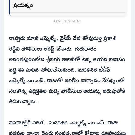
ప్రయత్నం
ADVERTISEMENT
రాప్తాడు మాజీ ఎమ్మెల్యే, వైసీపీ నేత తోపుదుర్తి ప్రకాశ్
రెడ్డిని పోలీసులు అరెస్ట్ చేశారు. గురువారం
అనంతపురంలోని శ్రీనగర్ కాలనీలో ఉన్న ఆయన నివాసం
వద్ద ఈ ఘటన చోటుచేసుకుంది. మడకశిర టీడీపీ
ఎమ్మెల్యే ఎం.ఎస్. రాజుతో జరిగిన వాగ్వాదం నేపథ్యంలో
నెలకొన్న ఉద్రిక్తతల మధ్య పోలీసులు ఆయన్ను అదుపులోకి
తీసుకున్నారు.
వివరాల్లోకి వెళితే.. మడకశిర ఎమ్మెల్యే ఎం.ఎస్. రాజు
పదవుల ద్వారా రెండు సంవత్సరాల్లో కోట్లాది రూపాయలు